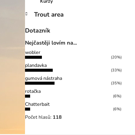
Kurzy
Trout area
Dotazník
Nejčastěji lovím na...
wobler
(20%)
plandavka
(33%)
gumová nástraha
(35%)
rotačka
(6%)
Chatterbait
(6%)
Počet hlasů:
118