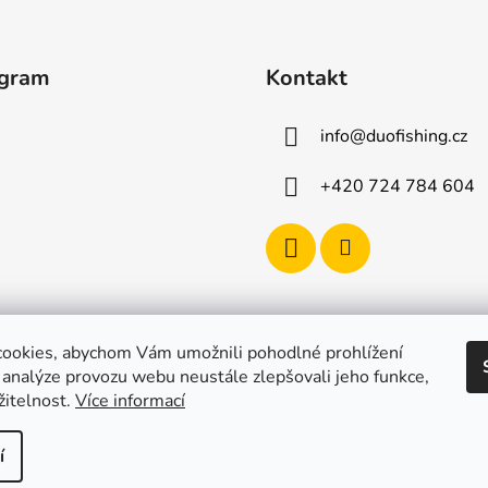
l
á
d
agram
Kontakt
a
c
í
info
@
duofishing.cz
p
r
+420 724 784 604
v
k
y
v
ý
p
i
ookies, abychom Vám umožnili pohodlné prohlížení
s
 analýze provozu webu neustále zlepšovali jeho funkce,
u
žitelnost.
Více informací
í
razena.
Upravit nastavení cookies