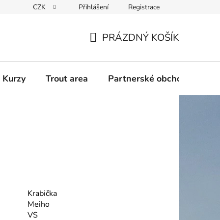
CZK
Přihlášení
Registrace
PRÁZDNÝ KOŠÍK
NÁKUPNÍ
KOŠÍK
 Kurzy
Trout area
Partnerské obchody
Krabička
Meiho
VS