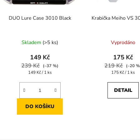
o
d
DUO Lure Case 3010 Black
Krabička Meiho VS 
u
k
t
Skladem
(>5 ks)
Vyprodáno
ů
149 Kč
175 Kč
239 Kč
219 Kč
(–37 %)
(–20 %
Měrná
Měrná
149 Kč / 1 ks
175 Kč / 1 ks
cena:
cena:
DETAIL
DO KOŠÍKU
O
v