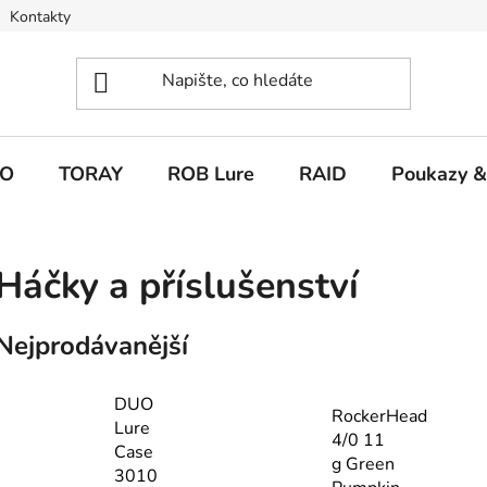
Kontakty
O
TORAY
ROB Lure
RAID
Poukazy &
Háčky a příslušenství
Nejprodávanější
DUO
RockerHead
Lure
4/0 11
Case
g Green
3010