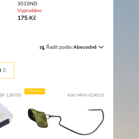
3010ND
Vyprodáno
175 Kč
Ř
Řadit podle:
Abecedně
a
z
e
R
n
í
p
VÝPRODEJ
SF-126755
Kód:
HRHJ-024019
r
o
d
u
k