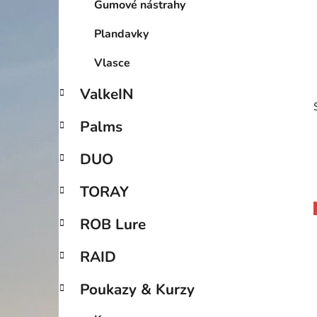
Gumové nástrahy
p
a
Plandavky
n
Vlasce
e
l
ValkeIN
Palms
DUO
TORAY
ROB Lure
i
RAID
Poukazy & Kurzy