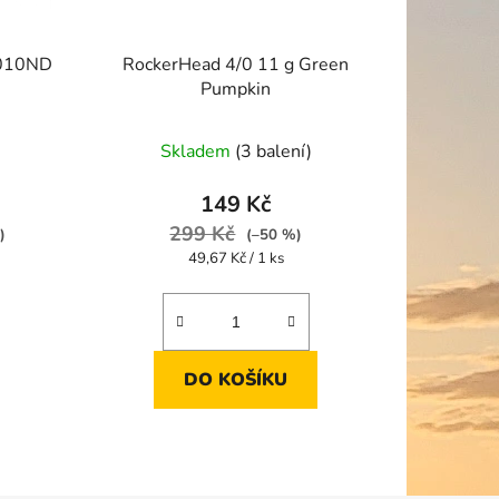
t
ů
3010ND
RockerHead 4/0 11 g Green
Pumpkin
Skladem
(3 balení)
149 Kč
299 Kč
)
(–50 %)
Měrná
49,67 Kč / 1 ks
cena:
DO KOŠÍKU