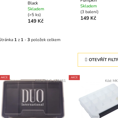
Pumpkin
Black
Skladem
Skladem
(3 balení)
(>5 ks)
149 Kč
149 Kč
Stránka
1
z
1
-
3
položek celkem
OTEVŘÍT FILT
V
AKCE
AKCE
ý
Kód:
DKLC-148461
Kód:
MK
p
s
p
r