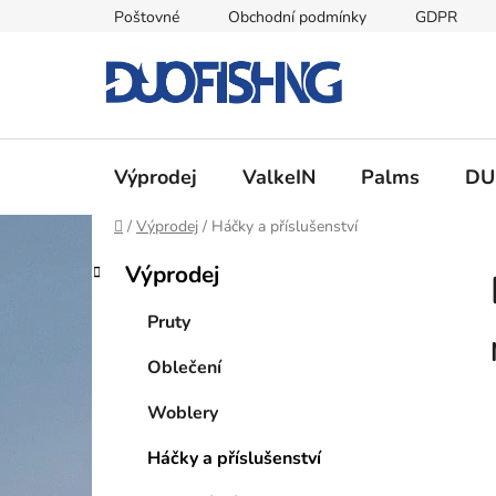
Přejít
Poštovné
Obchodní podmínky
GDPR
na
obsah
Výprodej
ValkeIN
Palms
DU
Domů
/
Výprodej
/
Háčky a příslušenství
P
K
Přeskočit
Výprodej
a
kategorie
o
t
s
Pruty
e
t
g
Oblečení
r
o
a
r
Woblery
i
n
e
n
Háčky a příslušenství
í