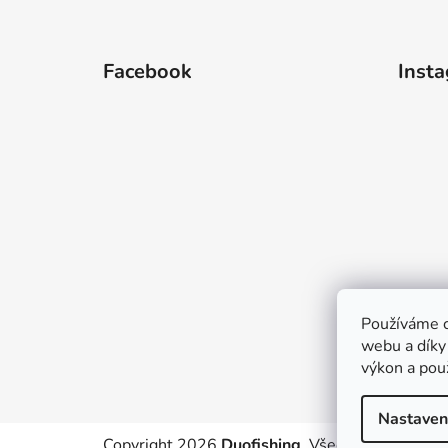
Z
á
Facebook
Inst
p
a
t
í
Používáme c
webu a díky
výkon a pou
Nastaven
Copyright 2026
Duofishing
. Všechna práva vyh