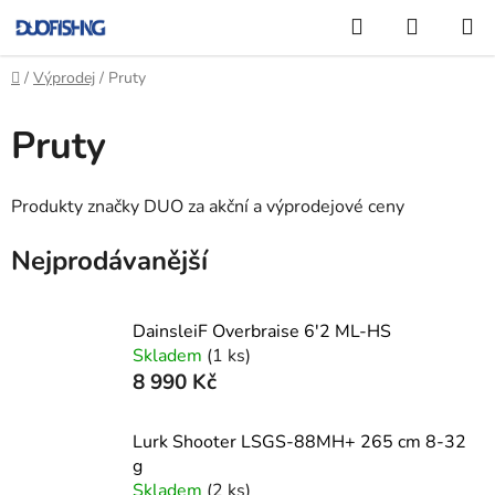
Přejít
Hledat
NÁKUP
na
KOŠÍK
obsah
Domů
/
Výprodej
/
Pruty
Pruty
Produkty značky DUO za akční a výprodejové ceny
Nejprodávanější
DainsleiF Overbraise 6'2 ML-HS
Skladem
(1 ks)
8 990 Kč
Lurk Shooter LSGS-88MH+ 265 cm 8-32
g
Skladem
(2 ks)