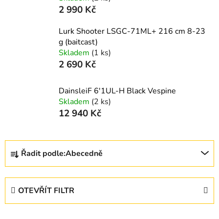
2 990 Kč
Lurk Shooter LSGC-71ML+ 216 cm 8-23
g (baitcast)
Skladem
(1 ks)
2 690 Kč
DainsleiF 6'1UL-H Black Vespine
Skladem
(2 ks)
12 940 Kč
Ř
Řadit podle:
Abecedně
a
z
e
OTEVŘÍT FILTR
n
í