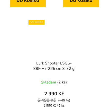
DO KOŠÍKU
DO KOŠÍKU
VÝPRODEJ
Lurk Shooter LSGS-
88MH+ 265 cm 8-32 g
Skladem
(2 ks)
2 990 Kč
5 490 Kč
(–45 %)
Měrná
2 990 Kč / 1 ks