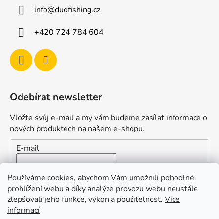
ý
info
@
duofishing.cz
p
i
+420 724 784 604
s
u
Odebírat newsletter
Vložte svůj e-mail a my vám budeme zasílat informace o
nových produktech na našem e-shopu.
E-mail
Vložením e-mailu souhlasíte s
podmínkami ochrany
Používáme cookies, abychom Vám umožnili pohodlné
osobních údajů
prohlížení webu a díky analýze provozu webu neustále
zlepšovali jeho funkce, výkon a použitelnost.
Více
PŘIHLÁSIT SE
informací