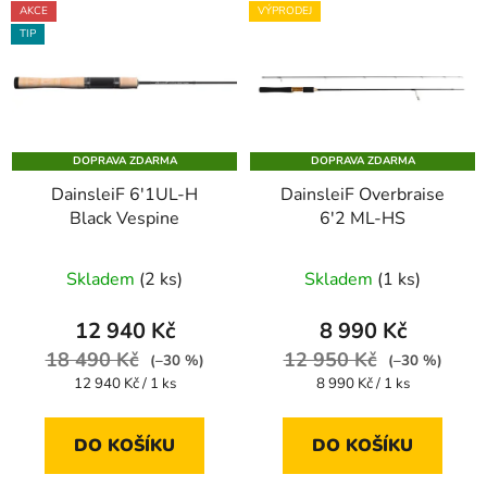
V
p
AKCE
VÝPRODEJ
ý
r
TIP
p
o
i
d
s
u
p
k
DOPRAVA ZDARMA
DOPRAVA ZDARMA
r
t
DainsleiF 6'1UL-H
DainsleiF Overbraise
o
ů
Black Vespine
6'2 ML-HS
d
u
Průměrné
Skladem
(2 ks)
Skladem
(1 ks)
k
hodnocení
t
produktu
12 940 Kč
8 990 Kč
ů
je
18 490 Kč
12 950 Kč
(–30 %)
(–30 %)
3,3
Měrná
Měrná
12 940 Kč / 1 ks
8 990 Kč / 1 ks
cena:
cena:
z
5
DO KOŠÍKU
DO KOŠÍKU
hvězdiček.