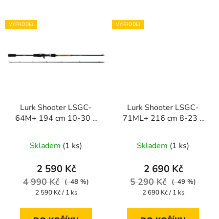
VÝPRODEJ
VÝPRODEJ
Lurk Shooter LSGC-
Lurk Shooter LSGC-
64M+ 194 cm 10-30 g
71ML+ 216 cm 8-23 g
(baitcast)
(baitcast)
Skladem
(1 ks)
Skladem
(1 ks)
2 590 Kč
2 690 Kč
4 990 Kč
5 290 Kč
(–48 %)
(–49 %)
Měrná
Měrná
2 590 Kč / 1 ks
2 690 Kč / 1 ks
cena:
cena: