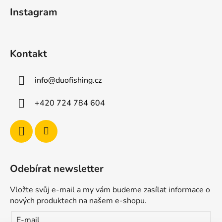
t
í
Instagram
p
í
r
v
k
Kontakt
y
v
ý
info
@
duofishing.cz
p
i
+420 724 784 604
s
u
Odebírat newsletter
Vložte svůj e-mail a my vám budeme zasílat informace o
nových produktech na našem e-shopu.
E-mail