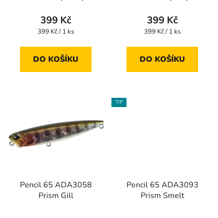
t
399 Kč
399 Kč
ů
Měrná
Měrná
399 Kč / 1 ks
399 Kč / 1 ks
cena:
cena:
DO KOŠÍKU
DO KOŠÍKU
TIP
Pencil 65 ADA3058
Pencil 65 ADA3093
Prism Gill
Prism Smelt