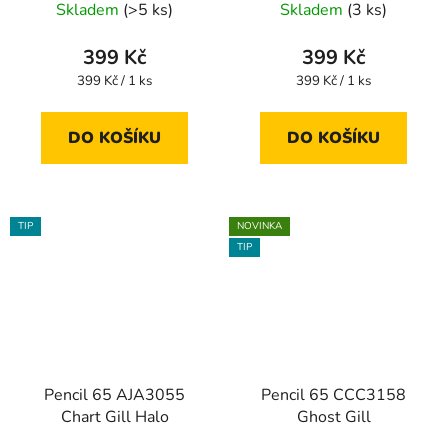
Skladem
(>5 ks)
Skladem
(3 ks)
399 Kč
399 Kč
Měrná
Měrná
399 Kč / 1 ks
399 Kč / 1 ks
cena:
cena:
DO KOŠÍKU
DO KOŠÍKU
TIP
NOVINKA
TIP
Pencil 65 AJA3055
Pencil 65 CCC3158
Chart Gill Halo
Ghost Gill