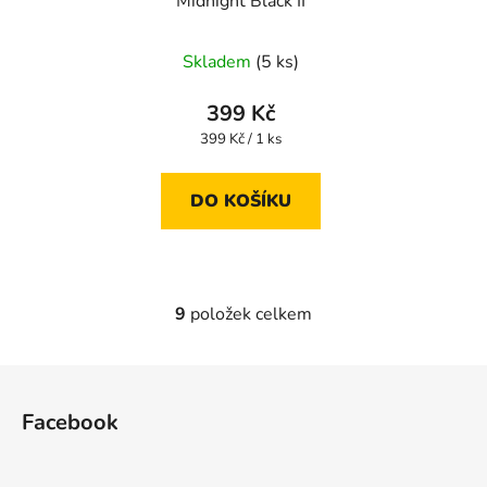
Midnight Black II
Skladem
(5 ks)
399 Kč
Měrná
399 Kč / 1 ks
cena:
DO KOŠÍKU
9
položek celkem
O
v
l
Z
á
á
d
Facebook
p
a
a
c