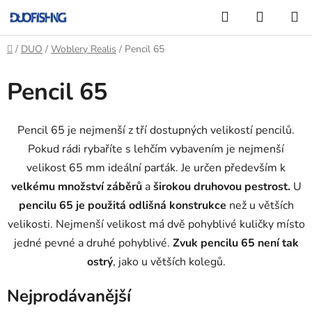
Přejít
Hledat
NÁKUP
na
KOŠÍK
obsah
Domů
/
DUO
/
Woblery Realis
/
Pencil 65
Pencil 65
Pencil 65 je nejmenší z tří dostupných velikostí pencilů.
Pokud rádi rybaříte s lehčím vybavením je nejmenší
velikost 65 mm ideální parťák. Je určen především k
velkému množství záběrů
a
širokou druhovou pestrost.
U
pencilu 65 je použitá odlišná konstrukce
než u větších
velikosti. Nejmenší velikost má dvě pohyblivé kuličky místo
jedné pevné a druhé pohyblivé.
Zvuk pencilu 65 není tak
ostrý
, jako u větších kolegů.
Nejprodávanější