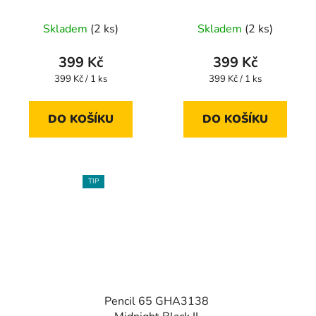
Skladem
(2 ks)
Skladem
(2 ks)
399 Kč
399 Kč
Měrná
Měrná
399 Kč / 1 ks
399 Kč / 1 ks
cena:
cena:
DO KOŠÍKU
DO KOŠÍKU
TIP
Pencil 65 GHA3138