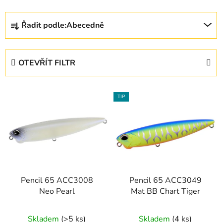
Ř
Řadit podle:
Abecedně
a
z
e
OTEVŘÍT FILTR
n
í
V
p
TIP
ý
r
p
o
i
d
s
u
p
k
r
t
Pencil 65 ACC3008
Pencil 65 ACC3049
o
ů
Neo Pearl
Mat BB Chart Tiger
d
u
Skladem
(>5 ks)
Skladem
(4 ks)
k