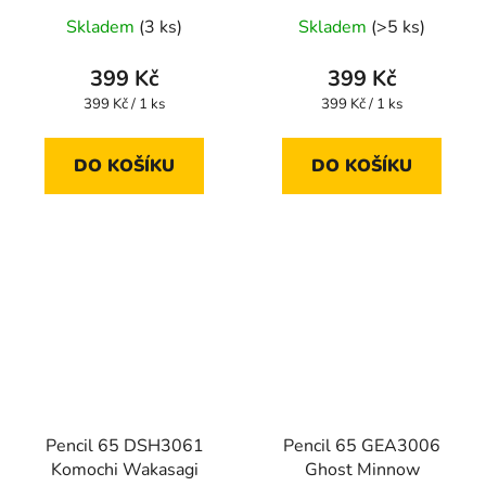
Skladem
(3 ks)
Skladem
(>5 ks)
399 Kč
399 Kč
Měrná
Měrná
399 Kč / 1 ks
399 Kč / 1 ks
cena:
cena:
DO KOŠÍKU
DO KOŠÍKU
Pencil 65 DSH3061
Pencil 65 GEA3006
Komochi Wakasagi
Ghost Minnow