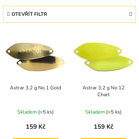
z
e
OTEVŘÍT FILTR
n
í
V
p
ý
r
p
o
i
d
s
u
p
k
r
t
Astrar 3,2 g No.1 Gold
Astrar 3,2 g No.12
o
ů
Chart
d
u
Skladem
(>5 ks)
Skladem
(>5 ks)
k
t
159 Kč
159 Kč
ů