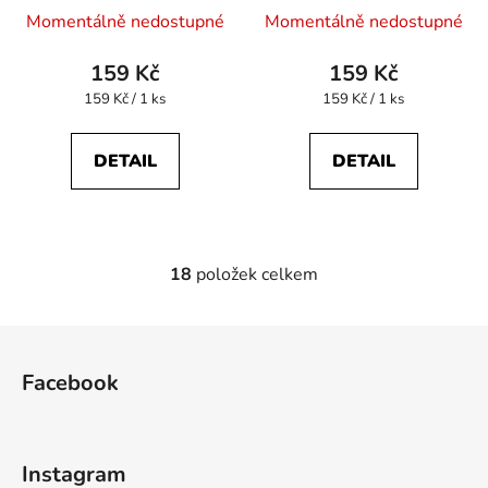
Momentálně nedostupné
Momentálně nedostupné
159 Kč
159 Kč
Měrná
Měrná
159 Kč / 1 ks
159 Kč / 1 ks
cena:
cena:
DETAIL
DETAIL
18
položek celkem
O
v
l
Z
á
á
d
Facebook
p
a
a
c
t
í
Instagram
p
í