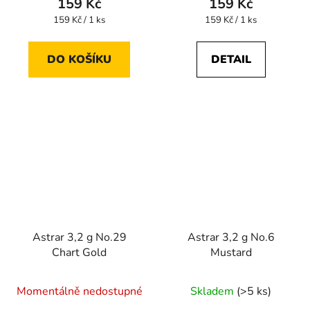
159 Kč
159 Kč
Měrná
Měrná
159 Kč / 1 ks
159 Kč / 1 ks
cena:
cena:
DO KOŠÍKU
DETAIL
Astrar 3,2 g No.29
Astrar 3,2 g No.6
Chart Gold
Mustard
Momentálně nedostupné
Skladem
(>5 ks)