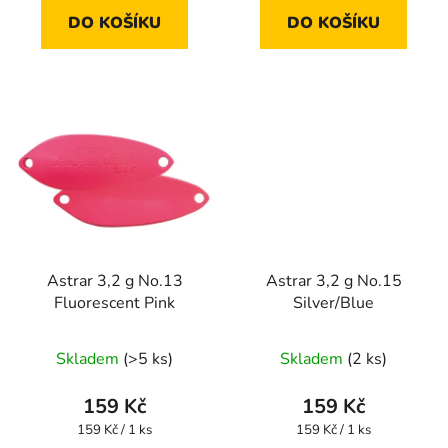
DO KOŠÍKU
DO KOŠÍKU
Astrar 3,2 g No.13
Astrar 3,2 g No.15
Fluorescent Pink
Silver/Blue
Skladem
(>5 ks)
Skladem
(2 ks)
159 Kč
159 Kč
Měrná
Měrná
159 Kč / 1 ks
159 Kč / 1 ks
cena:
cena: