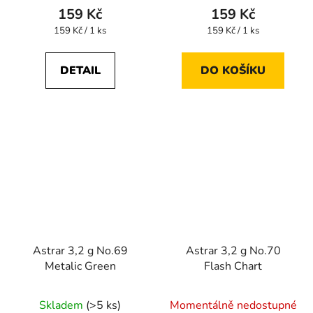
159 Kč
159 Kč
Měrná
Měrná
159 Kč / 1 ks
159 Kč / 1 ks
cena:
cena:
DETAIL
DO KOŠÍKU
Astrar 3,2 g No.69
Astrar 3,2 g No.70
Metalic Green
Flash Chart
Skladem
(>5 ks)
Momentálně nedostupné