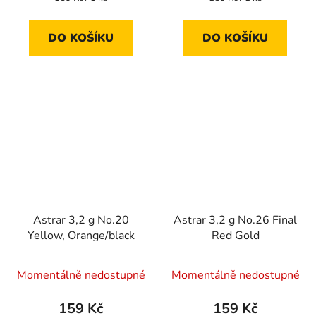
cena:
cena:
DO KOŠÍKU
DO KOŠÍKU
Astrar 3,2 g No.20
Astrar 3,2 g No.26 Final
Yellow, Orange/black
Red Gold
Průměrné
Momentálně nedostupné
Momentálně nedostupné
hodnocení
produktu
159 Kč
159 Kč