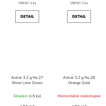
je
Měrná
Měrná
159 Kč / 1 ks
159 Kč / 1 ks
cena:
cena:
5,0
z
DETAIL
DETAIL
5
hvězdiček.
Astrar 3,2 g No.27
Astrar 3,2 g No.28
Shine Lime Green
Orange Gold
Skladem
(>5 ks)
Momentálně nedostupné