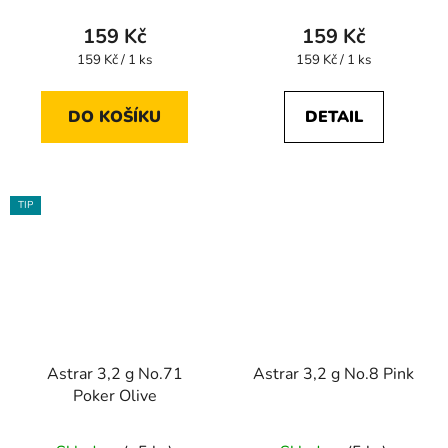
159 Kč
159 Kč
Měrná
Měrná
159 Kč / 1 ks
159 Kč / 1 ks
cena:
cena:
DO KOŠÍKU
DETAIL
TIP
Astrar 3,2 g No.71
Astrar 3,2 g No.8 Pink
Poker Olive