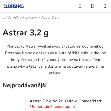
Přejít
Hledat
NÁKUP
na
KOŠÍK
obsah
Domů
/
ValkeIN
/
Plandavky
/
Astrar 3,2 g
Astrar 3,2 g
Plandavky Astrar vynikají svou skvělou aerodynamikou.
Protáhlejší tvar a dozadu posunuté těžiště slibuje dlouhé
hody. Astrar je také vhodný pro lov na řekách. Tvar
plandavky a těžší váha 3,2 gramů odolávají i silnějšímu
proudu.
Nejprodávanější
Astrar 3,2 g No.20 Yellow, Orange/black
Momentálně nedostupné