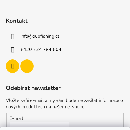
r
v
k
Kontakt
y
v
ý
info
@
duofishing.cz
p
i
+420 724 784 604
s
u
Odebírat newsletter
Vložte svůj e-mail a my vám budeme zasílat informace o
nových produktech na našem e-shopu.
E-mail