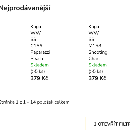
Nejprodávanější
Kuga
Kuga
WW
WW
SS
SS
C156
M158
Paparazzi
Shooting
Peach
Chart
Skladem
Skladem
(>5 ks)
(>5 ks)
379 Kč
379 Kč
Stránka
1
z
1
-
14
položek celkem
OTEVŘÍT FILT