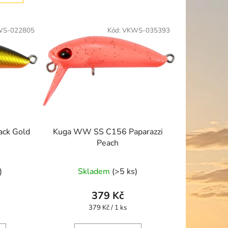
í
p
S-022805
Kód:
VKWS-035393
r
o
d
u
k
t
ů
ck Gold
Kuga WW SS C156 Paparazzi
Peach
)
Skladem
(>5 ks)
379 Kč
Měrná
379 Kč / 1 ks
cena: