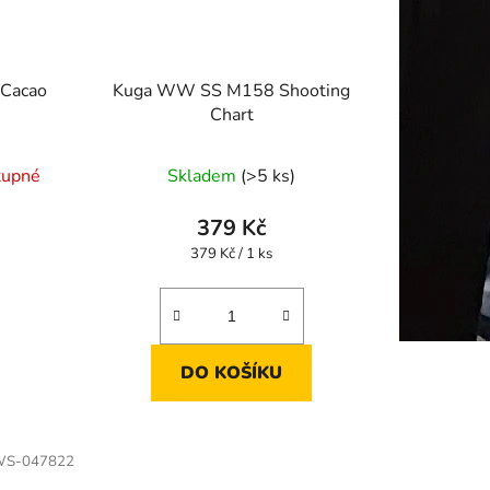
Cacao
Kuga WW SS M158 Shooting
Chart
tupné
Skladem
(>5 ks)
379 Kč
Měrná
379 Kč / 1 ks
cena:
DO KOŠÍKU
S-047822