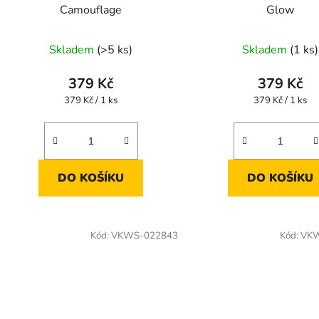
Camouflage
Glow
Skladem
(>5 ks)
Skladem
(1 ks)
379 Kč
379 Kč
Měrná
Měrná
379 Kč / 1 ks
379 Kč / 1 ks
cena:
cena:
DO KOŠÍKU
DO KOŠÍKU
Kód:
VKWS-022843
Kód:
VKW