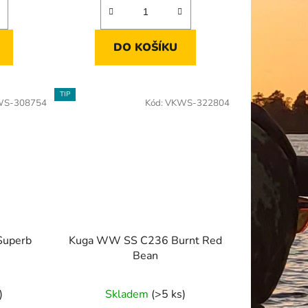
DO KOŠÍKU
TIP
S-308754
Kód:
VKWS-322804
Superb
Kuga WW SS C236 Burnt Red
Bean
)
Skladem
(>5 ks)