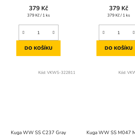
379 Kč
379 Kč
Měrná
Měrná
379 Kč / 1 ks
379 Kč / 1 ks
cena:
cena:
DO KOŠÍKU
DO KOŠÍKU
Kód:
VKWS-322811
Kód:
VKW
Kuga WW SS C237 Gray
Kuga WW SS M047 M