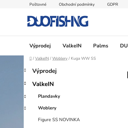
Přejít
Poštovné
Obchodní podmínky
GDPR
na
obsah
Výprodej
ValkeIN
Palms
DU
Domů
/
ValkeIN
/
Woblery
/
Kuga WW SS
P
K
Přeskočit
Výprodej
a
kategorie
o
t
s
ValkeIN
e
t
g
r
Plandavky
o
a
r
Woblery
i
n
e
n
Figure SS NOVINKA
í