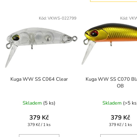
V
ý
Kód:
VKWS-022799
Kód:
VKW
p
s
p
r
o
d
Kuga WW SS C064 Clear
Kuga WW SS C070 Bla
u
OB
k
t
Skladem
(5 ks)
Skladem
(>5 ks
ů
379 Kč
379 Kč
Měrná
Měrná
379 Kč / 1 ks
379 Kč / 1 ks
cena:
cena: