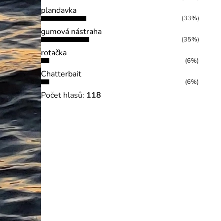
plandavka
(33%)
gumová nástraha
(35%)
rotačka
(6%)
Chatterbait
(6%)
Počet hlasů:
118