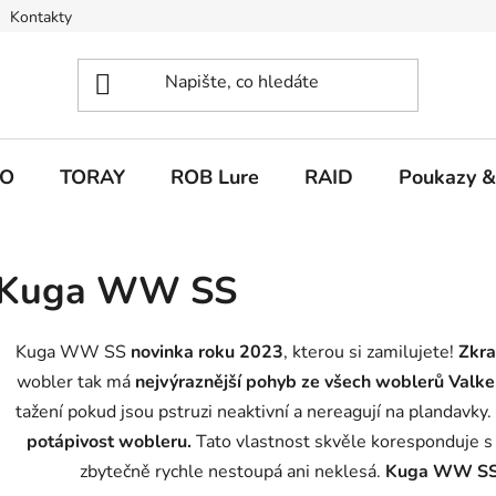
Kontakty
O
TORAY
ROB Lure
RAID
Poukazy &
Kuga WW SS
Kuga WW SS
novinka roku 2023
, kterou si zamilujete!
Zkra
wobler tak má
nejvýraznější pohyb ze všech woblerů Valk
tažení pokud jsou pstruzi neaktivní a nereagují na plandavky
potápivost wobleru.
Tato vlastnost skvěle koresponduje s
zbytečně rychle nestoupá ani neklesá.
Kuga WW SS j