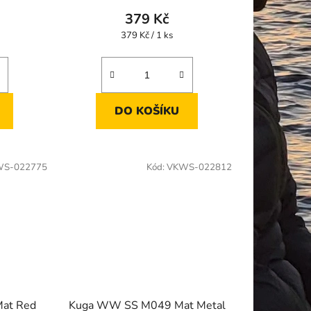
379 Kč
Měrná
379 Kč / 1 ks
cena:
DO KOŠÍKU
S-022775
Kód:
VKWS-022812
at Red
Kuga WW SS M049 Mat Metal