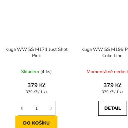
Kuga WW SS M171 Just Shot
Kuga WW SS M199 P
Pink
Coke Line
Skladem
(4 ks)
Momentálně nedos
379 Kč
379 Kč
Měrná
Měrná
379 Kč / 1 ks
379 Kč / 1 ks
cena:
cena:
DETAIL
DO KOŠÍKU