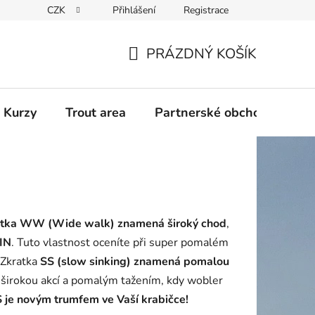
CZK
Přihlášení
Registrace
PRÁZDNÝ KOŠÍK
NÁKUPNÍ
KOŠÍK
 Kurzy
Trout area
Partnerské obchody
tka WW (Wide walk) znamená široký chod
,
eIN
. Tuto vlastnost oceníte při super pomalém
. Zkratka
SS (slow sinking) znamená pomalou
 širokou akcí a pomalým tažením, kdy wobler
e novým trumfem ve Vaší krabičce!