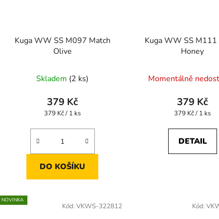
Kuga WW SS M097 Match
Kuga WW SS M111 
Olive
Honey
Skladem
(2 ks)
Momentálně nedos
379 Kč
379 Kč
Měrná
Měrná
379 Kč / 1 ks
379 Kč / 1 ks
cena:
cena:
DETAIL
DO KOŠÍKU
NOVINKA
Kód:
VKWS-322812
Kód:
VKW