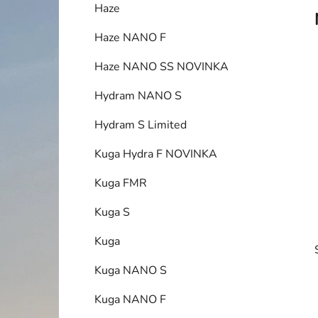
Haze
p
a
Haze NANO F
n
Haze NANO SS NOVINKA
e
l
Hydram NANO S
Hydram S Limited
Kuga Hydra F NOVINKA
Kuga FMR
Kuga S
Kuga
Kuga NANO S
Kuga NANO F