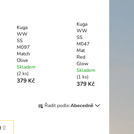
Kuga
Kuga
WW
WW
SS
SS
M047
M097
Mat
Match
Red
Olive
Glow
Skladem
Skladem
(2 ks)
(1 ks)
379 Kč
379 Kč
Ř
Řadit podle:
Abecedně
a
z
e
R
n