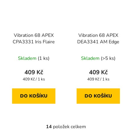
Vibration 68 APEX
Vibration 68 APEX
CPA3331 Iris Flaire
DEA3341 AM Edge
Skladem
(1 ks)
Skladem
(>5 ks)
409 Kč
409 Kč
Měrná
Měrná
409 Kč / 1 ks
409 Kč / 1 ks
cena:
cena:
DO KOŠÍKU
DO KOŠÍKU
14
položek celkem
O