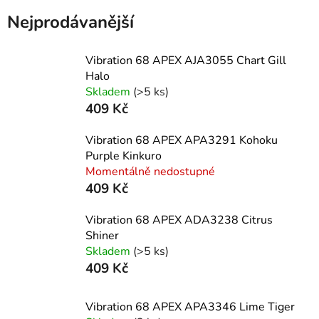
Nejprodávanější
Vibration 68 APEX AJA3055 Chart Gill
Halo
Skladem
(>5 ks)
409 Kč
Vibration 68 APEX APA3291 Kohoku
Purple Kinkuro
Momentálně nedostupné
409 Kč
Vibration 68 APEX ADA3238 Citrus
Shiner
Skladem
(>5 ks)
409 Kč
Vibration 68 APEX APA3346 Lime Tiger