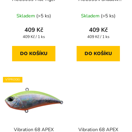
d
Tiger
u
Skladem
(>5 ks)
Skladem
(>5 ks)
k
t
409 Kč
409 Kč
ů
Měrná
Měrná
409 Kč / 1 ks
409 Kč / 1 ks
cena:
cena:
DO KOŠÍKU
DO KOŠÍKU
VÝPRODEJ
Vibration 68 APEX
Vibration 68 APEX