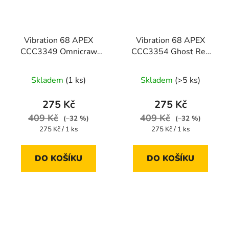
Vibration 68 APEX
Vibration 68 APEX
CCC3349 Omnicraw
CCC3354 Ghost Red
RB
Tiger
Skladem
(1 ks)
Skladem
(>5 ks)
275 Kč
275 Kč
409 Kč
409 Kč
(–32 %)
(–32 %)
Měrná
Měrná
275 Kč / 1 ks
275 Kč / 1 ks
cena:
cena:
DO KOŠÍKU
DO KOŠÍKU