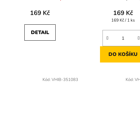
169 Kč
169 Kč
Měrná
169 Kč / 1 ks
cena:
DETAIL
DO KOŠÍKU
Kód:
VHIB-351083
Kód:
VH