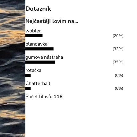
Dotazník
Nejčastěji lovím na...
wobler
(20%)
plandavka
(33%)
gumová nástraha
(35%)
rotačka
(6%)
Chatterbait
(6%)
Počet hlasů:
118