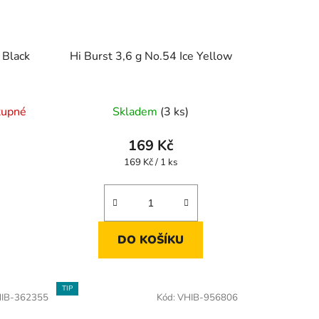
 Black
Hi Burst 3,6 g No.54 Ice Yellow
tupné
Skladem
(3 ks)
169 Kč
Měrná
169 Kč / 1 ks
cena:
DO KOŠÍKU
TIP
IB-362355
Kód:
VHIB-956806