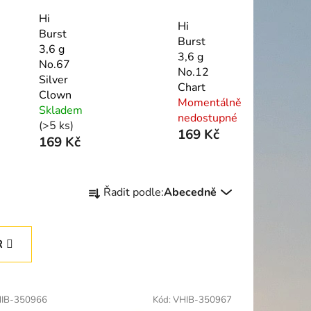
Hi
Hi
Burst
Burst
3,6 g
3,6 g
No.67
No.12
Silver
Chart
Clown
Momentálně
Skladem
nedostupné
(>5 ks)
169 Kč
169 Kč
Ř
Řadit podle:
Abecedně
a
z
e
R
n
í
p
IB-350966
Kód:
VHIB-350967
r