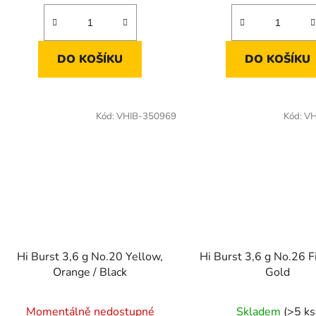
DO KOŠÍKU
DO KOŠÍKU
Kód:
VHIB-350969
Kód:
VH
Hi Burst 3,6 g No.20 Yellow,
Hi Burst 3,6 g No.26 F
Orange / Black
Gold
Momentálně nedostupné
Skladem
(>5 ks