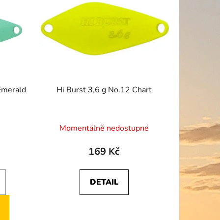
o
d
u
k
t
ů
Emerald
Hi Burst 3,6 g No.12 Chart
Průměrné
Momentálně nedostupné
hodnocení
produktu
169 Kč
je
3,5
DETAIL
z
5
hvězdiček.