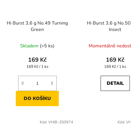
Hi Burst 3,6 g No.49 Turning
Hi Burst 3,6 g No.50
Green
Insect
Skladem
(>5 ks)
Momentálně nedos
169 Kč
169 Kč
Měrná
Měrná
169 Kč / 1 ks
169 Kč / 1 ks
cena:
cena:
DETAIL
DO KOŠÍKU
Kód:
VHIB-350974
Kód:
VH