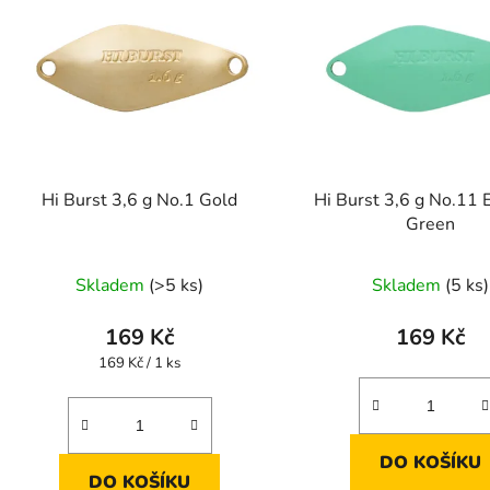
p
s
p
r
o
d
Hi Burst 3,6 g No.1 Gold
Hi Burst 3,6 g No.11 
u
Green
k
t
Skladem
(>5 ks)
Skladem
(5 ks)
ů
169 Kč
169 Kč
Měrná
169 Kč / 1 ks
cena:
DO KOŠÍKU
DO KOŠÍKU