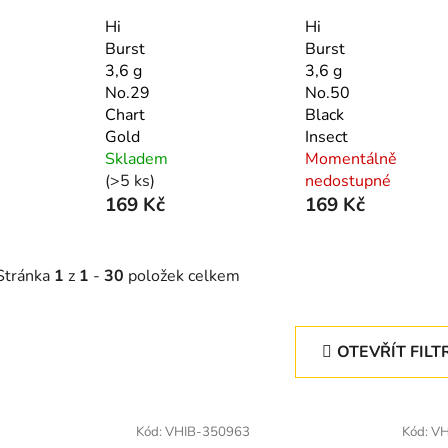
Hi
Hi
Burst
Burst
3,6 g
3,6 g
No.29
No.50
Chart
Black
Gold
Insect
Skladem
Momentálně
(>5 ks)
nedostupné
169 Kč
169 Kč
Stránka
1
z
1
-
30
položek celkem
OTEVŘÍT FILT
V
ý
Kód:
VHIB-350963
Kód:
VH