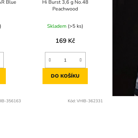
AR Blue
Hi Burst 3,6 g No.48
Peachwood
)
Skladem
(>5 ks)
169 Kč
DO KOŠÍKU
IB-356163
Kód:
VHIB-362331