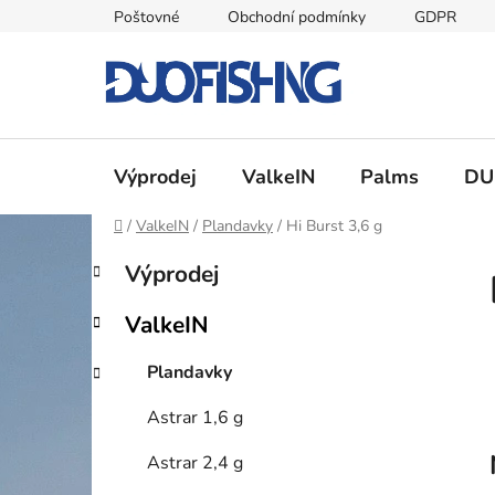
Přejít
Poštovné
Obchodní podmínky
GDPR
na
obsah
Výprodej
ValkeIN
Palms
DU
Domů
/
ValkeIN
/
Plandavky
/
Hi Burst 3,6 g
P
K
Přeskočit
Výprodej
a
kategorie
o
t
s
ValkeIN
e
t
g
r
Plandavky
o
a
r
Astrar 1,6 g
i
n
e
n
Astrar 2,4 g
í