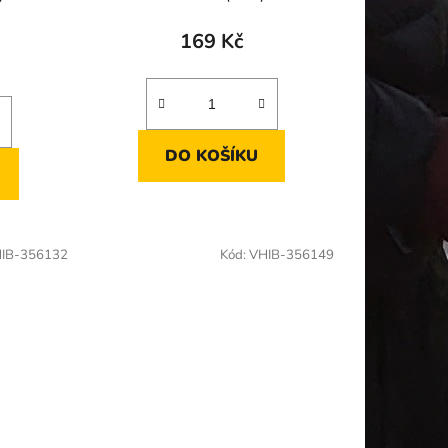
169 Kč
DO KOŠÍKU
IB-356132
Kód:
VHIB-356149