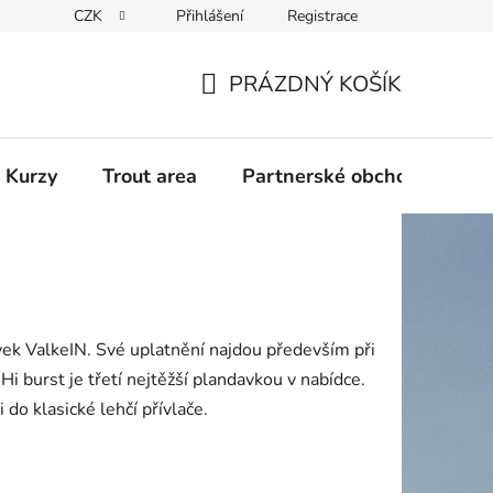
CZK
Přihlášení
Registrace
PRÁZDNÝ KOŠÍK
NÁKUPNÍ
KOŠÍK
 Kurzy
Trout area
Partnerské obchody
ek ValkeIN. Své uplatnění najdou především při
Hi burst je třetí nejtěžší plandavkou v nabídce.
do klasické lehčí přívlače.