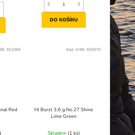
DO KOŠÍKU
IB-351069
Kód:
VHIB-350970
inal Red
Hi Burst 3,6 g No.27 Shine
Lime Green
)
Skladem
(1 ks)