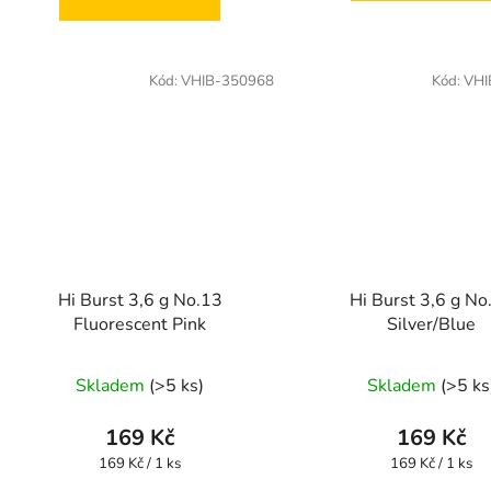
Kód:
VHIB-350968
Kód:
VHI
Hi Burst 3,6 g No.13
Hi Burst 3,6 g No
Fluorescent Pink
Silver/Blue
Skladem
(>5 ks)
Skladem
(>5 ks
169 Kč
169 Kč
Měrná
Měrná
169 Kč / 1 ks
169 Kč / 1 ks
cena:
cena: