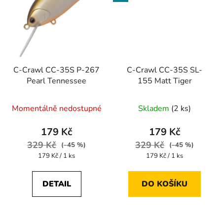
C-Crawl CC-35S P-267
C-Crawl CC-35S SL-
Pearl Tennessee
155 Matt Tiger
Momentálně nedostupné
Skladem
(2 ks)
179 Kč
179 Kč
329 Kč
329 Kč
(–45 %)
(–45 %)
Měrná
Měrná
179 Kč / 1 ks
179 Kč / 1 ks
cena:
cena:
DETAIL
DO KOŠÍKU