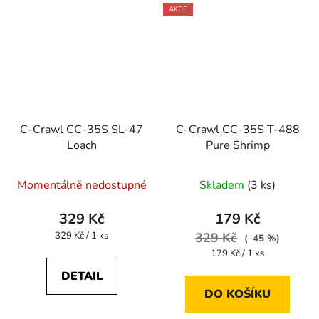
AKCE
C-Crawl CC-35S SL-47
C-Crawl CC-35S T-488
Loach
Pure Shrimp
Momentálně nedostupné
Skladem
(3 ks)
329 Kč
179 Kč
Měrná
329 Kč / 1 ks
329 Kč
(–45 %)
cena:
Měrná
179 Kč / 1 ks
cena:
DETAIL
DO KOŠÍKU