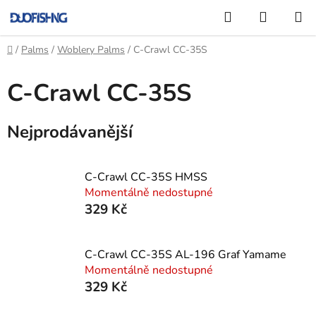
Přejít
Hledat
NÁKUP
na
KOŠÍK
obsah
Domů
/
Palms
/
Woblery Palms
/
C-Crawl CC-35S
C-Crawl CC-35S
Nejprodávanější
C-Crawl CC-35S HMSS
Momentálně nedostupné
329 Kč
C-Crawl CC-35S AL-196 Graf Yamame
Momentálně nedostupné
329 Kč