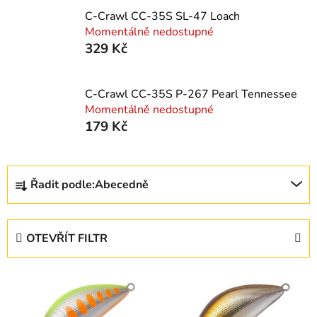
C-Crawl CC-35S SL-47 Loach
Momentálně nedostupné
329 Kč
C-Crawl CC-35S P-267 Pearl Tennessee
Momentálně nedostupné
179 Kč
Ř
Řadit podle:
Abecedně
a
z
e
OTEVŘÍT FILTR
n
í
V
p
ý
r