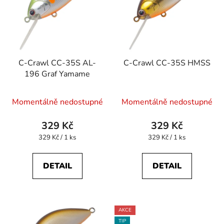
p
o
i
d
s
u
p
k
r
t
C-Crawl CC-35S AL-
C-Crawl CC-35S HMSS
o
ů
196 Graf Yamame
d
u
Momentálně nedostupné
Momentálně nedostupné
k
t
329 Kč
329 Kč
ů
Měrná
Měrná
329 Kč / 1 ks
329 Kč / 1 ks
cena:
cena:
DETAIL
DETAIL
AKCE
TIP