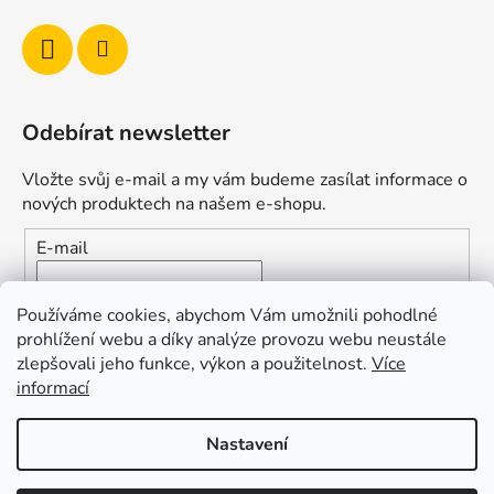
s
u
Odebírat newsletter
Vložte svůj e-mail a my vám budeme zasílat informace o
nových produktech na našem e-shopu.
E-mail
Vložením e-mailu souhlasíte s
podmínkami ochrany
Používáme cookies, abychom Vám umožnili pohodlné
osobních údajů
prohlížení webu a díky analýze provozu webu neustále
zlepšovali jeho funkce, výkon a použitelnost.
Více
PŘIHLÁSIT SE
informací
Nastavení