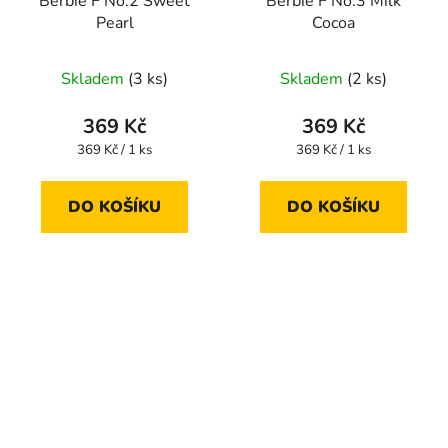
Berbie F No.2 Sweet
Berbie F No.3 Milk
Pearl
Cocoa
Skladem
(3 ks)
Skladem
(2 ks)
369 Kč
369 Kč
Měrná
Měrná
369 Kč / 1 ks
369 Kč / 1 ks
cena:
cena:
DO KOŠÍKU
DO KOŠÍKU