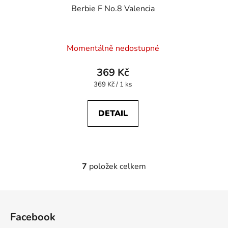
Berbie F No.8 Valencia
Momentálně nedostupné
369 Kč
Měrná
369 Kč / 1 ks
cena:
DETAIL
7
položek celkem
O
v
l
Z
á
á
d
Facebook
p
a