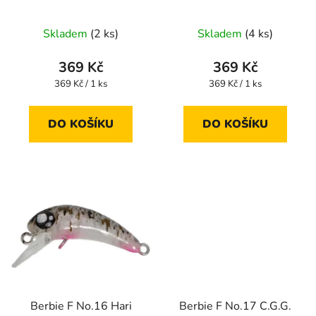
d
u
Skladem
(2 ks)
Skladem
(4 ks)
k
t
369 Kč
369 Kč
ů
Měrná
Měrná
369 Kč / 1 ks
369 Kč / 1 ks
cena:
cena:
DO KOŠÍKU
DO KOŠÍKU
Berbie F No.16 Hari
Berbie F No.17 C.G.G.