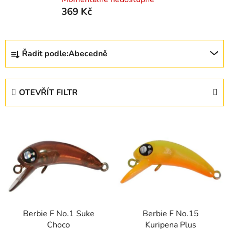
369 Kč
Ř
Řadit podle:
Abecedně
a
z
e
OTEVŘÍT FILTR
n
í
V
p
ý
r
p
o
i
d
s
u
p
k
r
t
Berbie F No.1 Suke
Berbie F No.15
o
ů
Choco
Kuripena Plus