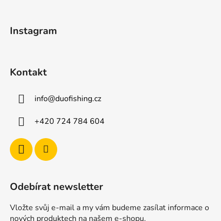
a
c
t
í
Instagram
p
í
r
v
k
Kontakt
y
v
ý
info
@
duofishing.cz
p
i
+420 724 784 604
s
u
Odebírat newsletter
Vložte svůj e-mail a my vám budeme zasílat informace o
nových produktech na našem e-shopu.