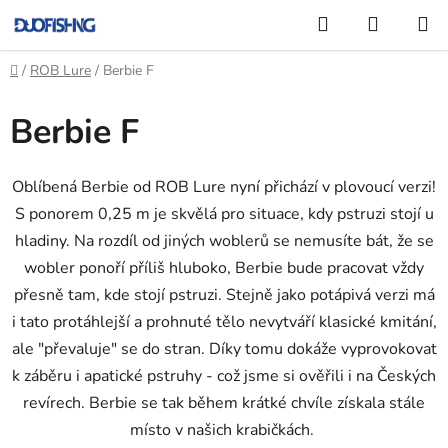
Přejít
Hledat
NÁKUP
na
KOŠÍK
obsah
Domů
/
ROB Lure
/
Berbie F
Berbie F
Oblíbená Berbie od ROB Lure nyní přichází v plovoucí verzi!
S ponorem 0,25 m je skvělá pro situace, kdy pstruzi stojí u
hladiny. Na rozdíl od jiných woblerů se nemusíte bát, že se
wobler ponoří příliš hluboko, Berbie bude pracovat vždy
přesně tam, kde stojí pstruzi. Stejně jako potápivá verzi má
i tato p
rotáhlejší a prohnuté tělo nevytváří klasické kmitání,
ale "převaluje" se do stran. Díky tomu dokáže vyprovokovat
k záběru i apatické pstruhy - což jsme si ověřili i na Českých
revírech. Berbie se tak během krátké chvíle získala stále
místo v našich krabičkách.