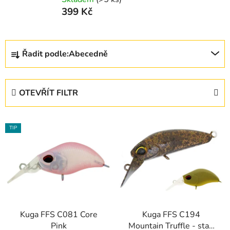
399 Kč
Ř
Řadit podle:
Abecedně
a
z
e
OTEVŘÍT FILTR
n
í
V
p
TIP
ý
r
p
o
i
d
s
u
p
k
r
t
Kuga FFS C081 Core
Kuga FFS C194
o
ů
Pink
Mountain Truffle - staff