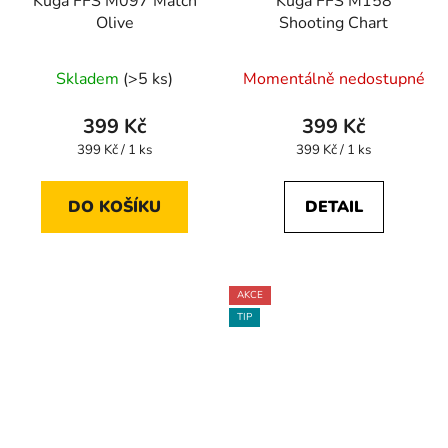
Kuga FFS M097 Match
Kuga FFS M158
Olive
Shooting Chart
Skladem
(>5 ks)
Momentálně nedostupné
399 Kč
399 Kč
Měrná
Měrná
399 Kč / 1 ks
399 Kč / 1 ks
cena:
cena:
DO KOŠÍKU
DETAIL
AKCE
TIP