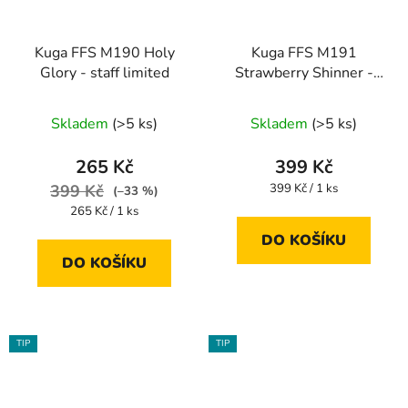
Kuga FFS M190 Holy
Kuga FFS M191
Glory - staff limited
Strawberry Shinner -
staff limited
Skladem
(>5 ks)
Skladem
(>5 ks)
265 Kč
399 Kč
Měrná
399 Kč
399 Kč / 1 ks
(–33 %)
cena:
Měrná
265 Kč / 1 ks
cena:
DO KOŠÍKU
DO KOŠÍKU
TIP
TIP