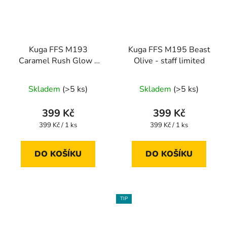
Kuga FFS M193
Kuga FFS M195 Beast
Caramel Rush Glow -
Olive - staff limited
staff limited
Skladem
(>5 ks)
Skladem
(>5 ks)
399 Kč
399 Kč
Měrná
Měrná
399 Kč / 1 ks
399 Kč / 1 ks
cena:
cena:
DO KOŠÍKU
DO KOŠÍKU
TIP