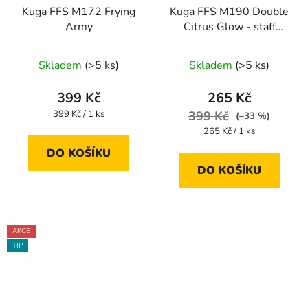
Kuga FFS M172 Frying
Kuga FFS M190 Double
Army
Citrus Glow - staff
limited
Skladem
(>5 ks)
Skladem
(>5 ks)
399 Kč
265 Kč
Měrná
399 Kč / 1 ks
399 Kč
(–33 %)
cena:
Měrná
265 Kč / 1 ks
cena:
DO KOŠÍKU
DO KOŠÍKU
AKCE
TIP