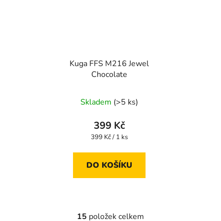
Kuga FFS M216 Jewel
Chocolate
Skladem
(>5 ks)
399 Kč
Měrná
399 Kč / 1 ks
cena:
DO KOŠÍKU
15
položek celkem