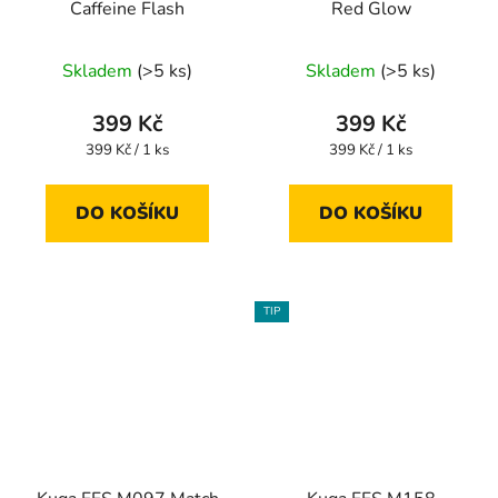
Caffeine Flash
Red Glow
Skladem
(>5 ks)
Skladem
(>5 ks)
399 Kč
399 Kč
Měrná
Měrná
399 Kč / 1 ks
399 Kč / 1 ks
cena:
cena:
DO KOŠÍKU
DO KOŠÍKU
TIP