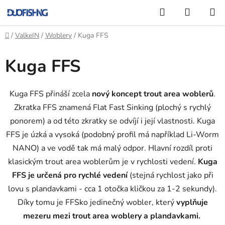
Přejít
Hledat
NÁKUP
na
KOŠÍK
obsah
Domů
/
ValkeIN
/
Woblery
/
Kuga FFS
Kuga FFS
Kuga FFS přináší zcela
nový koncept trout area woblerů
.
Zkratka FFS znamená Flat Fast Sinking (plochý s rychlý
ponorem) a od této zkratky se odvíjí i její vlastnosti. Kuga
FFS je úzká a vysoká (podobný profil má například Li-Worm
NANO) a ve vodě tak má malý odpor. Hlavní rozdíl proti
klasickým trout area woblerům je v rychlosti vedení.
Kuga
FFS je určená pro rychlé vedení
(stejná rychlost jako při
lovu s plandavkami - cca 1 otočka kličkou za 1-2 sekundy).
Díky tomu je FFSko jedinečný wobler, který
vyplňuje
mezeru mezi trout area woblery a plandavkami.