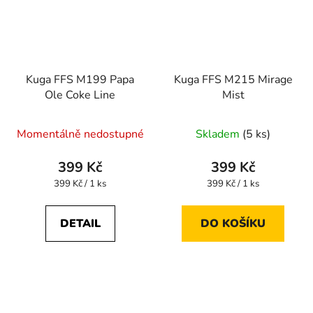
Kuga FFS M199 Papa
Kuga FFS M215 Mirage
Ole Coke Line
Mist
Momentálně nedostupné
Skladem
(5 ks)
399 Kč
399 Kč
Měrná
Měrná
399 Kč / 1 ks
399 Kč / 1 ks
cena:
cena:
DETAIL
DO KOŠÍKU