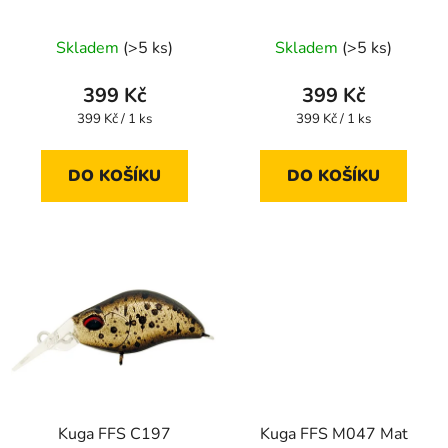
d
limited
u
Skladem
(>5 ks)
Skladem
(>5 ks)
k
t
399 Kč
399 Kč
ů
Měrná
Měrná
399 Kč / 1 ks
399 Kč / 1 ks
cena:
cena:
DO KOŠÍKU
DO KOŠÍKU
Kuga FFS C197
Kuga FFS M047 Mat