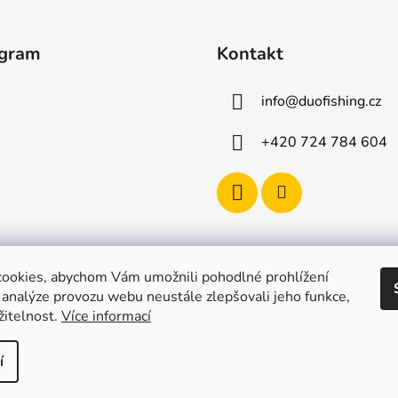
l
á
d
agram
Kontakt
a
c
í
info
@
duofishing.cz
p
r
+420 724 784 604
v
k
y
v
ý
p
i
ookies, abychom Vám umožnili pohodlné prohlížení
s
 analýze provozu webu neustále zlepšovali jeho funkce,
u
žitelnost.
Více informací
í
razena.
Upravit nastavení cookies