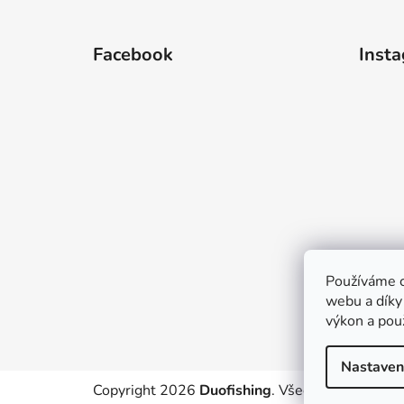
Z
á
Facebook
Inst
p
a
t
í
Používáme c
webu a díky
výkon a pou
Nastaven
Copyright 2026
Duofishing
. Všechna práva vyh