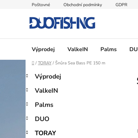
Přejít
Poštovné
Obchodní podmínky
GDPR
na
obsah
Výprodej
ValkeIN
Palms
DU
Domů
/
TORAY
/
Šnůra Sea Bass PE 150 m
P
K
Přeskočit
Výprodej
a
kategorie
o
t
s
ValkeIN
e
t
g
r
Palms
o
a
r
DUO
i
n
e
n
TORAY
í