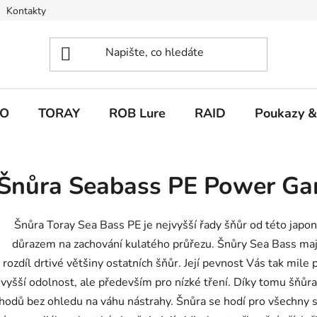
Kontakty
O
TORAY
ROB Lure
RAID
Poukazy &
Šnůra Seabass PE Power G
Šnůra Toray Sea Bass PE je nejvyšší řady šňůr od této japon
důrazem na zachování kulatého průřezu. Šnůry Sea Bass mají 
rozdíl drtivé většiny ostatních šňůr. Její pevnost Vás tak mile
vyšší odolnost, ale především pro nízké tření. Díky tomu šňů
hodů bez ohledu na váhu nástrahy. Šnůra se hodí pro všechny st