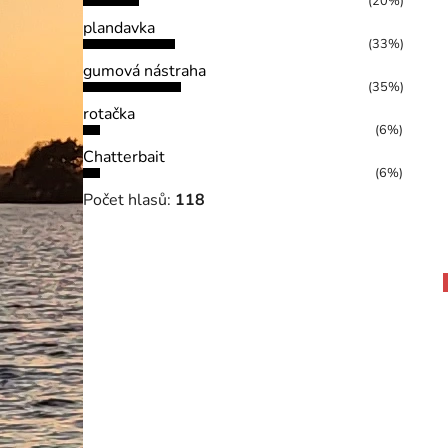
(20%)
plandavka
(33%)
gumová nástraha
(35%)
rotačka
(6%)
Chatterbait
(6%)
Počet hlasů:
118