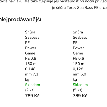
cívce navijáku, ale také zlepšuje její viditelnost při noční přívla
je šňůra Toray Sea Bass PE urče
Nejprodávanější
Šnůra
Šnůra
Seabass
Seabass
PE
PE
Power
Power
Game
Game
PE 0.8
PE 0.6
150 m
150 m
0,148
0,128
mm 7,1
mm 6,0
kg
kg
Skladem
Skladem
(2 ks)
(5 ks)
789 Kč
789 Kč