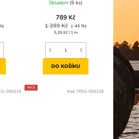
Skladem
(5 ks)
789 Kč
1 399 Kč
%)
(–43 %)
Měrná
5,26 Kč / 1 m
cena:
DO KOŠÍKU
AKCE
EG-050219
Kód:
TPEG-050226