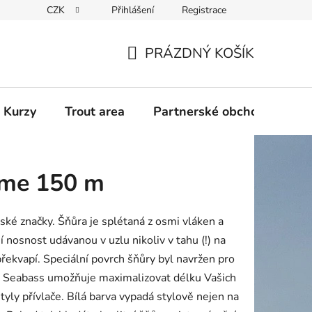
CZK
Přihlášení
Registrace
PRÁZDNÝ KOŠÍK
NÁKUPNÍ
KOŠÍK
 Kurzy
Trout area
Partnerské obchody
ame 150 m
ské značky. Šňůra je splétaná z osmi vláken a
nosnost udávanou v uzlu nikoliv v tahu (!) na
 překvapí. Speciální povrch šňůry byl navržen pro
ra Seabass umožňuje maximalizovat délku Vašich
yly přívlače. Bílá barva vypadá stylově nejen na