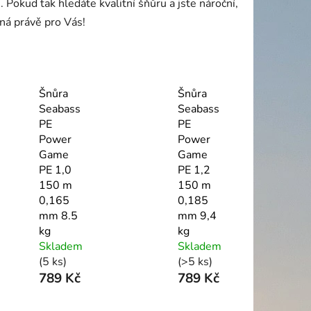
či. Pokud tak hledáte kvalitní šňůru a jste nároční,
ná právě pro Vás!
Šnůra
Šnůra
Seabass
Seabass
PE
PE
Power
Power
Game
Game
PE 1,0
PE 1,2
150 m
150 m
0,165
0,185
mm 8.5
mm 9,4
kg
kg
Skladem
Skladem
(5 ks)
(>5 ks)
789 Kč
789 Kč