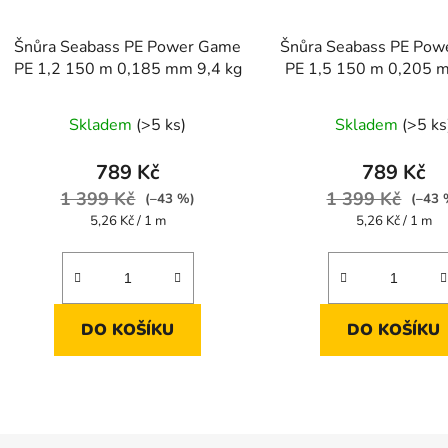
Šnůra Seabass PE Power Game
Šnůra Seabass PE Po
PE 1,2 150 m 0,185 mm 9,4 kg
PE 1,5 150 m 0,205 
kg
Skladem
(>5 ks)
Skladem
(>5 ks
789 Kč
789 Kč
1 399 Kč
1 399 Kč
(–43 %)
(–43 
Měrná
Měrná
5,26 Kč / 1 m
5,26 Kč / 1 m
cena:
cena:
DO KOŠÍKU
DO KOŠÍKU
O
v