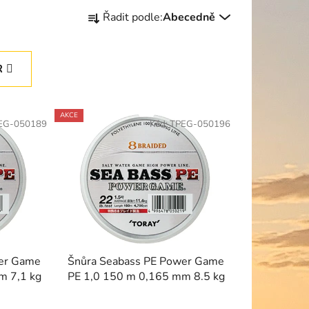
Ř
Řadit podle:
Abecedně
a
z
e
R
n
í
p
AKCE
EG-050189
Kód:
TPEG-050196
r
o
d
u
k
t
ů
wer Game
Šnůra Seabass PE Power Game
m 7,1 kg
PE 1,0 150 m 0,165 mm 8.5 kg