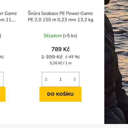
wer Game
Šnůra Seabass PE Power Game
mm 11,4
PE 2,0 150 m 0,23 mm 13,2 kg
)
Skladem
(>5 ks)
789 Kč
1 399 Kč
%)
(–43 %)
Měrná
5,26 Kč / 1 m
cena:
DO KOŠÍKU