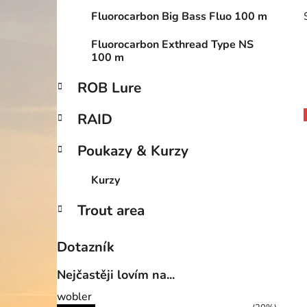
Fluorocarbon Big Bass Fluo 100 m
Fluorocarbon Exthread Type NS
100 m
ROB Lure
RAID
Poukazy & Kurzy
i
Kurzy
Trout area
Dotazník
Nejčastěji lovím na...
wobler