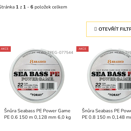
Stránka
1
z
1
-
6
položek celkem
OTEVŘÍT FILT
V
AKCE
AKCE
ý
Kód:
TPEG-077544
Kód:
TP
p
s
p
r
o
d
Šnůra Seabass PE Power Game
Šnůra Seabass PE Po
u
PE 0.6 150 m 0,128 mm 6,0 kg
PE 0.8 150 m 0,148 m
k
t