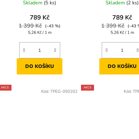
Skladem
(5 ks)
Skladem
(2 ks)
ů
789 Kč
789 Kč
1 399 Kč
1 399 Kč
(–43 %)
(–43 
Měrná
Měrná
5,26 Kč / 1 m
5,26 Kč / 1 m
cena:
cena:
DO KOŠÍKU
DO KOŠÍKU
AKCE
AKCE
Kód:
TPEG-050202
Kód:
TP