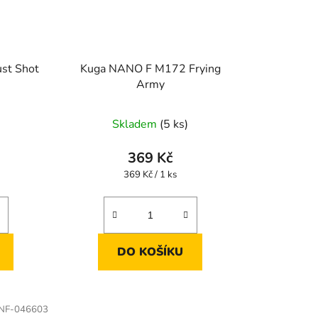
st Shot
Kuga NANO F M172 Frying
Army
Skladem
(5 ks)
369 Kč
Měrná
369 Kč / 1 ks
cena:
DO KOŠÍKU
NF-046603