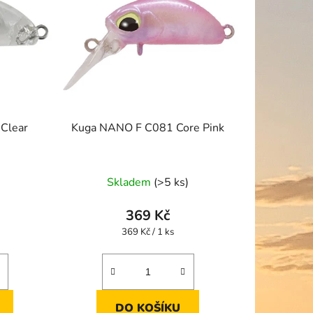
o
d
u
k
t
ů
Clear
Kuga NANO F C081 Core Pink
Skladem
(>5 ks)
369 Kč
Měrná
369 Kč / 1 ks
cena:
DO KOŠÍKU