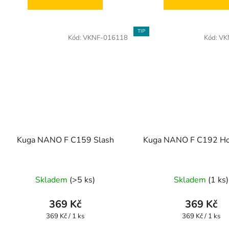
TIP
Kód:
VKNF-016118
Kód:
VK
Kuga NANO F C159 Slash
Kuga NANO F C192 Ho
Skladem
(>5 ks)
Skladem
(1 ks)
369 Kč
369 Kč
Měrná
Měrná
369 Kč / 1 ks
369 Kč / 1 ks
cena:
cena: