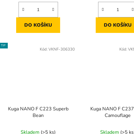
DO KOŠÍKU
DO KOŠÍKU
TIP
Kód:
VKNF-306330
Kód:
VK
Kuga NANO F C223 Superb
Kuga NANO F C237
Bean
Camouflage
Skladem
(>5 ks)
Skladem
(>5 ks