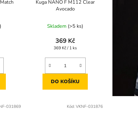
Match
Kuga NANO F M112 Clear
Avocado
)
Skladem
(>5 ks)
369 Kč
Měrná
369 Kč / 1 ks
cena:
DO KOŠÍKU
NF-031869
Kód:
VKNF-031876