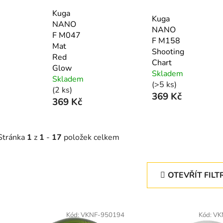
Kuga
Kuga
NANO
NANO
F M047
F M158
Mat
Shooting
Red
Chart
Glow
Skladem
Skladem
(>5 ks)
(2 ks)
369 Kč
369 Kč
Stránka
1
z
1
-
17
položek celkem
OTEVŘÍT FILT
V
ý
Kód:
VKNF-950194
Kód:
VK