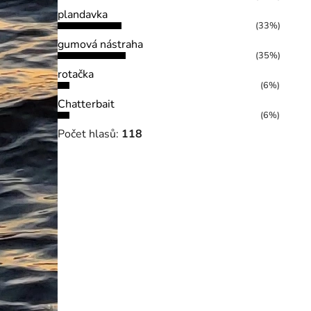
plandavka
(33%)
gumová nástraha
(35%)
rotačka
(6%)
Chatterbait
(6%)
Počet hlasů:
118