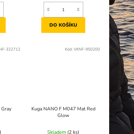
DO KOŠÍKU
NF-322712
Kód:
VKNF-950200
 Gray
Kuga NANO F M047 Mat Red
Glow
)
Skladem
(2 ks)