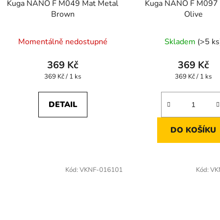
Kuga NANO F M049 Mat Metal
Kuga NANO F M097 
Brown
Olive
Momentálně nedostupné
Skladem
(>5 ks
369 Kč
369 Kč
Měrná
Měrná
369 Kč / 1 ks
369 Kč / 1 ks
cena:
cena:
DETAIL
DO KOŠÍKU
Kód:
VKNF-016101
Kód:
VK