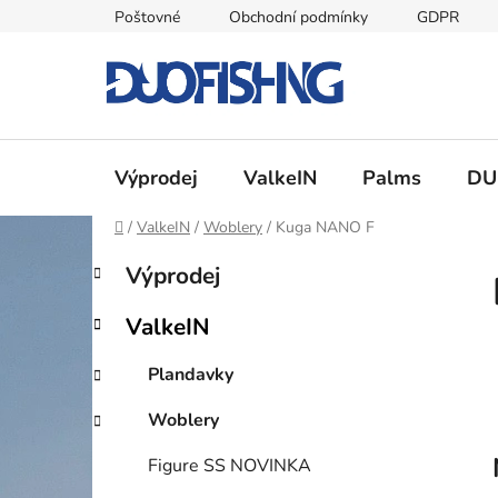
Přejít
Poštovné
Obchodní podmínky
GDPR
na
obsah
Výprodej
ValkeIN
Palms
DU
Domů
/
ValkeIN
/
Woblery
/
Kuga NANO F
P
K
Přeskočit
Výprodej
a
kategorie
o
t
s
ValkeIN
e
t
g
r
Plandavky
o
a
r
Woblery
i
n
e
n
Figure SS NOVINKA
í