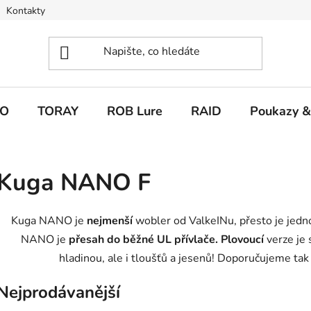
Kontakty
O
TORAY
ROB Lure
RAID
Poukazy &
Kuga NANO F
Kuga NANO je
nejmenší
wobler od ValkeINu, přesto je jed
NANO je
přesah do běžné UL přívlače. Plovoucí
verze je 
hladinou, ale i tloušťů a jesenů! Doporučujeme tak
Nejprodávanější