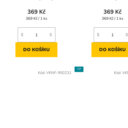
369 Kč
369 Kč
Měrná
Měrná
369 Kč / 1 ks
369 Kč / 1 ks
cena:
cena:
DO KOŠÍKU
DO KOŠÍKU
TIP
Kód:
VKNF-950231
Kód:
VK