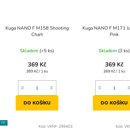
Kuga NANO F M158 Shooting
Kuga NANO F M171 Ju
Chart
Pink
Skladem
(>5 ks)
Skladem
(3 ks)
369 Kč
369 Kč
Měrná
Měrná
369 Kč / 1 ks
369 Kč / 1 ks
cena:
cena:
DO KOŠÍKU
DO KOŠÍKU
TIP
Kód:
VKNF-299403
Kód:
VK