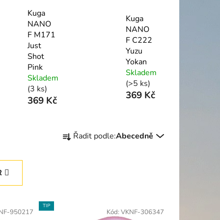
Kuga
Kuga
NANO
NANO
F M171
F C222
Just
Yuzu
Shot
Yokan
Pink
Skladem
Skladem
(>5 ks)
(3 ks)
369 Kč
369 Kč
Ř
Řadit podle:
Abecedně
a
z
e
R
n
í
p
TIP
NF-950217
Kód:
VKNF-306347
r