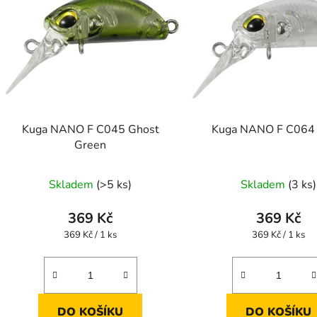
p
s
p
r
o
d
Kuga NANO F C045 Ghost
Kuga NANO F C064 
u
Green
k
t
Skladem
(>5 ks)
Skladem
(3 ks)
ů
369 Kč
369 Kč
Měrná
Měrná
369 Kč / 1 ks
369 Kč / 1 ks
cena:
cena:
DO KOŠÍKU
DO KOŠÍKU