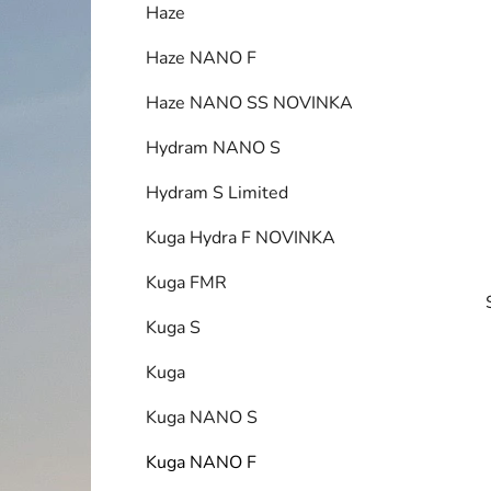
Haze
p
a
Haze NANO F
n
Haze NANO SS NOVINKA
e
l
Hydram NANO S
Hydram S Limited
Kuga Hydra F NOVINKA
Kuga FMR
Kuga S
Kuga
Kuga NANO S
Kuga NANO F