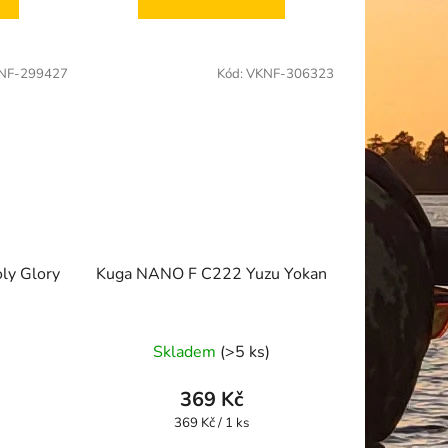
NF-299427
Kód:
VKNF-306323
ly Glory
Kuga NANO F C222 Yuzu Yokan
Skladem
(>5 ks)
369 Kč
Měrná
369 Kč / 1 ks
cena: