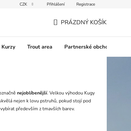
CZK
Přihlášení
Registrace
PRÁZDNÝ KOŠÍK
NÁKUPNÍ
KOŠÍK
 Kurzy
Trout area
Partnerské obchody
noznačně
nejoblíbenější
.
Velkou výhodou Kugy
skvělá nejen k lovu pstruhů, pokud stojí pod
 vybírat především z tmavších barev.