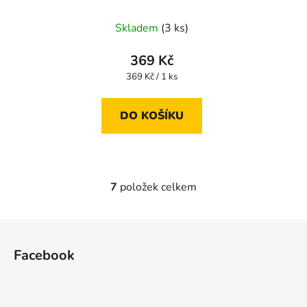
Skladem
(3 ks)
369 Kč
Měrná
369 Kč / 1 ks
cena:
DO KOŠÍKU
7
položek celkem
O
v
l
Z
á
á
d
Facebook
p
a
a
c
t
í