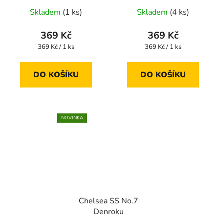
Skladem
(1 ks)
Skladem
(4 ks)
369 Kč
369 Kč
Měrná
Měrná
369 Kč / 1 ks
369 Kč / 1 ks
cena:
cena:
DO KOŠÍKU
DO KOŠÍKU
NOVINKA
Chelsea SS No.7
Denroku