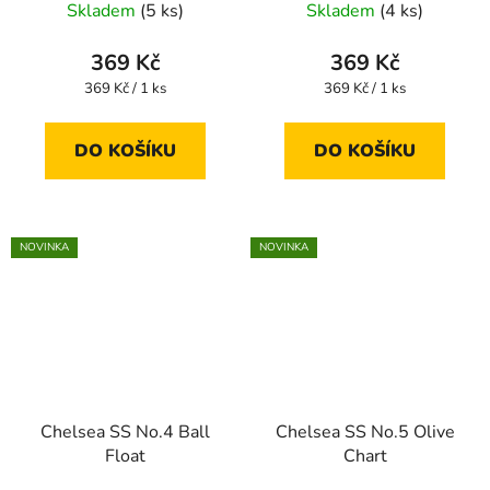
Skladem
(5 ks)
Skladem
(4 ks)
369 Kč
369 Kč
Měrná
Měrná
369 Kč / 1 ks
369 Kč / 1 ks
cena:
cena:
DO KOŠÍKU
DO KOŠÍKU
NOVINKA
NOVINKA
Chelsea SS No.4 Ball
Chelsea SS No.5 Olive
Float
Chart