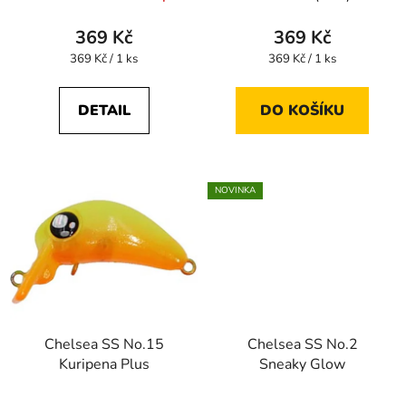
t
369 Kč
369 Kč
ů
Měrná
Měrná
369 Kč / 1 ks
369 Kč / 1 ks
cena:
cena:
DETAIL
DO KOŠÍKU
NOVINKA
Chelsea SS No.15
Chelsea SS No.2
Kuripena Plus
Sneaky Glow