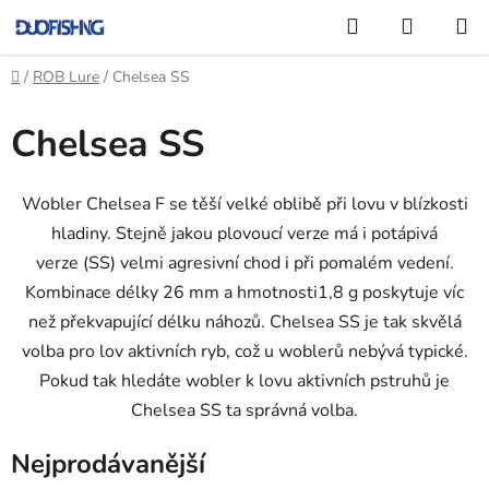
Přejít
Hledat
NÁKUP
na
KOŠÍK
obsah
Domů
/
ROB Lure
/
Chelsea SS
Chelsea SS
Wobler Chelsea F se těší velké oblibě při lovu v blízkosti
hladiny. Stejně jakou plovoucí verze má i potápivá
verze (SS) velmi agresivní chod i při pomalém vedení.
Kombinace délky 26 mm a hmotnosti1,8 g poskytuje víc
než překvapující délku náhozů. Chelsea SS je tak skvělá
volba pro lov aktivních ryb, což u woblerů nebývá typické.
Pokud tak hledáte wobler k lovu aktivních pstruhů je
Chelsea SS ta správná volba.
Nejprodávanější