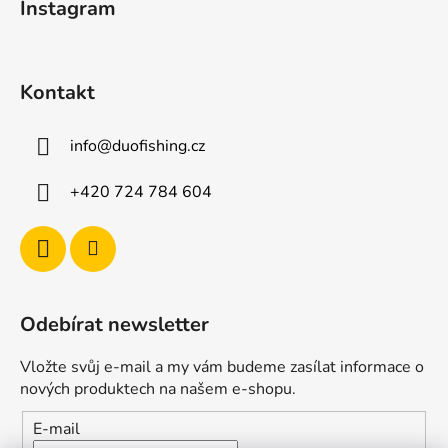
Instagram
p
í
r
v
k
Kontakt
y
v
ý
info
@
duofishing.cz
p
i
+420 724 784 604
s
u
Odebírat newsletter
Vložte svůj e-mail a my vám budeme zasílat informace o
nových produktech na našem e-shopu.
E-mail