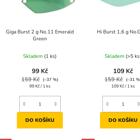
p
r
o
d
Giga Burst 2 g No.11 Emerald
Hi Burst 1,6 g No.
u
Green
k
t
Skladem
(1 ks)
Skladem
(>5 ks
ů
99 Kč
109 Kč
159 Kč
159 Kč
(–37 %)
(–31 %
Měrná
Měrná
99 Kč / 1 ks
109 Kč / 1 ks
cena:
cena:
DO KOŠÍKU
DO KOŠÍKU