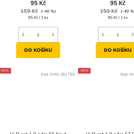
95 Kč
95 Kč
159 Kč
159 Kč
(–40 %)
(–40 %
Měrná
Měrná
95 Kč / 1 ks
95 Kč / 1 ks
cena:
cena:
DO KOŠÍKU
DO KOŠÍKU
AKCE
AKCE
Kód:
VHIS-361755
Kód:
VH