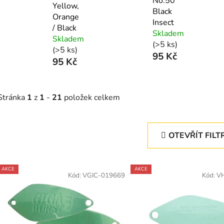
No.50
Yellow,
Black
Orange
Insect
/ Black
Skladem
Skladem
(>5 ks)
(>5 ks)
95 Kč
95 Kč
Stránka
1
z
1
-
21
položek celkem
OTEVŘÍT FILT
V
AKCE
AKCE
ý
Kód:
VGIC-019669
Kód:
V
p
s