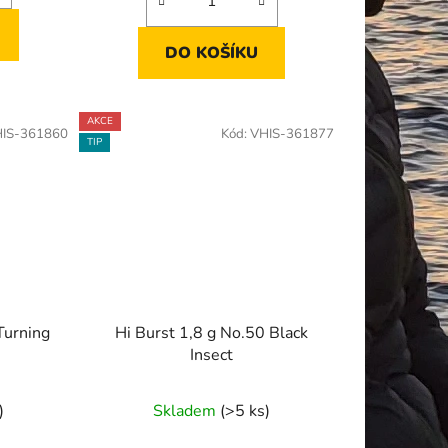
DO KOŠÍKU
AKCE
IS-361860
Kód:
VHIS-361877
TIP
Turning
Hi Burst 1,8 g No.50 Black
Insect
)
Skladem
(>5 ks)