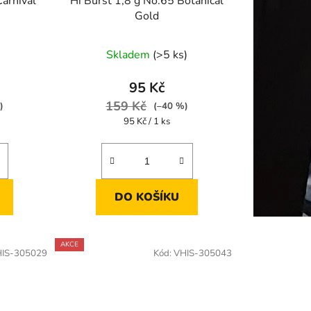
Carnival
Hi Burst 1,8 g No.65 Botanical
Gold
Skladem
(>5 ks)
95 Kč
159 Kč
)
(–40 %)
Měrná
95 Kč / 1 ks
cena:
DO KOŠÍKU
AKCE
IS-305029
Kód:
VHIS-305043