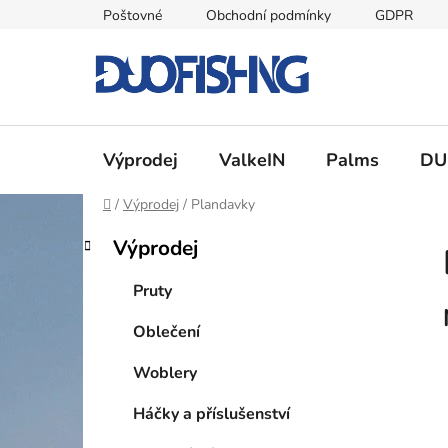
Přejít
Poštovné
Obchodní podmínky
GDPR
na
obsah
Výprodej
ValkeIN
Palms
DU
Domů
/
Výprodej
/
Plandavky
P
K
Přeskočit
Výprodej
a
kategorie
o
t
s
Pruty
e
t
g
Oblečení
r
o
a
r
Woblery
i
n
e
n
Háčky a příslušenství
í