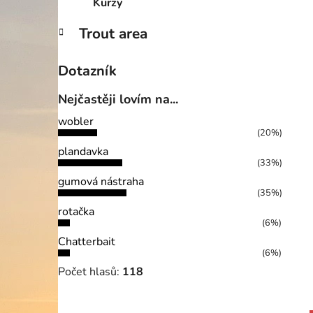
Kurzy
Trout area
Dotazník
Nejčastěji lovím na...
wobler
(20%)
plandavka
(33%)
gumová nástraha
(35%)
rotačka
(6%)
Chatterbait
(6%)
Počet hlasů:
118