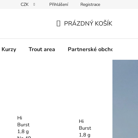
CZK
Přihlášení
Registrace
PRÁZDNÝ KOŠÍK
NÁKUPNÍ
KOŠÍK
 Kurzy
Trout area
Partnerské obchody
Hi
Hi
Burst
Burst
1,8 g
1,8 g