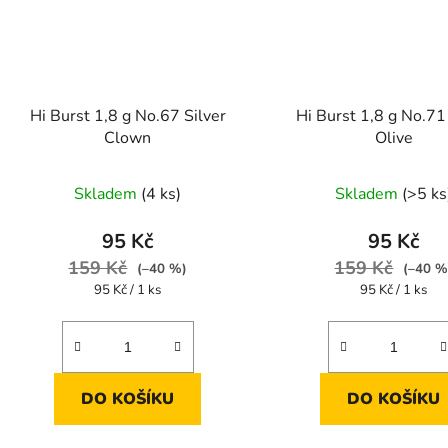
Hi Burst 1,8 g No.67 Silver
Hi Burst 1,8 g No.71
Clown
Olive
Průměrné
Skladem
(4 ks)
Skladem
(>5 ks
hodnocení
produktu
95 Kč
95 Kč
je
159 Kč
159 Kč
(–40 %)
(–40 %
5,0
Měrná
Měrná
95 Kč / 1 ks
95 Kč / 1 ks
cena:
cena:
z
5
hvězdiček.
DO KOŠÍKU
DO KOŠÍKU