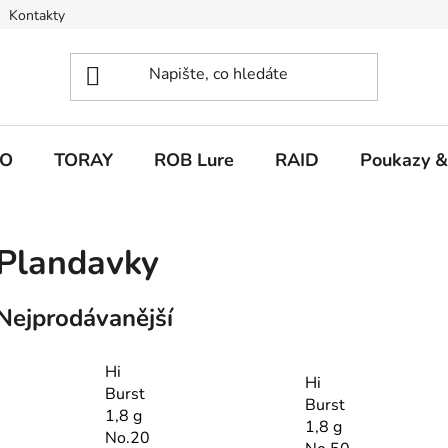
Kontakty
O
TORAY
ROB Lure
RAID
Poukazy &
Plandavky
Nejprodávanější
Hi
Hi
Burst
Burst
1,8 g
1,8 g
No.20