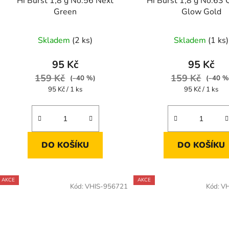
Hi Burst 1,8 g No.56 Next
Hi Burst 1,8 g No.63 
Green
Glow Gold
Skladem
(2 ks)
Skladem
(1 ks)
95 Kč
95 Kč
159 Kč
159 Kč
(–40 %)
(–40 %
Měrná
Měrná
95 Kč / 1 ks
95 Kč / 1 ks
cena:
cena:
DO KOŠÍKU
DO KOŠÍKU
AKCE
AKCE
Kód:
VHIS-956721
Kód:
VH