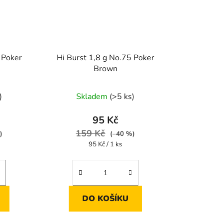
 Poker
Hi Burst 1,8 g No.75 Poker
Brown
)
Skladem
(>5 ks)
95 Kč
159 Kč
)
(–40 %)
Měrná
95 Kč / 1 ks
cena:
DO KOŠÍKU