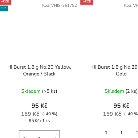
AKCE
AKCE
Kód:
VHIS-361792
Kód:
VH
TIP
Hi Burst 1,8 g No.20 Yellow,
Hi Burst 1,8 g No.29
Orange / Black
Gold
Skladem
(>5 ks)
Skladem
(2 ks)
95 Kč
95 Kč
159 Kč
159 Kč
(–40 %)
(–40 %
Měrná
95 Kč / 1 ks
cena: