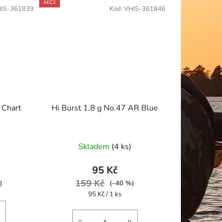
AKCE
IS-361839
Kód:
VHIS-361846
 Chart
Hi Burst 1,8 g No.47 AR Blue
Skladem
(4 ks)
95 Kč
159 Kč
)
(–40 %)
Měrná
95 Kč / 1 ks
cena: