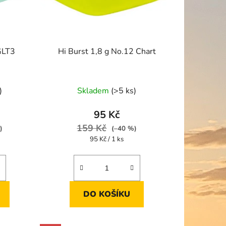
k
t
ů
GLT3
Hi Burst 1,8 g No.12 Chart
)
Skladem
(>5 ks)
95 Kč
159 Kč
)
(–40 %)
Měrná
95 Kč / 1 ks
cena:
DO KOŠÍKU