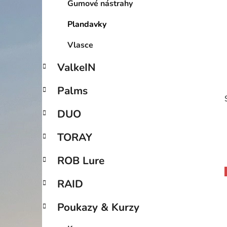
Gumové nástrahy
p
a
Plandavky
n
Vlasce
e
l
ValkeIN
Palms
DUO
TORAY
ROB Lure
RAID
i
Poukazy & Kurzy