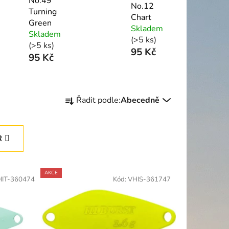
No.49
No.12
Turning
Chart
Green
Skladem
Skladem
(>5 ks)
(>5 ks)
95 Kč
95 Kč
Ř
Řadit podle:
Abecedně
a
z
e
R
n
í
p
AKCE
HIT-360474
Kód:
VHIS-361747
r
o
d
u