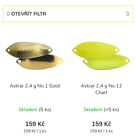
z
e
OTEVŘÍT FILTR
n
í
V
p
ý
r
p
o
i
d
s
u
p
k
r
t
Astrar 2,4 g No.1 Gold
Astrar 2,4 g No.12
o
ů
Chart
d
u
Skladem
(5 ks)
Skladem
(>5 ks)
k
t
159 Kč
159 Kč
ů
Měrná
Měrná
159 Kč / 1 ks
159 Kč / 1 ks