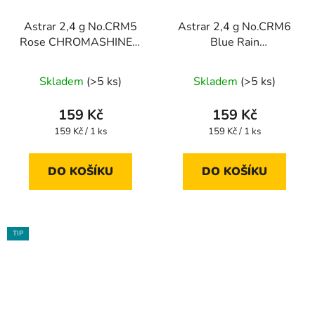
Astrar 2,4 g No.CRM5
Astrar 2,4 g No.CRM6
Rose CHROMASHINE®
Blue Rain
LIMITED
CHROMASHINE®
LIMITED
Skladem
(>5 ks)
Skladem
(>5 ks)
159 Kč
159 Kč
Měrná
Měrná
159 Kč / 1 ks
159 Kč / 1 ks
cena:
cena:
DO KOŠÍKU
DO KOŠÍKU
TIP