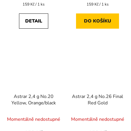
Měrná
Měrná
159 Kč / 1 ks
159 Kč / 1 ks
cena:
cena:
DETAIL
DO KOŠÍKU
Astrar 2,4 g No.20
Astrar 2,4 g No.26 Final
Yellow, Orange/black
Red Gold
Momentálně nedostupné
Momentálně nedostupné