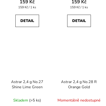
159 Kč
159 Kč
Měrná
Měrná
159 Kč / 1 ks
159 Kč / 1 ks
cena:
cena:
DETAIL
DETAIL
Astrar 2,4 g No.27
Astrar 2,4 g No.28 R
Shine Lime Green
Orange Gold
Skladem
(>5 ks)
Momentálně nedostupné