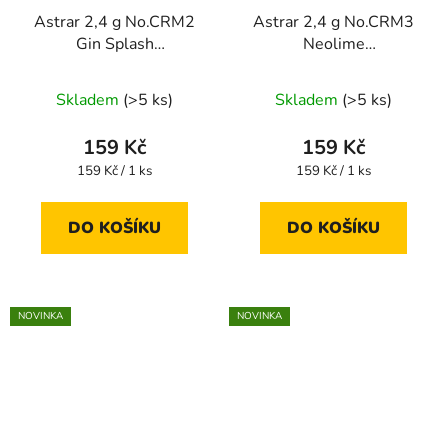
Astrar 2,4 g No.CRM2
Astrar 2,4 g No.CRM3
Gin Splash
Neolime
CHROMASHINE®
CHROMASHINE®
LIMITED
LIMITED
Skladem
(>5 ks)
Skladem
(>5 ks)
159 Kč
159 Kč
Měrná
Měrná
159 Kč / 1 ks
159 Kč / 1 ks
cena:
cena:
DO KOŠÍKU
DO KOŠÍKU
NOVINKA
NOVINKA