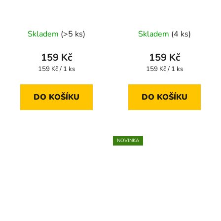
Skladem
(>5 ks)
Skladem
(4 ks)
159 Kč
159 Kč
Měrná
Měrná
159 Kč / 1 ks
159 Kč / 1 ks
cena:
cena:
DO KOŠÍKU
DO KOŠÍKU
NOVINKA