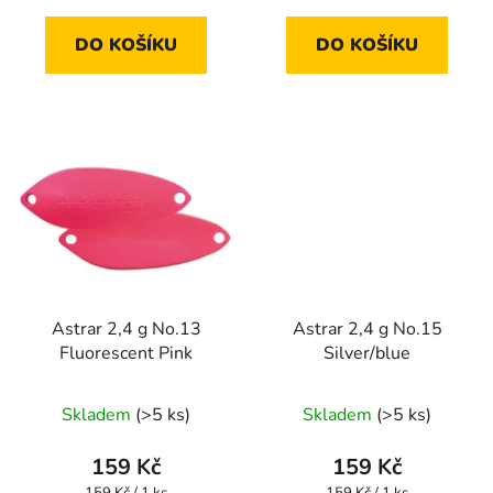
cena:
cena:
DO KOŠÍKU
DO KOŠÍKU
Astrar 2,4 g No.13
Astrar 2,4 g No.15
Fluorescent Pink
Silver/blue
Skladem
(>5 ks)
Skladem
(>5 ks)
159 Kč
159 Kč
Měrná
Měrná
159 Kč / 1 ks
159 Kč / 1 ks