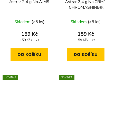
Astrar 2,4 g No.AJM9
Astrar 2,4 g No.CRM1
CHROMASHINE®
LIMITED
Skladem
(>5 ks)
Skladem
(>5 ks)
159 Kč
159 Kč
Měrná
Měrná
159 Kč / 1 ks
159 Kč / 1 ks
cena:
cena:
DO KOŠÍKU
DO KOŠÍKU
NOVINKA
NOVINKA