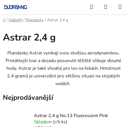
Přejít
Hledat
NÁKUP
na
KOŠÍK
obsah
Domů
/
ValkeIN
/
Plandavky
/
Astrar 2,4 g
Astrar 2,4 g
Plandavky Astrar vynikají svou skvělou aerodynamikou.
Protáhlejší tvar a dozadu posunuté těžiště slibuje dlouhé
hody. Astrar je také vhodný pro lov na řekách. Hmotnost
2,4 gramů je univerzální pro většinu situací na stojatých
vodách.
Nejprodávanější
Astrar 2,4 g No.13 Fluorescent Pink
Skladem
(>5 ks)