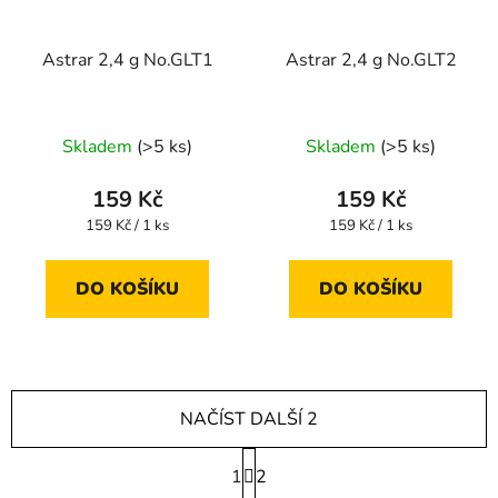
Astrar 2,4 g No.GLT1
Astrar 2,4 g No.GLT2
Skladem
(>5 ks)
Skladem
(>5 ks)
159 Kč
159 Kč
Měrná
Měrná
159 Kč / 1 ks
159 Kč / 1 ks
cena:
cena:
DO KOŠÍKU
DO KOŠÍKU
NAČÍST DALŠÍ 2
S
1
t
2