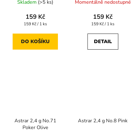
Skladem
(>5 ks)
Momentálně nedostupné
159 Kč
159 Kč
Měrná
Měrná
159 Kč / 1 ks
159 Kč / 1 ks
cena:
cena:
DO KOŠÍKU
DETAIL
Astrar 2,4 g No.71
Astrar 2,4 g No.8 Pink
Poker Olive