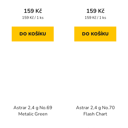
159 Kč
159 Kč
Měrná
Měrná
159 Kč / 1 ks
159 Kč / 1 ks
cena:
cena:
DO KOŠÍKU
DO KOŠÍKU
Astrar 2,4 g No.69
Astrar 2,4 g No.70
Metalic Green
Flash Chart