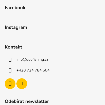
á
á
d
Facebook
p
a
a
c
t
í
Instagram
p
í
r
v
k
Kontakt
y
v
ý
info
@
duofishing.cz
p
i
+420 724 784 604
s
u
Odebírat newsletter