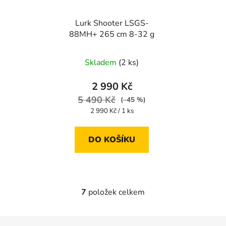
Lurk Shooter LSGS-
88MH+ 265 cm 8-32 g
Skladem
(2 ks)
2 990 Kč
5 490 Kč
(–45 %)
Měrná
2 990 Kč / 1 ks
cena:
DO KOŠÍKU
7
položek celkem
O
v
l
Z