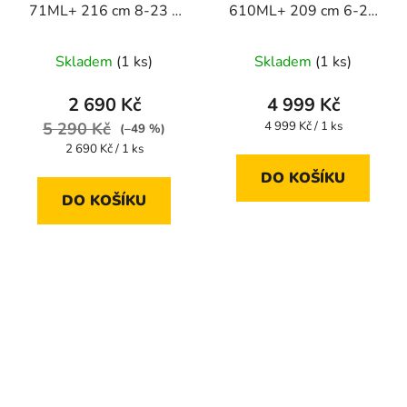
71ML+ 216 cm 8-23 g
610ML+ 209 cm 6-20
(baitcast)
g
Skladem
(1 ks)
Skladem
(1 ks)
2 690 Kč
4 999 Kč
Měrná
5 290 Kč
4 999 Kč / 1 ks
(–49 %)
cena:
Měrná
2 690 Kč / 1 ks
cena:
DO KOŠÍKU
DO KOŠÍKU