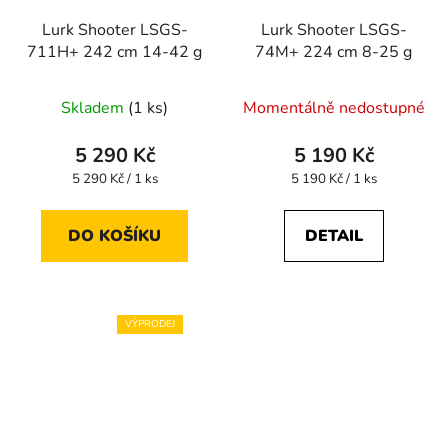
Lurk Shooter LSGS-
Lurk Shooter LSGS-
711H+ 242 cm 14-42 g
74M+ 224 cm 8-25 g
Skladem
(1 ks)
Momentálně nedostupné
5 290 Kč
5 190 Kč
Měrná
Měrná
5 290 Kč / 1 ks
5 190 Kč / 1 ks
cena:
cena:
DO KOŠÍKU
DETAIL
VÝPRODEJ