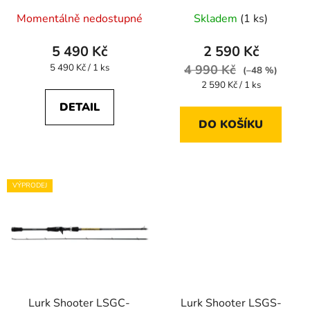
u
Momentálně nedostupné
Skladem
(1 ks)
k
t
5 490 Kč
2 590 Kč
ů
Měrná
5 490 Kč / 1 ks
4 990 Kč
(–48 %)
cena:
Měrná
2 590 Kč / 1 ks
cena:
DETAIL
DO KOŠÍKU
VÝPRODEJ
Lurk Shooter LSGC-
Lurk Shooter LSGS-