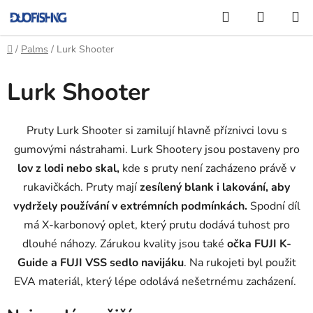
Přejít
Hledat
NÁKUP
na
KOŠÍK
obsah
Domů
/
Palms
/
Lurk Shooter
Lurk Shooter
Pruty Lurk Shooter si zamilují hlavně příznivci lovu s
gumovými nástrahami. Lurk Shootery jsou postaveny pro
lov z lodi nebo skal,
kde s pruty není zacházeno právě v
rukavičkách. Pruty mají
zesílený blank i lakování, aby
vydržely používání v extrémních podmínkách.
Spodní díl
má X-karbonový oplet, který prutu dodává tuhost pro
dlouhé náhozy. Zárukou kvality jsou také
očka FUJI K-
Guide a FUJI VSS sedlo navijáku
. Na rukojeti byl použit
EVA materiál, který lépe odolává nešetrnému zacházení.