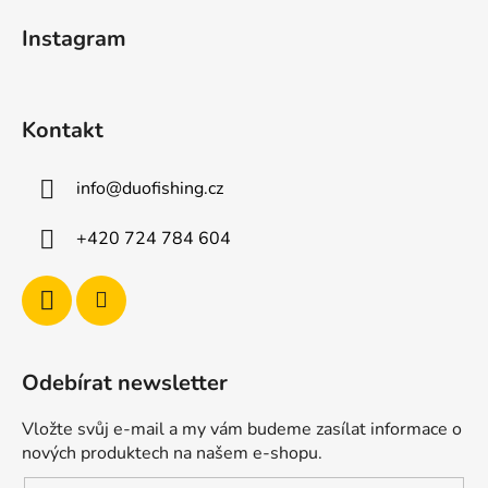
t
í
Instagram
p
í
r
v
k
Kontakt
y
v
ý
info
@
duofishing.cz
p
i
+420 724 784 604
s
u
Odebírat newsletter
Vložte svůj e-mail a my vám budeme zasílat informace o
nových produktech na našem e-shopu.