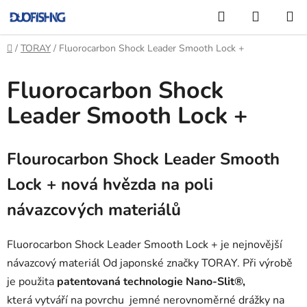
Přejít
Hledat
NÁKUP
na
KOŠÍK
obsah
Domů
/
TORAY
/
Fluorocarbon Shock Leader Smooth Lock +
Fluorocarbon Shock
Leader Smooth Lock +
Flourocarbon Shock Leader Smooth
Lock + nová hvězda na poli
návazcových materiálů
Fluorocarbon Shock Leader Smooth Lock + je nejnovější
návazcový materiál Od japonské značky TORAY. Při výrobě
je použita
patentovaná technologie Nano-Slit®,
která vytváří na povrchu jemné nerovnoměrné drážky na