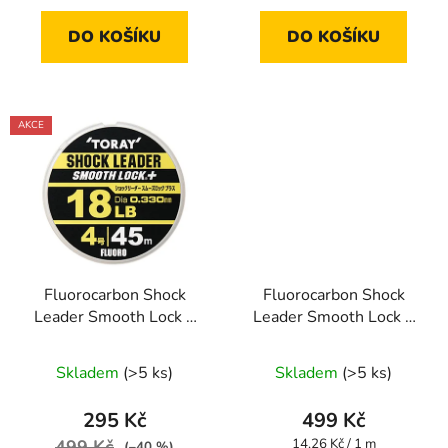
DO KOŠÍKU
DO KOŠÍKU
AKCE
Fluorocarbon Shock
Fluorocarbon Shock
Leader Smooth Lock +
Leader Smooth Lock +
35 m 0,470 mm
35 m 0,520 mm
Skladem
(>5 ks)
Skladem
(>5 ks)
295 Kč
499 Kč
Měrná
499 Kč
14,26 Kč / 1 m
(–40 %)