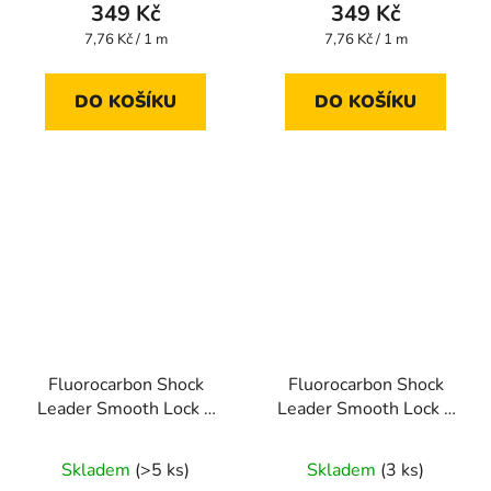
349 Kč
349 Kč
Měrná
Měrná
7,76 Kč / 1 m
7,76 Kč / 1 m
cena:
cena:
DO KOŠÍKU
DO KOŠÍKU
Fluorocarbon Shock
Fluorocarbon Shock
Leader Smooth Lock +
Leader Smooth Lock +
45 m 0,165 mm
45 m 0,185 mm
Skladem
(>5 ks)
Skladem
(3 ks)