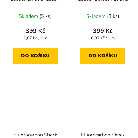
45 m 0,285 mm
45 m 0,310 mm
Skladem
(5 ks)
Skladem
(3 ks)
399 Kč
399 Kč
Měrná
Měrná
8,87 Kč / 1 m
8,87 Kč / 1 m
cena:
cena:
DO KOŠÍKU
DO KOŠÍKU
Fluorocarbon Shock
Fluorocarbon Shock