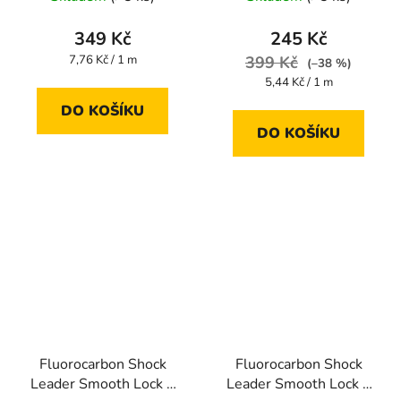
349 Kč
245 Kč
Měrná
7,76 Kč / 1 m
399 Kč
(–38 %)
cena:
Měrná
5,44 Kč / 1 m
cena:
DO KOŠÍKU
DO KOŠÍKU
Fluorocarbon Shock
Fluorocarbon Shock
Leader Smooth Lock +
Leader Smooth Lock +