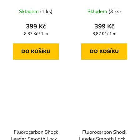
45 m 0,235 mm
45 m 0,260 mm
Skladem
(1 ks)
Skladem
(3 ks)
399 Kč
399 Kč
Měrná
Měrná
8,87 Kč / 1 m
8,87 Kč / 1 m
cena:
cena:
DO KOŠÍKU
DO KOŠÍKU
Fluorocarbon Shock
Fluorocarbon Shock
Leader Smooth Lock +
Leader Smooth Lock +