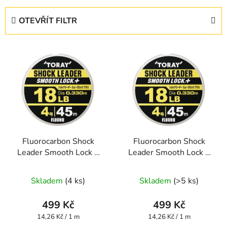
z
e
OTEVŘÍT FILTR
n
í
V
p
ý
r
p
o
i
d
s
u
p
k
r
t
Fluorocarbon Shock
Fluorocarbon Shock
o
ů
Leader Smooth Lock +
Leader Smooth Lock +
d
35 m 0,405 mm
35 m 0,435 mm
u
Skladem
(4 ks)
Skladem
(>5 ks)
k
t
499 Kč
499 Kč
ů
Měrná
Měrná
14,26 Kč / 1 m
14,26 Kč / 1 m
cena:
cena: