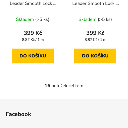
Leader Smooth Lock +
Leader Smooth Lock +
45 m 0,330 mm
45 m 0,370 mm
Skladem
(>5 ks)
Skladem
(>5 ks)
399 Kč
399 Kč
Měrná
Měrná
8,87 Kč / 1 m
8,87 Kč / 1 m
cena:
cena:
DO KOŠÍKU
DO KOŠÍKU
16
položek celkem
O
v
l
Z
á
á
d
Facebook
p
a
a
c