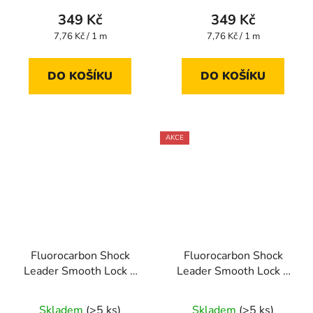
349 Kč
349 Kč
Měrná
Měrná
7,76 Kč / 1 m
7,76 Kč / 1 m
cena:
cena:
DO KOŠÍKU
DO KOŠÍKU
AKCE
Fluorocarbon Shock
Fluorocarbon Shock
Leader Smooth Lock +
Leader Smooth Lock +
45 m 0,205 mm
45 m 0,218 mm
Skladem
(>5 ks)
Skladem
(>5 ks)