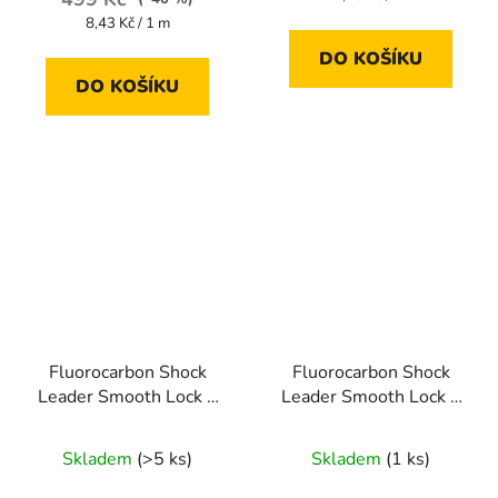
cena:
Měrná
8,43 Kč / 1 m
cena:
DO KOŠÍKU
DO KOŠÍKU
Fluorocarbon Shock
Fluorocarbon Shock
Leader Smooth Lock +
Leader Smooth Lock +
45 m 0,128 mm
45 m 0,148 mm
Skladem
(>5 ks)
Skladem
(1 ks)