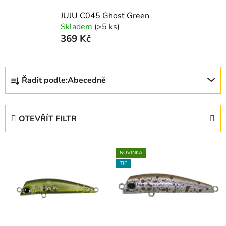
JUJU C045 Ghost Green
Skladem
(>5 ks)
369 Kč
Ř
Řadit podle:
Abecedně
a
z
e
OTEVŘÍT FILTR
n
í
V
p
NOVINKA
ý
r
TIP
p
o
i
d
s
u
p
k