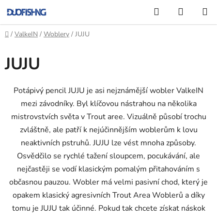
Přejít
Hledat
NÁKUP
na
KOŠÍK
obsah
Domů
/
ValkeIN
/
Woblery
/
JUJU
JUJU
Potápivý pencil JUJU je asi nejznámější wobler ValkeIN
mezi závodníky. Byl klíčovou nástrahou na několika
mistrovstvích světa v Trout aree. Vizuálně působí trochu
zvláštně, ale patří k nejúčinnějším woblerům k lovu
neaktivních pstruhů. JUJU lze vést mnoha způsoby.
Osvědčilo se rychlé tažení sloupcem, pocukávání, ale
nejčastěji se vodí klasickým pomalým přitahováním s
občasnou pauzou. Wobler má velmi pasivní chod, který je
opakem klasický agresivních Trout Area Woblerů a díky
tomu je JUJU tak účinné. Pokud tak chcete získat náskok