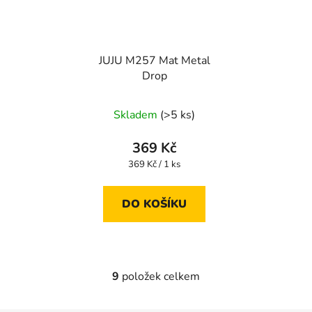
JUJU M257 Mat Metal
Drop
Skladem
(>5 ks)
369 Kč
Měrná
369 Kč / 1 ks
cena:
DO KOŠÍKU
9
položek celkem
O
v