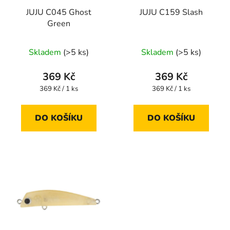
r
t
JUJU C045 Ghost
JUJU C159 Slash
o
ů
Green
d
u
Skladem
(>5 ks)
Skladem
(>5 ks)
k
t
369 Kč
369 Kč
ů
Měrná
Měrná
369 Kč / 1 ks
369 Kč / 1 ks
cena:
cena:
DO KOŠÍKU
DO KOŠÍKU