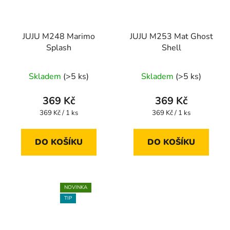
JUJU M248 Marimo
JUJU M253 Mat Ghost
Splash
Shell
Skladem
(>5 ks)
Skladem
(>5 ks)
369 Kč
369 Kč
Měrná
Měrná
369 Kč / 1 ks
369 Kč / 1 ks
cena:
cena:
DO KOŠÍKU
DO KOŠÍKU
NOVINKA
TIP