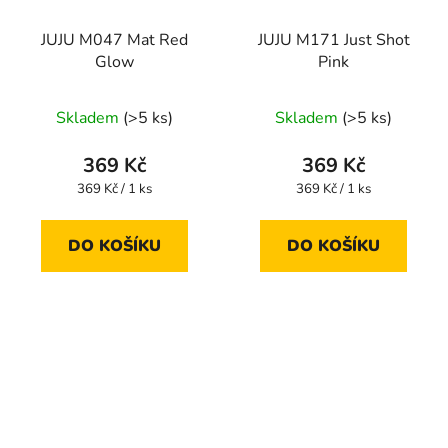
JUJU M047 Mat Red
JUJU M171 Just Shot
Glow
Pink
Skladem
(>5 ks)
Skladem
(>5 ks)
369 Kč
369 Kč
Měrná
Měrná
369 Kč / 1 ks
369 Kč / 1 ks
cena:
cena:
DO KOŠÍKU
DO KOŠÍKU