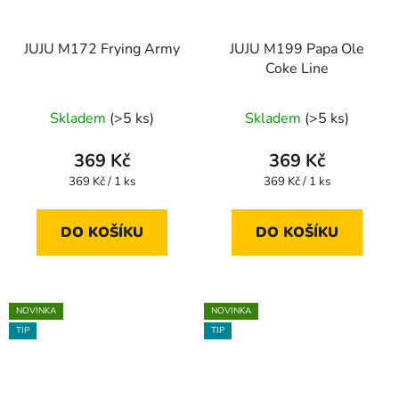
JUJU M172 Frying Army
JUJU M199 Papa Ole
Coke Line
Skladem
(>5 ks)
Skladem
(>5 ks)
369 Kč
369 Kč
Měrná
Měrná
369 Kč / 1 ks
369 Kč / 1 ks
cena:
cena:
DO KOŠÍKU
DO KOŠÍKU
NOVINKA
NOVINKA
TIP
TIP