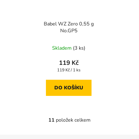
Babel WZ Zero 0,55 g
No.GP5
Skladem
(3 ks)
119 Kč
Měrná
119 Kč / 1 ks
cena:
DO KOŠÍKU
11
položek celkem
O
v
l
Z