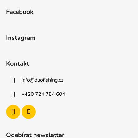
á
á
d
Facebook
p
a
a
c
t
í
Instagram
p
í
r
v
k
Kontakt
y
v
ý
info
@
duofishing.cz
p
i
+420 724 784 604
s
u
Odebírat newsletter