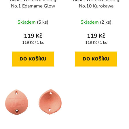
o
ů
No.1 Edamame Glow
No.10 Kurokawa
d
u
Skladem
(5 ks)
Skladem
(2 ks)
k
t
119 Kč
119 Kč
ů
Měrná
Měrná
119 Kč / 1 ks
119 Kč / 1 ks
cena:
cena:
DO KOŠÍKU
DO KOŠÍKU