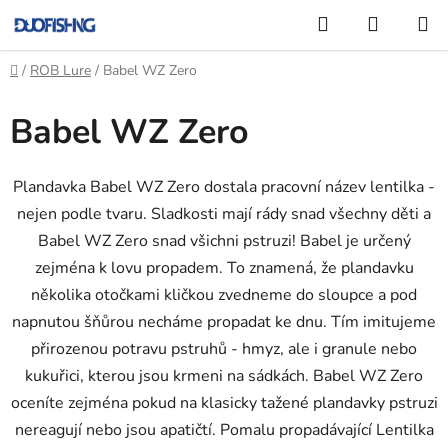
Přejít
Hledat
NÁKUP
na
KOŠÍK
obsah
Domů
/
ROB Lure
/
Babel WZ Zero
Babel WZ Zero
Plandavka Babel WZ Zero dostala pracovní název lentilka -
nejen podle tvaru. Sladkosti mají rády snad všechny děti a
Babel WZ Zero snad všichni pstruzi! Babel je určený
zejména k lovu propadem. To znamená, že plandavku
několika otočkami kličkou zvedneme do sloupce a pod
napnutou šňůrou necháme propadat ke dnu. Tím imitujeme
přirozenou potravu pstruhů - hmyz, ale i granule nebo
kukuřici, kterou jsou krmeni na sádkách. Babel WZ Zero
oceníte zejména pokud na klasicky tažené plandavky pstruzi
nereagují nebo jsou apatičtí. Pomalu propadávající Lentilka