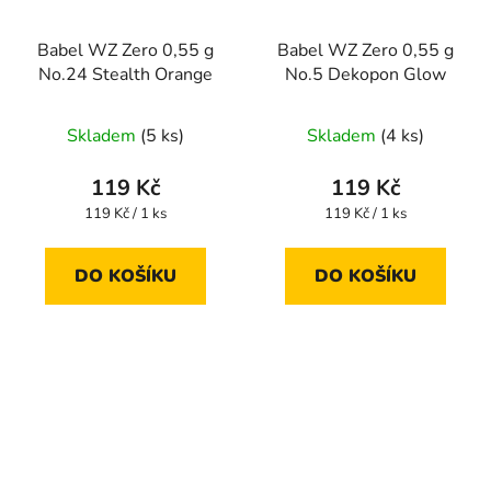
Babel WZ Zero 0,55 g
Babel WZ Zero 0,55 g
No.24 Stealth Orange
No.5 Dekopon Glow
Skladem
(5 ks)
Skladem
(4 ks)
119 Kč
119 Kč
Měrná
Měrná
119 Kč / 1 ks
119 Kč / 1 ks
cena:
cena:
DO KOŠÍKU
DO KOŠÍKU