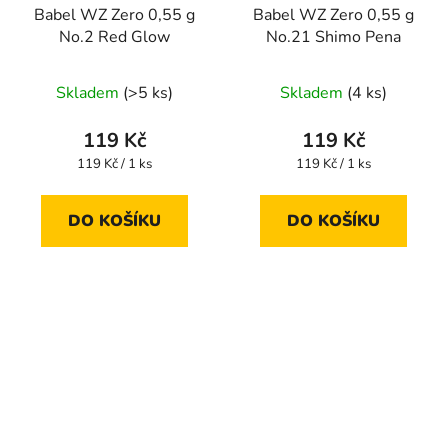
Babel WZ Zero 0,55 g
Babel WZ Zero 0,55 g
No.2 Red Glow
No.21 Shimo Pena
Skladem
(>5 ks)
Skladem
(4 ks)
119 Kč
119 Kč
Měrná
Měrná
119 Kč / 1 ks
119 Kč / 1 ks
cena:
cena:
DO KOŠÍKU
DO KOŠÍKU