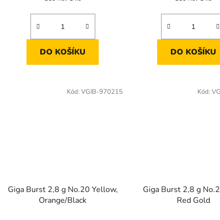
cena:
cena:
DO KOŠÍKU
DO KOŠÍKU
Kód:
VGIB-970215
Kód:
VG
Giga Burst 2,8 g No.20 Yellow,
Giga Burst 2,8 g No.2
Orange/Black
Red Gold
Průměrné