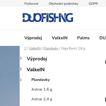
Přejít
Poštovné
Obchodní podmínky
GDPR
na
obsah
Výprodej
ValkeIN
Palms
DU
Domů
/
ValkeIN
/
Plandavky
/
Giga Burst 2,8 g
P
K
Přeskočit
Výprodej
a
kategorie
o
t
s
ValkeIN
e
t
g
r
Plandavky
o
a
r
Astrar 1,6 g
i
n
e
n
Astrar 2,4 g
í