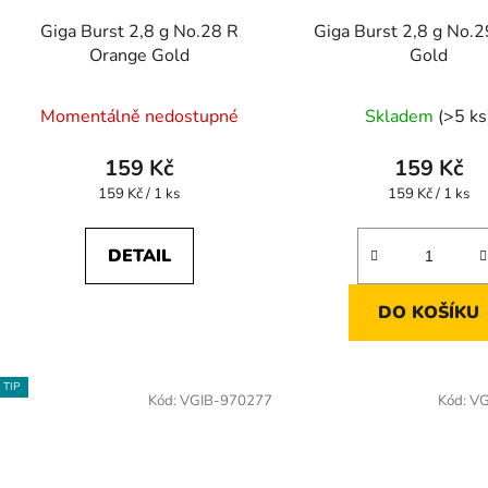
Giga Burst 2,8 g No.28 R
Giga Burst 2,8 g No.2
Orange Gold
Gold
Momentálně nedostupné
Skladem
(>5 ks
159 Kč
159 Kč
Měrná
Měrná
159 Kč / 1 ks
159 Kč / 1 ks
cena:
cena:
DETAIL
DO KOŠÍKU
TIP
Kód:
VGIB-970277
Kód:
VG