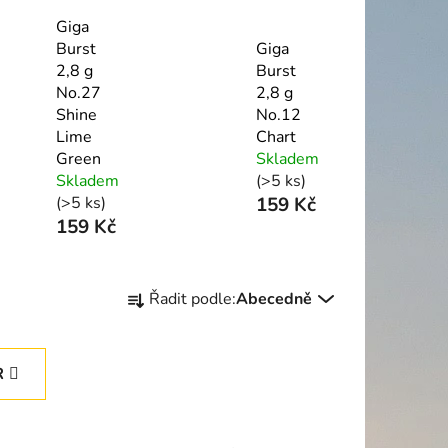
Giga
Burst
Giga
2,8 g
Burst
No.27
2,8 g
Shine
No.12
Lime
Chart
Green
Skladem
Skladem
(>5 ks)
(>5 ks)
159 Kč
159 Kč
Ř
Řadit podle:
Abecedně
a
z
e
R
n
í
p