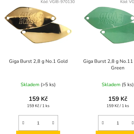
ý
Kód:
VGIB-970130
Kód:
VG
p
s
p
r
o
d
Giga Burst 2,8 g No.1 Gold
Giga Burst 2,8 g No.11
u
Green
k
t
Skladem
(>5 ks)
Skladem
(5 ks)
ů
159 Kč
159 Kč
Měrná
Měrná
159 Kč / 1 ks
159 Kč / 1 ks
cena:
cena: