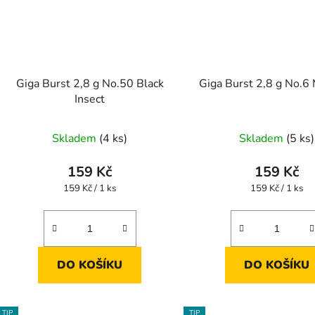
Giga Burst 2,8 g No.50 Black
Giga Burst 2,8 g No.6
Insect
Průměrné
Skladem
(4 ks)
Skladem
(5 ks)
hodnocení
produktu
159 Kč
159 Kč
je
Měrná
Měrná
159 Kč / 1 ks
159 Kč / 1 ks
cena:
cena:
5,0
z
5
hvězdiček.
DO KOŠÍKU
DO KOŠÍKU
TIP
TIP