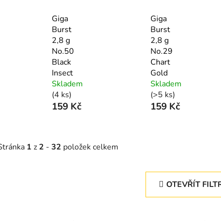
Giga
Giga
Burst
Burst
2,8 g
2,8 g
No.50
No.29
Black
Chart
Insect
Gold
Skladem
Skladem
(4 ks)
(>5 ks)
159 Kč
159 Kč
Stránka
1
z
2
-
32
položek celkem
OTEVŘÍT FILT
V