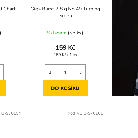
9 Chart
Giga Burst 2,8 g No.49 Turning
Green
)
Skladem
(>5 ks)
159 Kč
Měrná
159 Kč / 1 ks
cena:
DO KOŠÍKU
IB-970154
Kód:
VGIB-970161