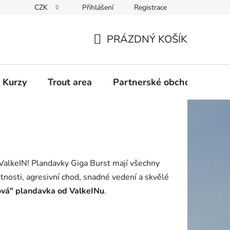
CZK
Přihlášení
Registrace
PRÁZDNÝ KOŠÍK
NÁKUPNÍ
KOŠÍK
 Kurzy
Trout area
Partnerské obchody
 ValkeIN! Plandavky Giga Burst mají všechny
stnosti, agresivní chod, snadné vedení a skvělé
ková" plandavka od ValkeINu
.