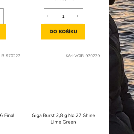
cena:
DO KOŠÍKU
IB-970222
Kód:
VGIB-970239
6 Final
Giga Burst 2,8 g No.27 Shine
Lime Green