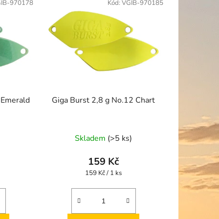
IB-970178
Kód:
VGIB-970185
r
o
d
u
k
t
ů
 Emerald
Giga Burst 2,8 g No.12 Chart
Skladem
(>5 ks)
159 Kč
Měrná
159 Kč / 1 ks
cena: