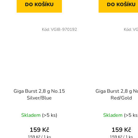
DO KOŠÍKU
DO KOŠÍKU
Kód:
VGIB-970192
Kód:
VG
Giga Burst 2,8 g No.15
Giga Burst 2,8 g N
Silver/Blue
Red/Gold
Skladem
(>5 ks)
Skladem
(>5 ks
159 Kč
159 Kč
Měrná
Měrná
159 Kč / 1 ks
159 Kč / 1 ks