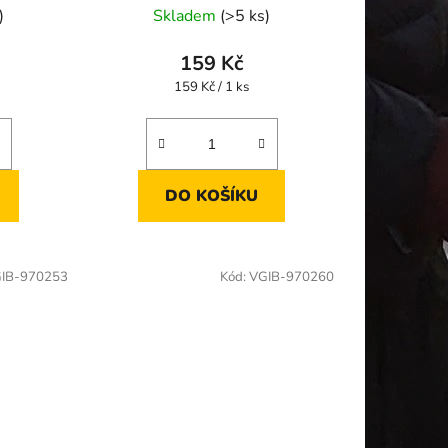
)
Skladem
(>5 ks)
159 Kč
Měrná
159 Kč / 1 ks
cena:
DO KOŠÍKU
IB-970253
Kód:
VGIB-970260