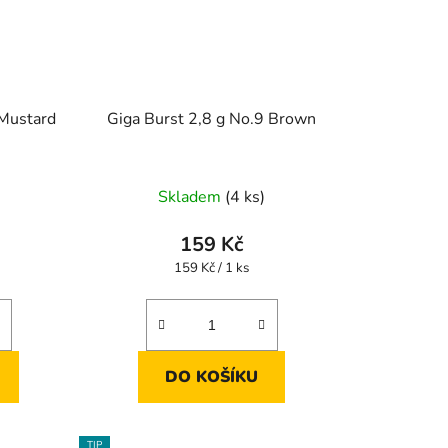
 Mustard
Giga Burst 2,8 g No.9 Brown
Skladem
(4 ks)
159 Kč
Měrná
159 Kč / 1 ks
cena:
DO KOŠÍKU
TIP