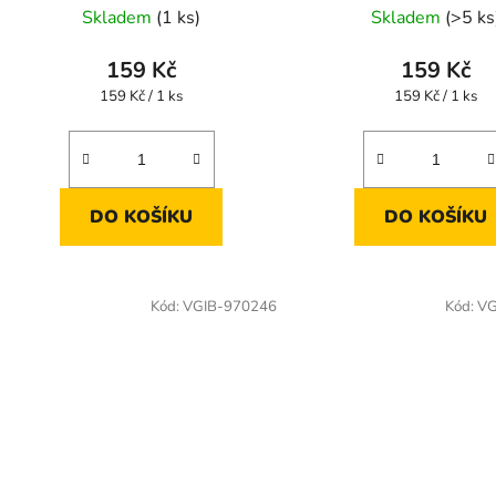
Skladem
(1 ks)
Skladem
(>5 ks
hodnocení
produktu
159 Kč
159 Kč
je
Měrná
Měrná
159 Kč / 1 ks
159 Kč / 1 ks
cena:
cena:
5,0
z
5
hvězdiček.
DO KOŠÍKU
DO KOŠÍKU
Kód:
VGIB-970246
Kód:
VG