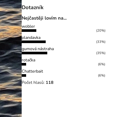
Dotazník
Nejčastěji lovím na...
wobler
(20%)
plandavka
(33%)
gumová nástraha
(35%)
rotačka
(6%)
Chatterbait
(6%)
Počet hlasů:
118