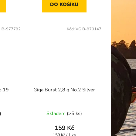
DO KOŠÍKU
IB-977792
Kód:
VGIB-970147
o.19
Giga Burst 2,8 g No.2 Silver
)
Skladem
(>5 ks)
159 Kč
Měrná
159 Kč / 1 ks