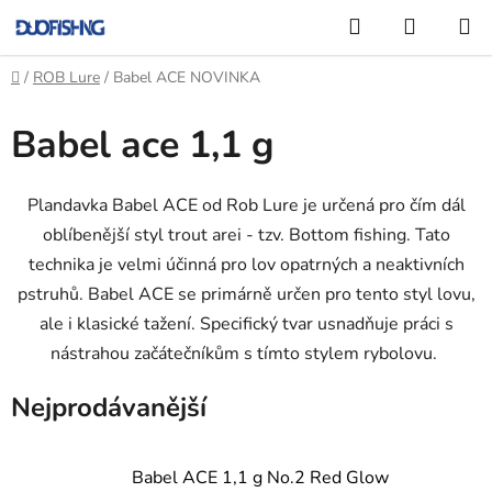
Přejít
Hledat
NÁKUP
na
KOŠÍK
obsah
Domů
/
ROB Lure
/
Babel ACE NOVINKA
Babel ace 1,1 g
Plandavka Babel ACE od Rob Lure je určená pro čím dál
oblíbenější styl trout arei - tzv. Bottom fishing. Tato
technika je velmi účinná pro lov opatrných a neaktivních
pstruhů. Babel ACE se primárně určen pro tento styl lovu,
ale i klasické tažení. Specifický tvar usnadňuje práci s
nástrahou začátečníkům s tímto stylem rybolovu.
Nejprodávanější
Babel ACE 1,1 g No.2 Red Glow