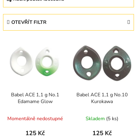
a
z
e
OTEVŘÍT FILTR
n
í
V
p
ý
r
p
o
i
d
s
u
p
k
r
t
Babel ACE 1,1 g No.1
Babel ACE 1,1 g No.10
o
ů
Edamame Glow
Kurokawa
d
u
Momentálně nedostupné
Skladem
(5 ks)
k
t
125 Kč
125 Kč
ů