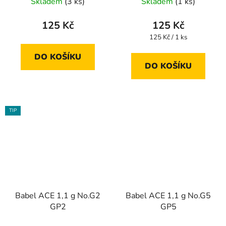
Skladem
(3 ks)
Skladem
(1 ks)
125 Kč
125 Kč
Měrná
125 Kč / 1 ks
cena:
DO KOŠÍKU
DO KOŠÍKU
TIP
Babel ACE 1,1 g No.G2
Babel ACE 1,1 g No.G5
GP2
GP5