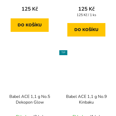
125 Kč
125 Kč
Měrná
125 Kč / 1 ks
cena:
DO KOŠÍKU
DO KOŠÍKU
TIP
Babel ACE 1,1 g No.5
Babel ACE 1,1 g No.9
Dekopon Glow
Kinbaku