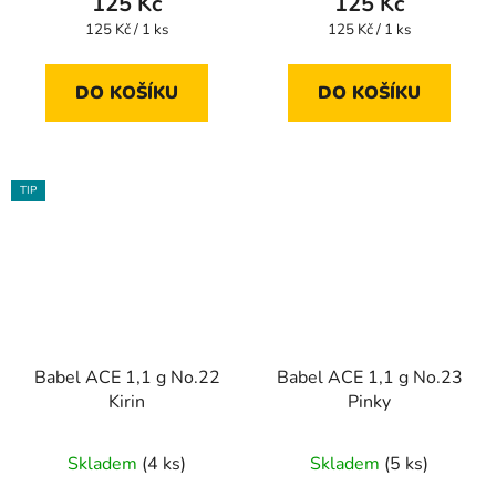
125 Kč
125 Kč
Měrná
Měrná
125 Kč / 1 ks
125 Kč / 1 ks
cena:
cena:
DO KOŠÍKU
DO KOŠÍKU
TIP
Babel ACE 1,1 g No.22
Babel ACE 1,1 g No.23
Kirin
Pinky
Skladem
(4 ks)
Skladem
(5 ks)