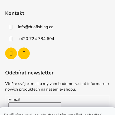
v
k
Kontakt
y
v
ý
info
@
duofishing.cz
p
i
+420 724 784 604
s
u
Odebírat newsletter
Vložte svůj e-mail a my vám budeme zasílat informace o
nových produktech na našem e-shopu.
E-mail
Vložením e-mailu souhlasíte s
podmínkami ochrany