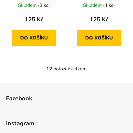
Skladem
(3 ks)
Skladem
(4 ks)
125 Kč
125 Kč
DO KOŠÍKU
DO KOŠÍKU
12
položek celkem
O
v
l
Z
á
á
d
Facebook
p
a
a
c
t
í
Instagram
p
í
r