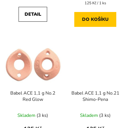
Měrná
125 Kč / 1 ks
cena:
DETAIL
DO KOŠÍKU
Babel ACE 1,1 g No.2
Babel ACE 1,1 g No.21
Red Glow
Shimo-Pena
Skladem
(3 ks)
Skladem
(3 ks)