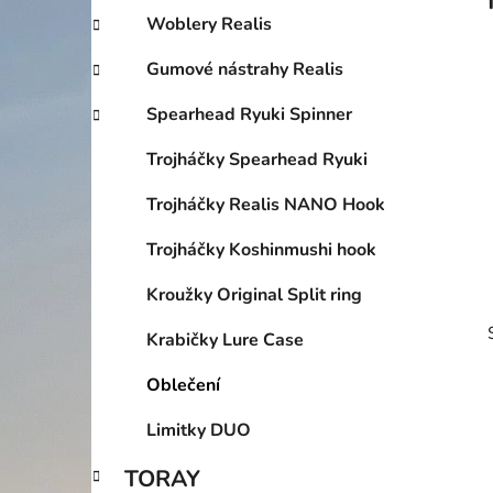
p
Woblery Realis
a
Gumové nástrahy Realis
n
e
Spearhead Ryuki Spinner
l
Trojháčky Spearhead Ryuki
Trojháčky Realis NANO Hook
Trojháčky Koshinmushi hook
Kroužky Original Split ring
Krabičky Lure Case
Oblečení
Limitky DUO
TORAY