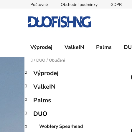
Přejít
Poštovné
Obchodní podmínky
GDPR
na
obsah
Výprodej
ValkeIN
Palms
DU
Domů
/
DUO
/
Oblečení
P
K
Přeskočit
Výprodej
a
kategorie
o
t
s
ValkeIN
e
t
g
r
Palms
o
a
r
DUO
i
n
e
n
Woblery Spearhead
í