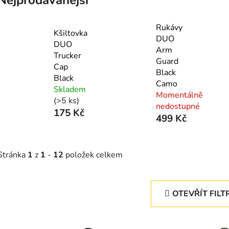
Rukávy
Kšiltovka
DUO
DUO
Arm
Trucker
Guard
Cap
Black
Black
Camo
Skladem
Momentálně
(>5 ks)
nedostupné
175 Kč
499 Kč
Stránka
1
z
1
-
12
položek celkem
OTEVŘÍT FILT
V