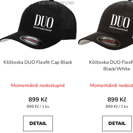
ý
Kód:
DFMC-071707
Kód:
DF
p
s
p
r
o
d
Kšiltovka DUO Flexfit Cap Black
Kšiltovka DUO Flexf
u
Black/White
k
t
Momentálně nedostupné
Momentálně nedos
ů
899 Kč
899 Kč
Měrná
Měrná
899 Kč / 1 ks
899 Kč / 1 ks
cena:
cena:
DETAIL
DETAIL