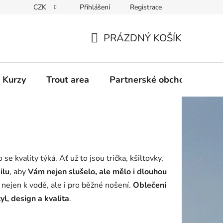
CZK
Přihlášení
Registrace
PRÁZDNÝ KOŠÍK
NÁKUPNÍ
KOŠÍK
 Kurzy
Trout area
Partnerské obchody
e kvality týká. Ať už to jsou trička, kšiltovky,
ilu
, aby
Vám nejen slušelo, ale mělo i dlouhou
 nejen k vodě, ale i pro běžné nošení.
Oblečení
yl, design a kvalita
.