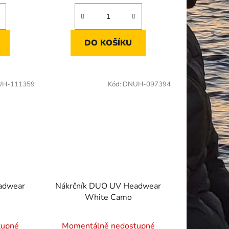
DO KOŠÍKU
H-111359
Kód:
DNUH-097394
adwear
Nákrčník DUO UV Headwear
White Camo
tupné
Momentálně nedostupné