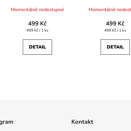
Momentálně nedostupné
Momentálně nedos
499 Kč
499 Kč
Měrná
Měrná
499 Kč / 1 ks
499 Kč / 1 ks
cena:
cena:
DETAIL
DETAIL
O
v
l
á
d
agram
Kontakt
a