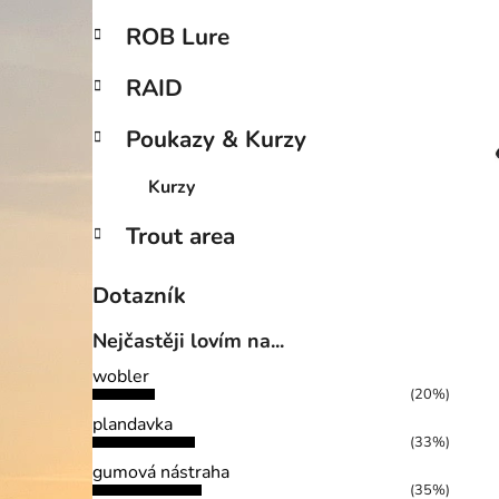
ROB Lure
i
RAID
Poukazy & Kurzy
Kurzy
Trout area
Dotazník
Nejčastěji lovím na...
wobler
(20%)
plandavka
(33%)
gumová nástraha
(35%)