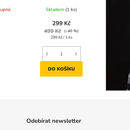
tupné
Skladem
(1 ks)
299 Kč
499 Kč
(–40 %)
Měrná
299 Kč / 1 ks
cena:
DO KOŠÍKU
Odebírat newsletter