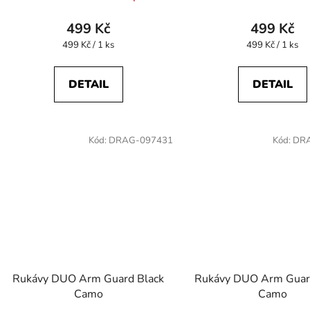
499 Kč
499 Kč
Měrná
Měrná
499 Kč / 1 ks
499 Kč / 1 ks
cena:
cena:
DETAIL
DETAIL
Kód:
DRAG-097431
Kód:
DR
Rukávy DUO Arm Guard Black
Rukávy DUO Arm Guar
Camo
Camo