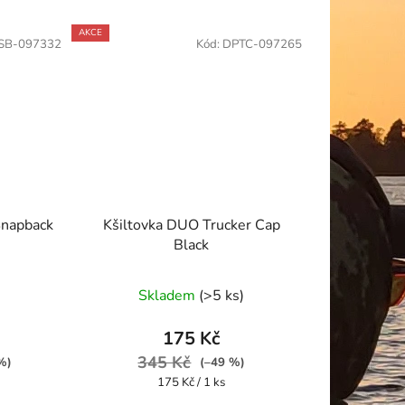
AKCE
SB-097332
Kód:
DPTC-097265
Snapback
Kšiltovka DUO Trucker Cap
Black
Skladem
(>5 ks)
175 Kč
345 Kč
%)
(–49 %)
Měrná
175 Kč / 1 ks
cena: