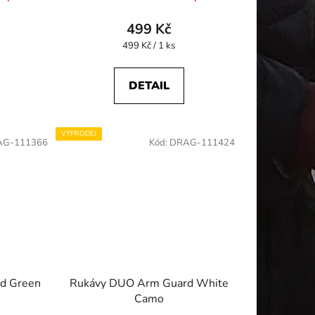
499 Kč
Měrná
499 Kč / 1 ks
cena:
DETAIL
VÝPRODEJ
AG-111366
Kód:
DRAG-111424
d Green
Rukávy DUO Arm Guard White
Camo