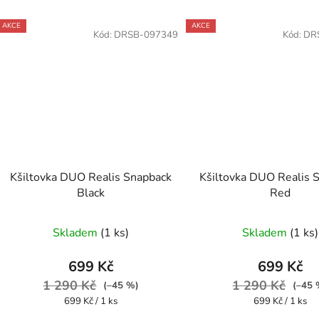
AKCE
AKCE
Kód:
DRSB-097349
Kód:
DR
Kšiltovka DUO Realis Snapback
Kšiltovka DUO Realis 
Black
Red
Skladem
(1 ks)
Skladem
(1 ks)
699 Kč
699 Kč
1 290 Kč
1 290 Kč
(–45 %)
(–45 
Měrná
Měrná
699 Kč / 1 ks
699 Kč / 1 ks
cena:
cena: