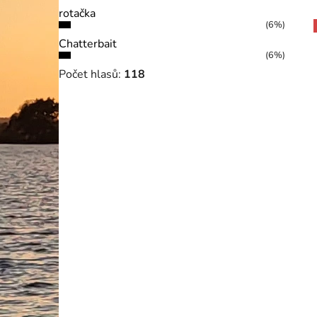
rotačka
(6%)
Chatterbait
(6%)
Počet hlasů:
118