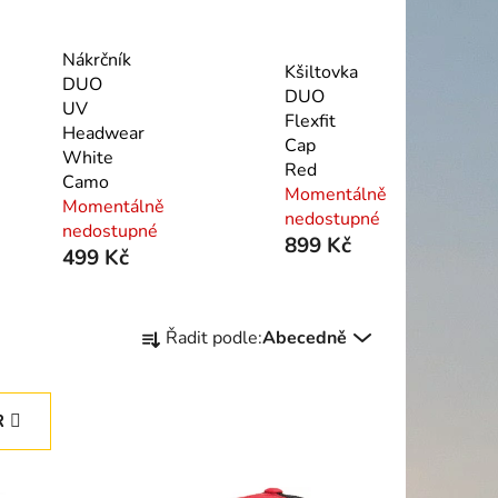
Nákrčník
Kšiltovka
DUO
DUO
UV
Flexfit
Headwear
Cap
White
Red
Camo
Momentálně
Momentálně
nedostupné
nedostupné
899 Kč
499 Kč
Ř
Řadit podle:
Abecedně
a
z
e
R
n
í
p