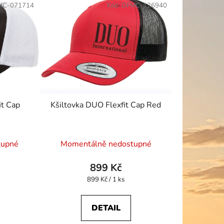
MC-071714
Kód:
DFMC-126940
r
o
d
u
k
t
ů
it Cap
Kšiltovka DUO Flexfit Cap Red
tupné
Momentálně nedostupné
899 Kč
Měrná
899 Kč / 1 ks
cena:
DETAIL