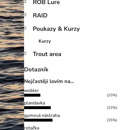
ROB Lure
RAID
Poukazy & Kurzy
Kurzy
Trout area
Dotazník
Nejčastěji lovím na...
wobler
(20%)
plandavka
(33%)
gumová nástraha
(35%)
rotačka