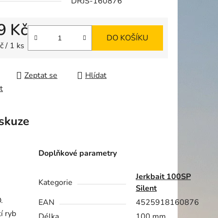
DRJS-160876
9 Kč
DO KOŠÍKU
ek.
 cena:
 / 1 ks
Zeptat se
Hlídat
t
skuze
Doplňkové parametry
Jerkbait 100SP
Kategorie
Silent
.
EAN
4525918160876
í ryb
Délka
100 mm