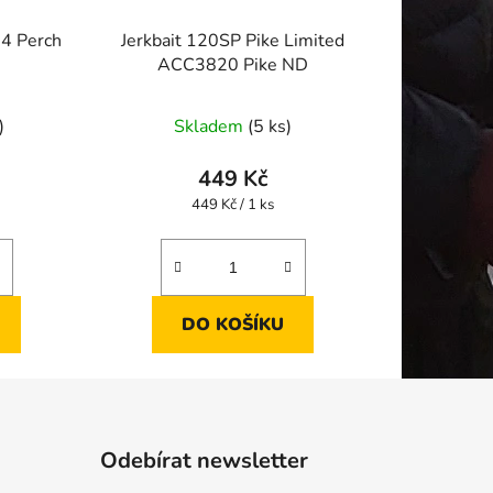
4 Perch
Jerkbait 120SP Pike Limited
ACC3820 Pike ND
)
Skladem
(5 ks)
449 Kč
Měrná
449 Kč / 1 ks
cena:
DO KOŠÍKU
Odebírat newsletter