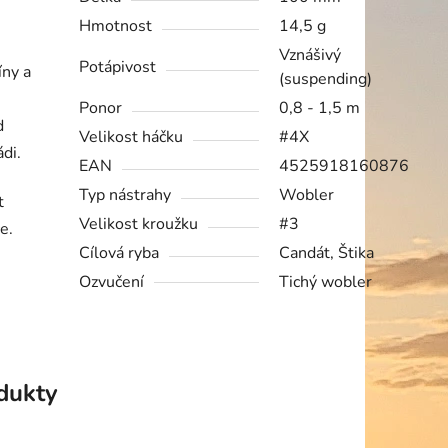
Hmotnost
14,5 g
Vznášivý
Potápivost
íny a
(suspending)
Ponor
0,8 - 1,5 m
d
Velikost háčku
#4X
ádi.
EAN
4525918160876
Typ nástrahy
Wobler
t
Velikost kroužku
#3
e.
Cílová ryba
Candát, Štika
Ozvučení
Tichý wobler
odukty