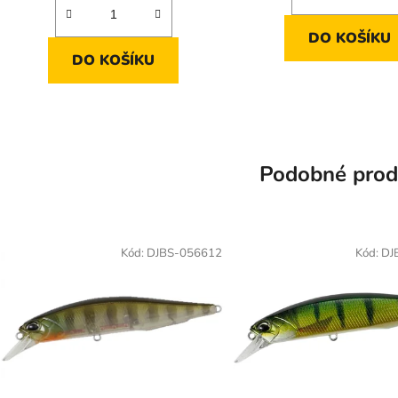
DO KOŠÍKU
DO KOŠÍKU
Podobné prod
Kód:
DJBS-056612
Kód:
DJ