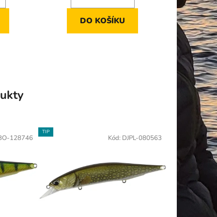
DO KOŠÍKU
ukty
TIP
BO-128746
Kód:
DJPL-080563