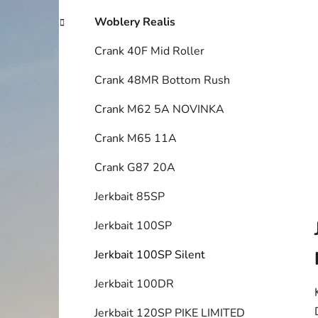
í
p
Woblery Realis
a
Crank 40F Mid Roller
n
e
Crank 48MR Bottom Rush
l
Crank M62 5A NOVINKA
Crank M65 11A
Crank G87 20A
Jerkbait 85SP
Jerkbait 100SP
Jerkbait 100SP Silent
Jerkbait 100DR
Jerkbait 120SP PIKE LIMITED