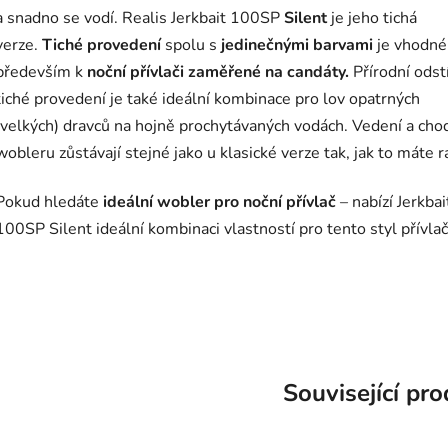
a snadno se vodí.
Realis Jerkbait 100SP
Silent
je jeho tichá
verze.
Tiché provedení
spolu s
jedinečnými barvami
je vhodné
především k
noční přívlači zaměřené na candáty.
Přírodní odst
tiché provedení je také ideální kombinace pro lov opatrných
(velkých) dravců na hojně prochytávaných vodách. Vedení a cho
wobleru zůstávají stejné jako u klasické verze tak, jak to máte r
Pokud hledáte
ideální wobler pro noční přívlač
– nabízí Jerkbai
100SP Silent ideální kombinaci vlastností pro tento styl přívlač
Související pr