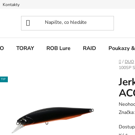
Kontakty
O
TORAY
ROB Lure
RAID
Poukazy &
Domů
/
DUO
100SP S
Jer
TIP
ACC
Průměr
Neoho
hodnoc
Značka
produk
Dostup
je