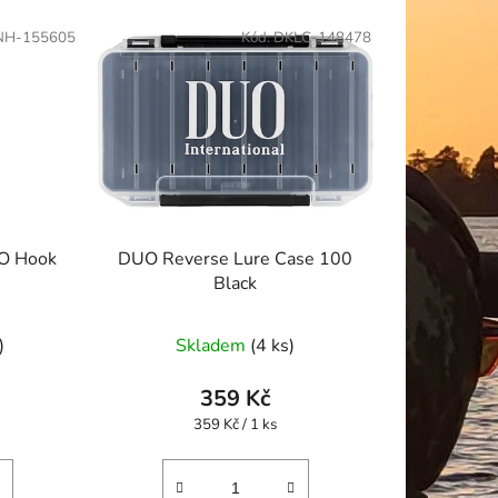
NH-155605
Kód:
DKLC-148478
NO Hook
DUO Reverse Lure Case 100
Black
)
Skladem
(4 ks)
359 Kč
Měrná
359 Kč / 1 ks
cena: