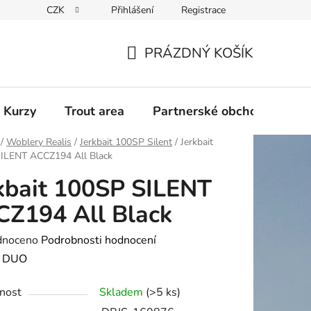
CZK
Přihlášení
Registrace
PRÁZDNÝ KOŠÍK
NÁKUPNÍ
KOŠÍK
 Kurzy
Trout area
Partnerské obchody
/
Woblery Realis
/
Jerkbait 100SP Silent
/
Jerkbait
ILENT ACCZ194 All Black
kbait 100SP SILENT
Z194 All Black
né
dnoceno
Podrobnosti hodnocení
ení
:
DUO
tu
nost
Skladem
(>5 ks)