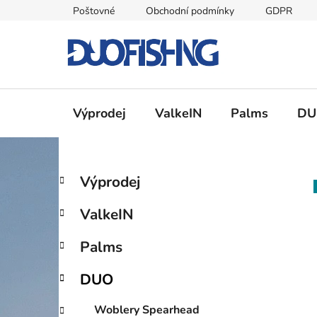
Přejít
Poštovné
Obchodní podmínky
GDPR
na
obsah
Výprodej
ValkeIN
Palms
DU
P
K
Přeskočit
Výprodej
a
kategorie
o
t
s
ValkeIN
e
t
g
r
Palms
o
a
r
DUO
i
n
e
n
Woblery Spearhead