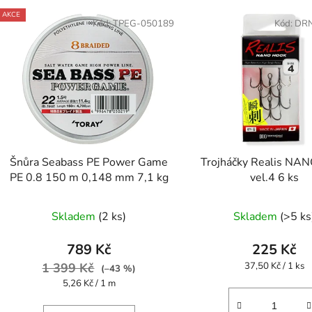
AKCE
Kód:
TPEG-050189
Kód:
DR
Šnůra Seabass PE Power Game
Trojháčky Realis NA
PE 0.8 150 m 0,148 mm 7,1 kg
vel.4 6 ks
Skladem
(2 ks)
Skladem
(>5 ks
789 Kč
225 Kč
Měrná
1 399 Kč
37,50 Kč / 1 ks
(–43 %)
cena:
Měrná
5,26 Kč / 1 m
cena: