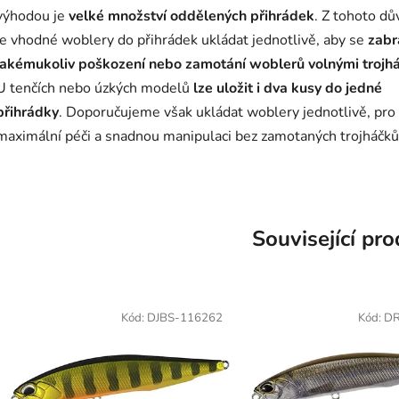
výhodou je
velké množství oddělených přihrádek
. Z tohoto d
je vhodné woblery do přihrádek ukládat jednotlivě, aby se
zabr
jakémukoliv poškození nebo zamotání woblerů volnými trojh
U tenčích nebo úzkých modelů
lze uložit i dva kusy do jedné
přihrádky
. Doporučujeme však ukládat woblery jednotlivě, pro
maximální péči a snadnou manipulaci bez zamotaných trojháčků
Související pr
Kód:
DJBS-116262
Kód:
DR