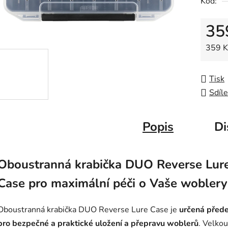
Kód:
0,0
z
35
5
hvězdič
Měrná
359 Kč
Tisk
Sdíle
Popis
Di
Oboustranná krabička DUO Reverse Lur
Case pro maximální péči o Vaše woblery
Oboustranná krabička DUO Reverse Lure Case je
určená před
pro bezpečné a praktické uložení a přepravu woblerů
. Velkou