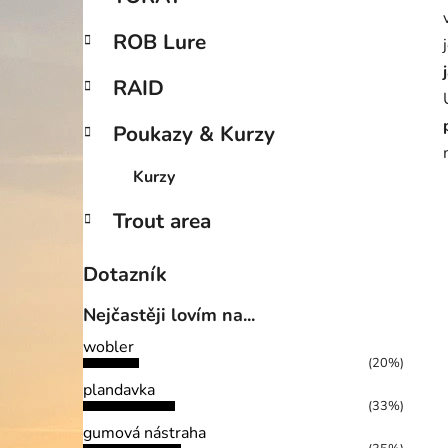
ROB Lure
RAID
Poukazy & Kurzy
Kurzy
Trout area
Dotazník
Nejčastěji lovím na...
wobler
(20%)
plandavka
(33%)
gumová nástraha