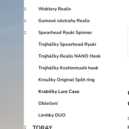
í
p
Woblery Realis
a
Gumové nástrahy Realis
n
e
Spearhead Ryuki Spinner
l
Trojháčky Spearhead Ryuki
Trojháčky Realis NANO Hook
Trojháčky Koshinmushi hook
Kroužky Original Split ring
Krabičky Lure Case
Oblečení
Limitky DUO
TORAY