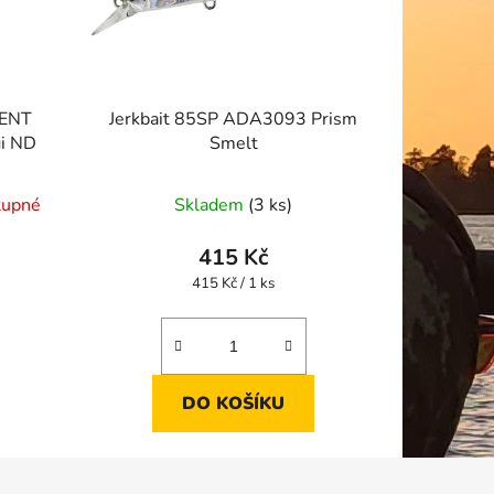
LENT
Jerkbait 85SP ADA3093 Prism
i ND
Smelt
tupné
Skladem
(3 ks)
415 Kč
Měrná
415 Kč / 1 ks
cena:
DO KOŠÍKU