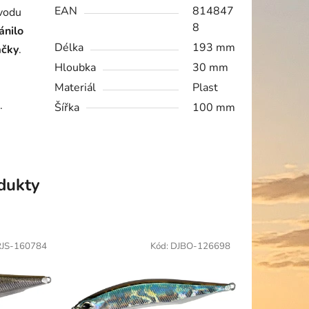
EAN
814847
ůvodu
8
ánilo
Délka
193 mm
áčky
.
Hloubka
30 mm
Materiál
Plast
.
Šířka
100 mm
odukty
JS-160784
Kód:
DJBO-126698