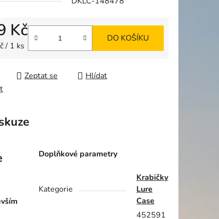
DKLC-148478
9 Kč
DO KOŠÍKU
ek.
 cena:
 / 1 ks
Zeptat se
Hlídat
t
skuze
Doplňkové parametry
e
Krabičky
Kategorie
Lure
Case
evším
452591