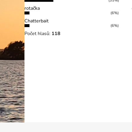
(35%)
rotačka
(6%)
Chatterbait
(6%)
Počet hlasů:
118