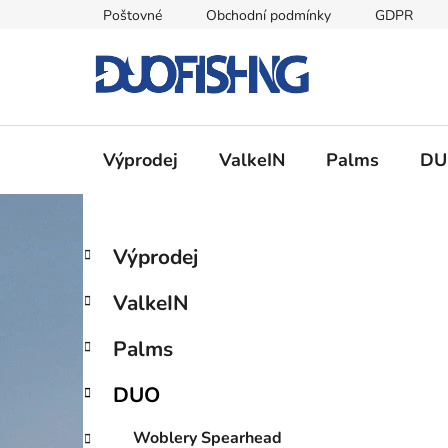
Přejít
Poštovné
Obchodní podmínky
GDPR
na
obsah
Výprodej
ValkeIN
Palms
DU
P
K
Přeskočit
Výprodej
a
kategorie
o
t
s
ValkeIN
e
t
g
r
Palms
o
a
r
DUO
i
n
e
n
Woblery Spearhead