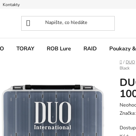
Kontakty
O
TORAY
ROB Lure
RAID
Poukazy &
Domů
/
DUO
Black
DUO
100
Průměr
Neoho
hodnoc
Značka
produk
Dostup
je