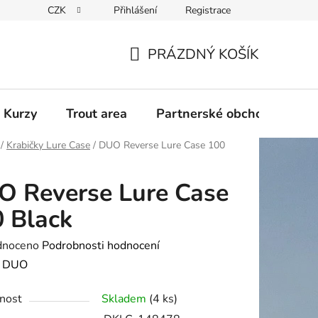
CZK
Přihlášení
Registrace
PRÁZDNÝ KOŠÍK
NÁKUPNÍ
KOŠÍK
 Kurzy
Trout area
Partnerské obchody
/
Krabičky Lure Case
/
DUO Reverse Lure Case 100
 Reverse Lure Case
 Black
né
dnoceno
Podrobnosti hodnocení
ení
:
DUO
tu
nost
Skladem
(4 ks)