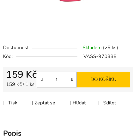
Dostupnost
Skladem
(>5 ks)
Kód:
VASS-970338
159 Kč
DO KOŠÍKU
Měrná cena:
159 Kč / 1 ks
Tisk
Zeptat se
Hlídat
Sdílet
Popis