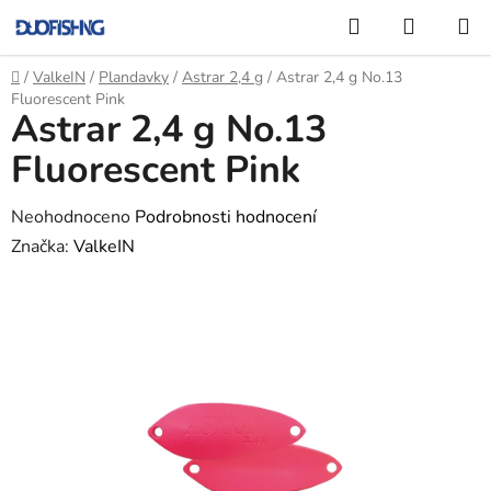
Přejít
Hledat
NÁKUP
na
KOŠÍK
obsah
Domů
/
ValkeIN
/
Plandavky
/
Astrar 2,4 g
/
Astrar 2,4 g No.13
Fluorescent Pink
Astrar 2,4 g No.13
Fluorescent Pink
Průměrné
Neohodnoceno
Podrobnosti hodnocení
hodnocení
Značka:
ValkeIN
produktu
je
0,0
z
5
hvězdiček.