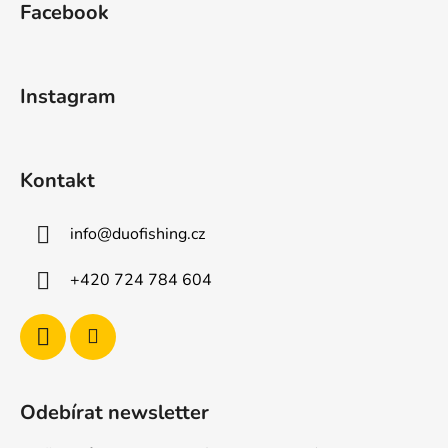
Facebook
p
a
t
Instagram
í
Kontakt
info
@
duofishing.cz
+420 724 784 604
Odebírat newsletter