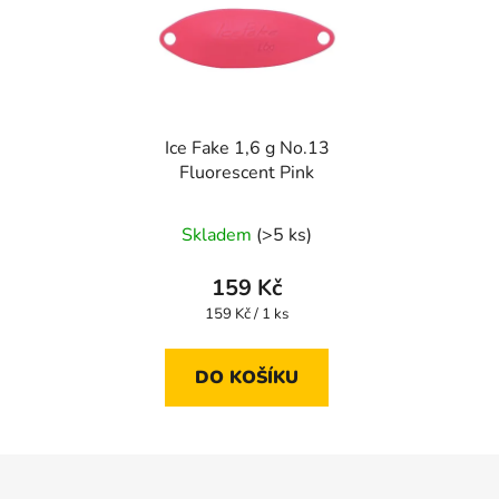
Ice Fake 1,6 g No.13
Fluorescent Pink
Skladem
(>5 ks)
159 Kč
Měrná
159 Kč / 1 ks
cena:
DO KOŠÍKU
Z
á