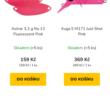
Astrar 3,2 g No.13
Kuga S M171 Just Shot
Fluorescent Pink
Pink
Skladem
(>5 ks)
Skladem
(>5 ks)
159 Kč
369 Kč
Měrná
Měrná
159 Kč / 1 ks
369 Kč / 1 ks
cena:
cena:
DO KOŠÍKU
DO KOŠÍKU