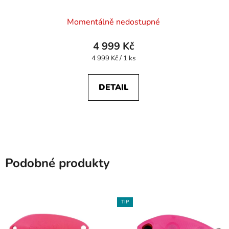
Momentálně nedostupné
4 999 Kč
Měrná
4 999 Kč / 1 ks
cena:
DETAIL
Podobné produkty
TIP