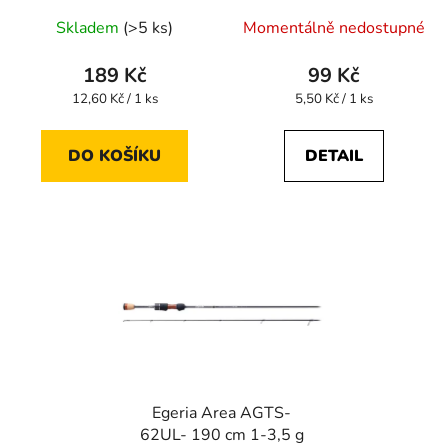
Skladem
(>5 ks)
Momentálně nedostupné
189 Kč
99 Kč
Měrná
Měrná
12,60 Kč / 1 ks
5,50 Kč / 1 ks
cena:
cena:
DO KOŠÍKU
DETAIL
Egeria Area AGTS-
62UL- 190 cm 1-3,5 g