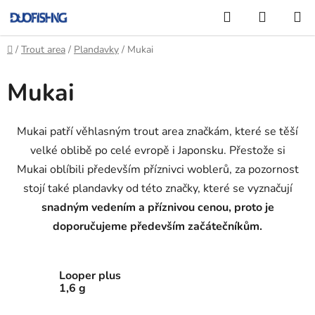
Přejít
Hledat
NÁKUP
na
KOŠÍK
obsah
Domů
/
Trout area
/
Plandavky
/
Mukai
Mukai
Mukai patří věhlasným trout area značkám, které se těší
velké oblibě po celé evropě i Japonsku. Přestože si
Mukai
oblíbili především příznivci woblerů, za pozornost
stojí také plandavky od této značky, které se vyznačují
snadným vedením a příznivou cenou, proto je
doporučujeme především začátečníkům.
Looper plus
1,6 g