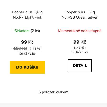
Looper plus 1,6 g
Looper plus 1,6 g
No.R7 LIght Pink
No.RS3 Ocean Silver
Skladem
(2 ks)
Momentálně nedostupné
99 Kč
99 Kč
169 Kč
(–41 %)
(–41 %)
Měrná
99 Kč / 1 ks
Měrná
99 Kč / 1 ks
cena:
cena:
DETAIL
DO KOŠÍKU
6
položek celkem
O
v
l
Z