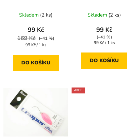
d
u
Skladem
(2 ks)
Skladem
(2 ks)
k
t
99 Kč
99 Kč
ů
169 Kč
(–41 %)
(–41 %)
Měrná
99 Kč / 1 ks
Měrná
99 Kč / 1 ks
cena:
cena:
DO KOŠÍKU
DO KOŠÍKU
AKCE