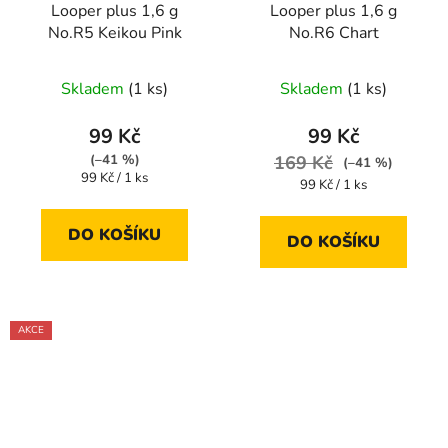
Looper plus 1,6 g
Looper plus 1,6 g
No.R5 Keikou Pink
No.R6 Chart
Skladem
(1 ks)
Skladem
(1 ks)
99 Kč
99 Kč
(–41 %)
169 Kč
(–41 %)
Měrná
99 Kč / 1 ks
Měrná
99 Kč / 1 ks
cena:
cena:
DO KOŠÍKU
DO KOŠÍKU
AKCE