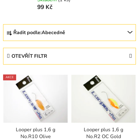
99 Kč
Ř
Řadit podle:
Abecedně
a
z
e
OTEVŘÍT FILTR
n
í
V
p
AKCE
ý
r
p
o
i
d
s
u
p
k
r
t
Looper plus 1,6 g
Looper plus 1,6 g
o
ů
No.R10 Olive
No.R2 OC Gold