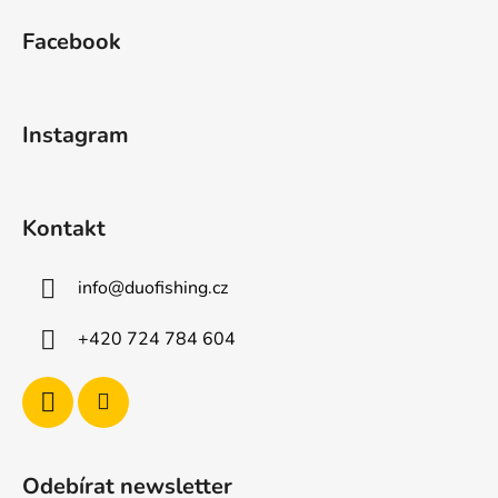
á
á
d
Facebook
p
a
a
c
t
í
Instagram
p
í
r
v
k
Kontakt
y
v
ý
info
@
duofishing.cz
p
i
+420 724 784 604
s
u
Odebírat newsletter