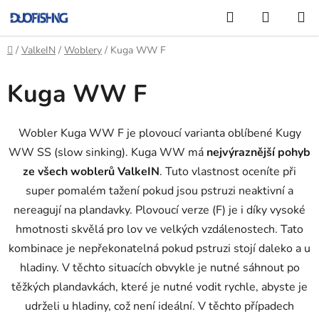
Přejít
Hledat
NÁKUP
na
KOŠÍK
obsah
Domů
/
ValkeIN
/
Woblery
/
Kuga WW F
Kuga WW F
Wobler Kuga WW F je plovoucí varianta oblíbené Kugy
WW SS (slow sinking). Kuga WW má
nejvýraznější pohyb
ze všech woblerů ValkeIN
. Tuto vlastnost oceníte při
super pomalém tažení pokud jsou pstruzi neaktivní a
nereagují na plandavky. Plovoucí verze (F) je i díky vysoké
hmotnosti skvělá pro lov ve velkých vzdálenostech. Tato
kombinace je nepřekonatelná pokud pstruzi stojí daleko a u
hladiny. V těchto situacích obvykle je nutné sáhnout po
těžkých plandavkách, které je nutné vodit rychle, abyste je
udrželi u hladiny, což není ideální. V těchto případech