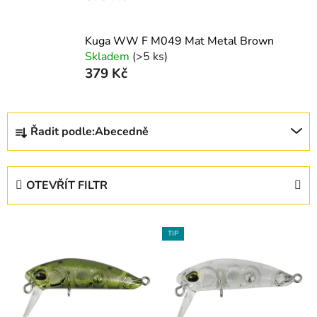
Kuga WW F M049 Mat Metal Brown
Skladem
(>5 ks)
379 Kč
Ř
Řadit podle:
Abecedně
a
z
e
OTEVŘÍT FILTR
n
í
V
p
TIP
ý
r
p
o
i
d
s
u