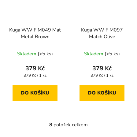
Kuga WW F M049 Mat
Kuga WW F M097
Metal Brown
Match Olive
Skladem
(>5 ks)
Skladem
(>5 ks)
379 Kč
379 Kč
Měrná
Měrná
379 Kč / 1 ks
379 Kč / 1 ks
cena:
cena:
DO KOŠÍKU
DO KOŠÍKU
8
položek celkem
O
v