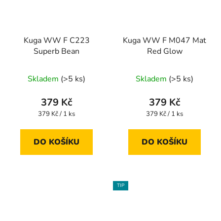
Kuga WW F C223
Kuga WW F M047 Mat
Superb Bean
Red Glow
Skladem
(>5 ks)
Skladem
(>5 ks)
379 Kč
379 Kč
Měrná
Měrná
379 Kč / 1 ks
379 Kč / 1 ks
cena:
cena:
DO KOŠÍKU
DO KOŠÍKU
TIP