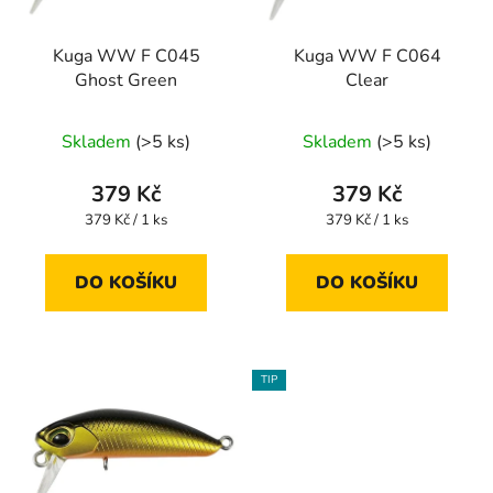
p
k
r
t
Kuga WW F C045
Kuga WW F C064
o
ů
Ghost Green
Clear
d
u
Skladem
(>5 ks)
Skladem
(>5 ks)
k
t
379 Kč
379 Kč
ů
Měrná
Měrná
379 Kč / 1 ks
379 Kč / 1 ks
cena:
cena:
DO KOŠÍKU
DO KOŠÍKU
TIP