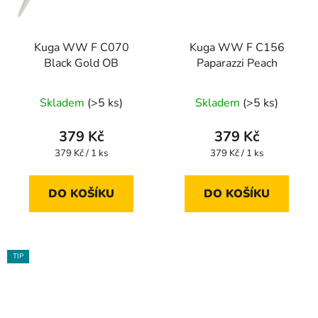
Kuga WW F C070
Kuga WW F C156
Black Gold OB
Paparazzi Peach
Skladem
(>5 ks)
Skladem
(>5 ks)
379 Kč
379 Kč
Měrná
Měrná
379 Kč / 1 ks
379 Kč / 1 ks
cena:
cena:
DO KOŠÍKU
DO KOŠÍKU
TIP