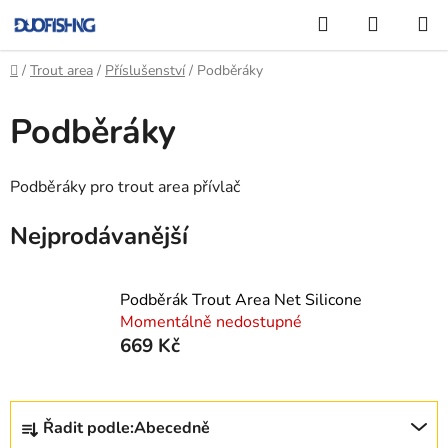
Přejít
Hledat
NÁKUP
na
KOŠÍK
obsah
Domů
/
Trout area
/
Příslušenství
/
Podběráky
Podběráky
Podběráky pro trout area přívlač
Nejprodávanější
Podběrák Trout Area Net Silicone
Momentálně nedostupné
669 Kč
Ř
Řadit podle:
Abecedně
a