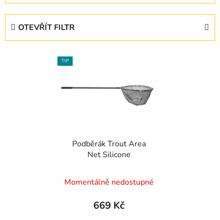
z
e
OTEVŘÍT FILTR
n
í
V
p
TIP
ý
r
p
o
i
d
s
u
p
k
r
t
Podběrák Trout Area
o
ů
Net Silicone
d
u
Momentálně nedostupné
k
t
669 Kč
ů