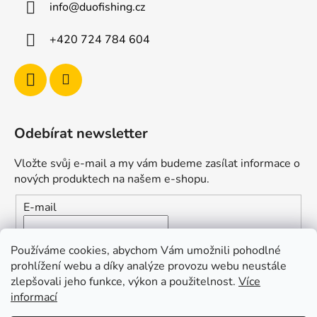
ý
info
@
duofishing.cz
p
i
+420 724 784 604
s
u
Odebírat newsletter
Vložte svůj e-mail a my vám budeme zasílat informace o
nových produktech na našem e-shopu.
E-mail
Vložením e-mailu souhlasíte s
podmínkami ochrany
Používáme cookies, abychom Vám umožnili pohodlné
osobních údajů
prohlížení webu a díky analýze provozu webu neustále
zlepšovali jeho funkce, výkon a použitelnost.
Více
PŘIHLÁSIT SE
informací