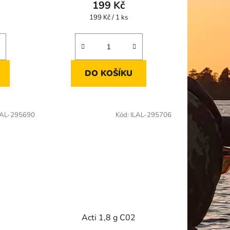
199 Kč
Měrná
199 Kč / 1 ks
cena:
DO KOŠÍKU
LAL-295690
Kód:
ILAL-295706
Acti 1,8 g C02