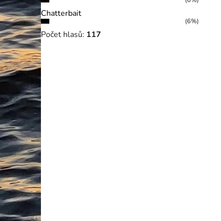
(6%)
Chatterbait
(6%)
Počet hlasů:
117