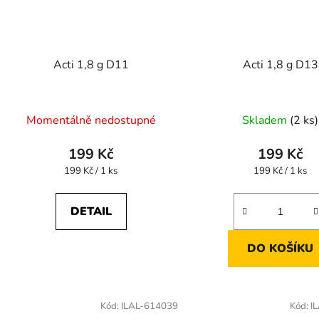
Acti 1,8 g D11
Acti 1,8 g D13
Momentálně nedostupné
Skladem
(2 ks)
199 Kč
199 Kč
Měrná
Měrná
199 Kč / 1 ks
199 Kč / 1 ks
cena:
cena:
DETAIL
DO KOŠÍKU
Kód:
ILAL-614039
Kód:
I