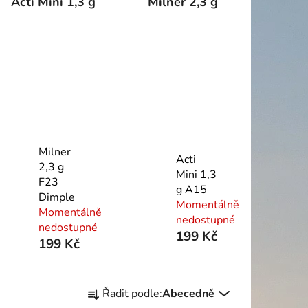
Acti Mini 1,3 g
Milner 2,3 g
Milner
Acti
2,3 g
Mini 1,3
F23
g A15
Dimple
Momentálně
Momentálně
nedostupné
nedostupné
199 Kč
199 Kč
Ř
Řadit podle:
Abecedně
a