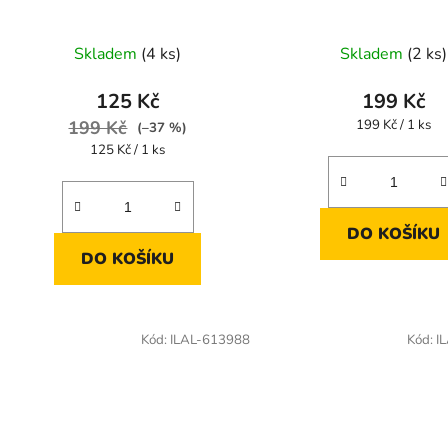
Skladem
(4 ks)
Skladem
(2 ks)
125 Kč
199 Kč
Měrná
199 Kč
199 Kč / 1 ks
(–37 %)
cena:
Měrná
125 Kč / 1 ks
cena:
DO KOŠÍKU
DO KOŠÍKU
Kód:
ILAL-613988
Kód:
I