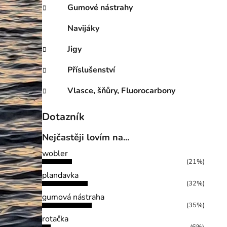
Gumové nástrahy
Navijáky
Jigy
Příslušenství
Vlasce, šňůry, Fluorocarbony
Dotazník
Nejčastěji lovím na...
wobler
(21%)
plandavka
(32%)
gumová nástraha
(35%)
rotačka