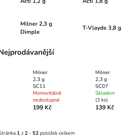
Acti 1,2 g
Acti 1,8 g
Milner 2,3 g
T-Vlayde 3,8 g
Dimple
Nejprodávanější
Milner
Milner
2,3 g
2,3 g
SC11
SC07
Momentálně
Skladem
nedostupné
(3 ks)
199 Kč
139 Kč
Stránka
1
z
2
-
52
položek celkem