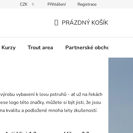
CZK
Přihlášení
Registrace
PRÁZDNÝ KOŠÍK
NÁKUPNÍ
KOŠÍK
 Kurzy
Trout area
Partnerské obchody
 výrobu vybavení k lovu pstruhů - ať už na řekách
e logo této značky, můžete si být jisti, že jsou
a kvalitu a podložené mnoha lety zkušeností.