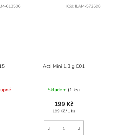
AM-613506
Kód:
ILAM-572698
A15
Acti Mini 1,3 g C01
tupné
Skladem
(1 ks)
199 Kč
Měrná
199 Kč / 1 ks
cena: