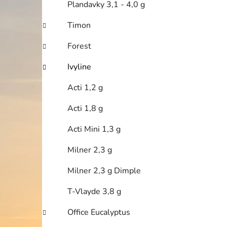
Plandavky 3,1 - 4,0 g
Timon
Forest
Ivyline
Acti 1,2 g
i
Acti 1,8 g
Acti Mini 1,3 g
Milner 2,3 g
Milner 2,3 g Dimple
T-Vlayde 3,8 g
Office Eucalyptus