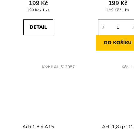
199 Kč
199 Kč
Měrná
Měrná
199 Kč / 1 ks
199 Kč / 1 ks
cena:
cena:
DETAIL
DO KOŠÍKU
Kód:
ILAL-613957
Kód:
I
Acti 1,8 g A15
Acti 1,8 g C01