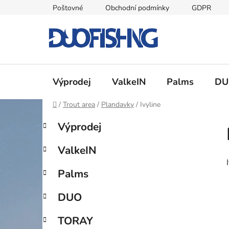
Přejít
Poštovné
Obchodní podmínky
GDPR
na
obsah
Výprodej
ValkeIN
Palms
DU
Domů
/
Trout area
/
Plandavky
/
Ivyline
P
K
Přeskočit
Výprodej
a
kategorie
o
t
s
ValkeIN
e
t
g
r
Palms
o
a
r
DUO
i
n
e
n
TORAY
í