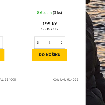
Skladem
(3 ks)
199 Kč
Měrná
199 Kč / 1 ks
cena:
DO KOŠÍKU
LAL-614008
Kód:
ILAL-614022