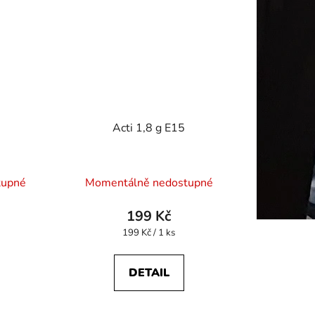
Acti 1,8 g E15
tupné
Momentálně nedostupné
199 Kč
Měrná
199 Kč / 1 ks
cena:
DETAIL