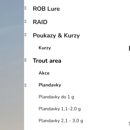
p
ROB Lure
a
n
RAID
e
Poukazy & Kurzy
l
Kurzy
Trout area
Akce
Plandavky
Plandavky do 1 g
Plandavky 1,1-2,0 g
Plandavky 2,1 - 3,0 g