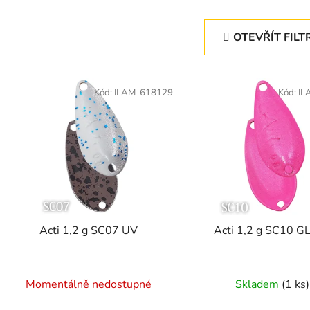
OTEVŘÍT FILT
V
ý
Kód:
ILAM-618129
Kód:
IL
p
s
p
r
o
d
Acti 1,2 g SC07 UV
Acti 1,2 g SC10 
u
k
t
Momentálně nedostupné
Skladem
(1 ks)
ů