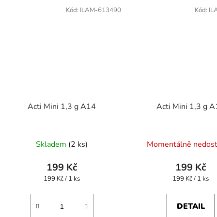
Kód:
ILAM-613490
Kód:
IL
Acti Mini 1,3 g A14
Acti Mini 1,3 g 
Skladem
(2 ks)
Momentálně nedos
199 Kč
199 Kč
Měrná
Měrná
199 Kč / 1 ks
199 Kč / 1 ks
cena:
cena:
DETAIL