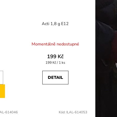
Acti 1,8 g E12
Momentálně nedostupné
199 Kč
Měrná
199 Kč / 1 ks
cena:
DETAIL
LAL-614046
Kód:
ILAL-614053