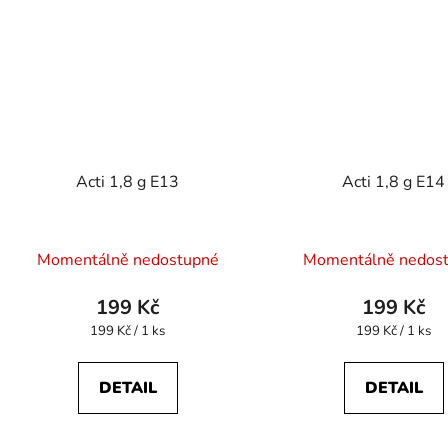
Acti 1,8 g E13
Acti 1,8 g E14
Momentálně nedostupné
Momentálně nedos
199 Kč
199 Kč
Měrná
Měrná
199 Kč / 1 ks
199 Kč / 1 ks
cena:
cena:
DETAIL
DETAIL