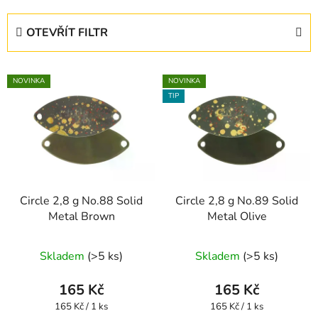
z
e
OTEVŘÍT FILTR
n
í
V
p
NOVINKA
NOVINKA
ý
r
TIP
p
o
i
d
s
u
p
k
r
t
Circle 2,8 g No.88 Solid
Circle 2,8 g No.89 Solid
o
ů
Metal Brown
Metal Olive
d
u
Skladem
(>5 ks)
Skladem
(>5 ks)
k
t
165 Kč
165 Kč
ů
Měrná
Měrná
165 Kč / 1 ks
165 Kč / 1 ks