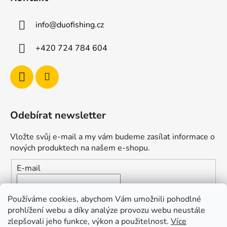
y
v
ý
info
@
duofishing.cz
p
i
+420 724 784 604
s
u
Odebírat newsletter
Vložte svůj e-mail a my vám budeme zasílat informace o
nových produktech na našem e-shopu.
E-mail
Vložením e-mailu souhlasíte s
podmínkami ochrany
Používáme cookies, abychom Vám umožnili pohodlné
osobních údajů
prohlížení webu a díky analýze provozu webu neustále
zlepšovali jeho funkce, výkon a použitelnost.
Více