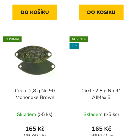
cena:
cena:
DO KOŠÍKU
DO KOŠÍKU
NOVINKA
NOVINKA
TIP
Circle 2,8 g No.90
Circle 2,8 g No.91
Mononoke Brown
AJMax 5
Skladem
(>5 ks)
Skladem
(>5 ks)
165 Kč
165 Kč
Měrná
Měrná
165 Kč / 1 ks
165 Kč / 1 ks