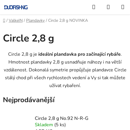
Přejít
Hledat
NÁKUP
na
KOŠÍK
obsah
Domů
/
ValkeIN
/
Plandavky
/
Circle 2,8 g NOVINKA
Circle 2,8 g
Circle 2,8 g je
ideální plandavka pro začínající rybáře
.
Hmotnost plandavky 2,8 g usnadňuje náhozy i na větší
vzdálenost. Dokonalá symetrie propůjčuje plandavce Circle
stálý chod při všech rychlostech vedení a Vy si tak můžete
užívat rybaření.
Nejprodávanější
Circle 2,8 g No.92 N-R-G
Skladem
(5 ks)