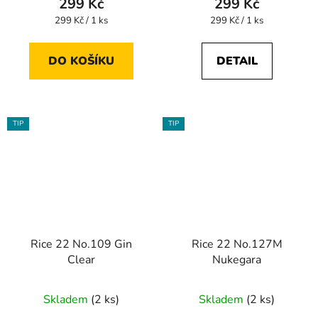
299 Kč
299 Kč
Měrná
Měrná
299 Kč / 1 ks
299 Kč / 1 ks
cena:
cena:
DO KOŠÍKU
DETAIL
TIP
TIP
Rice 22 No.109 Gin
Rice 22 No.127M
Clear
Nukegara
Skladem
(2 ks)
Skladem
(2 ks)