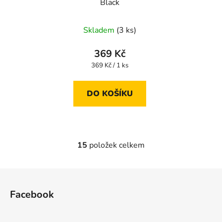
Black
Skladem
(3 ks)
369 Kč
Měrná
369 Kč / 1 ks
cena:
DO KOŠÍKU
15
položek celkem
O
v
l
Z
á
á
d
Facebook
p
a
a
c