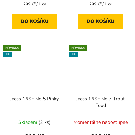
Měrná
Měrná
299 Kč / 1 ks
299 Kč / 1 ks
cena:
cena:
DO KOŠÍKU
DO KOŠÍKU
NOVINKA
NOVINKA
TIP
TIP
Jacco 16SF No.5 Pinky
Jacco 16SF No.7 Trout
Food
Skladem
(2 ks)
Momentálně nedostupné