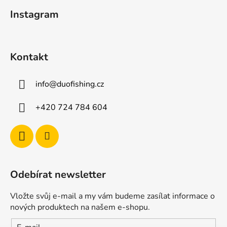
t
í
Instagram
p
í
r
v
k
Kontakt
y
v
ý
info
@
duofishing.cz
p
i
+420 724 784 604
s
u
Odebírat newsletter
Vložte svůj e-mail a my vám budeme zasílat informace o
nových produktech na našem e-shopu.