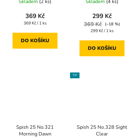
Skladem
(2 ks)
Skladem
(4 ks)
369 Kč
299 Kč
Měrná
369 Kč / 1 ks
369 Kč
(–18 %)
cena:
Měrná
299 Kč / 1 ks
cena:
DO KOŠÍKU
DO KOŠÍKU
TIP
Spish 25 No.321
Spish 25 No.328 Sight
Morning Dawn
Clear