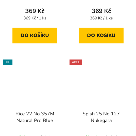
369 Kč
369 Kč
Měrná
Měrná
369 Kč / 1 ks
369 Kč / 1 ks
cena:
cena:
DO KOŠÍKU
DO KOŠÍKU
TIP
AKCE
Rice 22 No.357M
Spish 25 No.127
Natural Pro Blue
Nukegara