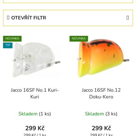
z
e
OTEVŘÍT FILTR
n
í
V
p
NOVINKA
NOVINKA
ý
r
TIP
p
o
i
d
s
u
p
k
r
t
Jacco 16SF No.1 Kuri-
Jacco 16SF No.12
o
ů
Kuri
Doku-Kero
d
u
Skladem
(1 ks)
Skladem
(3 ks)
k
t
299 Kč
299 Kč
ů
Měrná
Měrná
299 Kč / 1 ks
299 Kč / 1 ks