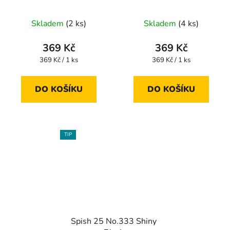
Skladem
(2 ks)
Skladem
(4 ks)
369 Kč
369 Kč
Měrná
Měrná
369 Kč / 1 ks
369 Kč / 1 ks
cena:
cena:
DO KOŠÍKU
DO KOŠÍKU
TIP
Spish 25 No.333 Shiny