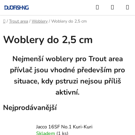
Přejít
Hledat
NÁKUP
na
KOŠÍK
obsah
Domů
/
Trout area
/
Woblery
/
Woblery do 2,5 cm
Woblery do 2,5 cm
Nejmenší woblery pro Trout area
přívlač jsou vhodné především pro
situace, kdy pstruzi nejsou příliš
aktivní.
Nejprodávanější
Jacco 16SF No.1 Kuri-Kuri
Skladem
(1 ks)