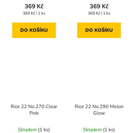
369 Kč
369 Kč
Měrná
Měrná
369 Kč / 1 ks
369 Kč / 1 ks
cena:
cena:
DO KOŠÍKU
DO KOŠÍKU
Rice 22 No.270 Clear
Rice 22 No.290 Melon
Pink
Glow
Skladem
(1 ks)
Skladem
(1 ks)