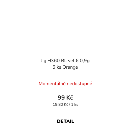
Jig H360 BL vel.6 0,9g
5 ks Orange
Momentálně nedostupné
99 Kč
Měrná
19,80 Kč / 1 ks
cena:
DETAIL