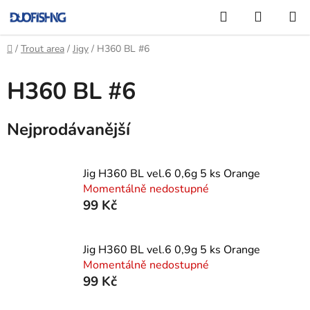
Přejít
Hledat
NÁKUP
na
KOŠÍK
obsah
Domů
/
Trout area
/
Jigy
/
H360 BL #6
H360 BL #6
Nejprodávanější
Jig H360 BL vel.6 0,6g 5 ks Orange
Momentálně nedostupné
99 Kč
Jig H360 BL vel.6 0,9g 5 ks Orange
Momentálně nedostupné
99 Kč