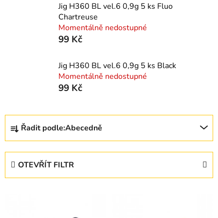
Jig H360 BL vel.6 0,9g 5 ks Fluo
Chartreuse
Momentálně nedostupné
99 Kč
Jig H360 BL vel.6 0,9g 5 ks Black
Momentálně nedostupné
99 Kč
Ř
Řadit podle:
Abecedně
a
z
e
OTEVŘÍT FILTR
n
í
V
p
ý
r