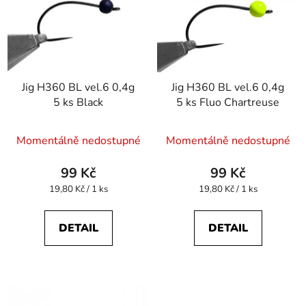
p
o
i
d
s
u
p
k
r
t
Jig H360 BL vel.6 0,4g
Jig H360 BL vel.6 0,4g
o
ů
5 ks Black
5 ks Fluo Chartreuse
d
u
Momentálně nedostupné
Momentálně nedostupné
k
t
99 Kč
99 Kč
ů
Měrná
Měrná
19,80 Kč / 1 ks
19,80 Kč / 1 ks
cena:
cena:
DETAIL
DETAIL