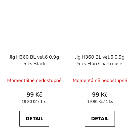
Jig H360 BL vel.6 0,9g
Jig H360 BL vel.6 0,9g
5 ks Black
5 ks Fluo Chartreuse
Momentálně nedostupné
Momentálně nedostupné
99 Kč
99 Kč
Měrná
Měrná
19,80 Kč / 1 ks
19,80 Kč / 1 ks
cena:
cena:
DETAIL
DETAIL