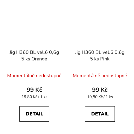
Jig H360 BL vel.6 0,6g
Jig H360 BL vel.6 0,6g
5 ks Orange
5 ks Pink
Momentálně nedostupné
Momentálně nedostupné
99 Kč
99 Kč
Měrná
Měrná
19,80 Kč / 1 ks
19,80 Kč / 1 ks
cena:
cena:
DETAIL
DETAIL