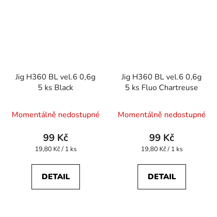
Jig H360 BL vel.6 0,6g
Jig H360 BL vel.6 0,6g
5 ks Black
5 ks Fluo Chartreuse
Momentálně nedostupné
Momentálně nedostupné
99 Kč
99 Kč
Měrná
Měrná
19,80 Kč / 1 ks
19,80 Kč / 1 ks
cena:
cena:
DETAIL
DETAIL