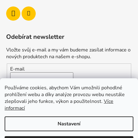
s
u
Odebírat newsletter
Vložte svůj e-mail a my vám budeme zasílat informace o
nových produktech na našem e-shopu.
E-mail
Vložením e-mailu souhlasíte s
podmínkami ochrany
Používáme cookies, abychom Vám umožnili pohodlné
osobních údajů
prohlížení webu a díky analýze provozu webu neustále
zlepšovali jeho funkce, výkon a použitelnost.
Více
PŘIHLÁSIT SE
informací
Nastavení