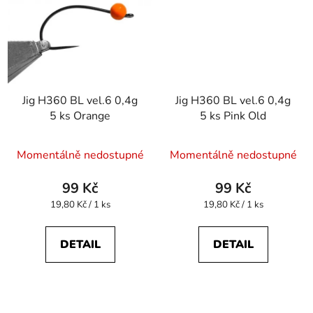
Jig H360 BL vel.6 0,4g
Jig H360 BL vel.6 0,4g
5 ks Orange
5 ks Pink Old
Momentálně nedostupné
Momentálně nedostupné
99 Kč
99 Kč
Měrná
Měrná
19,80 Kč / 1 ks
19,80 Kč / 1 ks
cena:
cena:
DETAIL
DETAIL