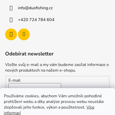
v
ý
info
@
duofishing.cz
p
i
+420 724 784 604
s
u
Odebírat newsletter
Vložte svůj e-mail a my vám budeme zasílat informace o
nových produktech na našem e-shopu.
E-mail
Vložením e-mailu souhlasíte s
podmínkami ochrany
Používáme cookies, abychom Vám umožnili pohodlné
osobních údajů
prohlížení webu a díky analýze provozu webu neustále
zlepšovali jeho funkce, výkon a použitelnost.
Více
PŘIHLÁSIT SE
informací