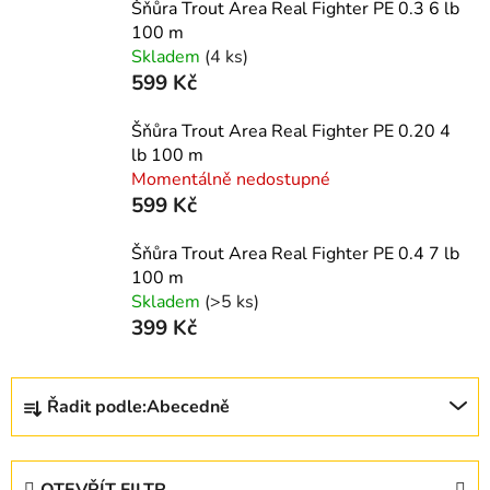
Šňůra Trout Area Real Fighter PE 0.3 6 lb
100 m
Skladem
(4 ks)
599 Kč
Šňůra Trout Area Real Fighter PE 0.20 4
lb 100 m
Momentálně nedostupné
599 Kč
Šňůra Trout Area Real Fighter PE 0.4 7 lb
100 m
Skladem
(>5 ks)
399 Kč
Ř
Řadit podle:
Abecedně
a
z
e
OTEVŘÍT FILTR