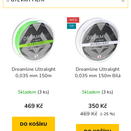
n
í
V
p
AKCE
ý
r
TIP
p
o
i
d
s
u
p
k
r
t
Dreamline Ultralight
Dreamline Ultralight
o
ů
0,035 mm 150m
0,035 mm 150m Bílá
d
u
Skladem
(3 ks)
Skladem
(3 ks)
k
t
469 Kč
350 Kč
ů
469 Kč
(–25 %)
DO KOŠÍKU