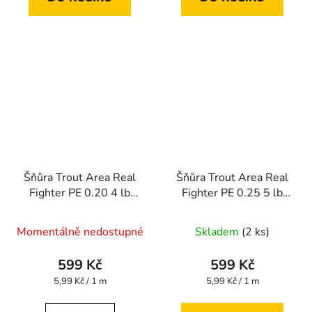
Šňůra Trout Area Real
Šňůra Trout Area Real
Fighter PE 0.20 4 lb
Fighter PE 0.25 5 lb
100 m
100 m
Momentálně nedostupné
Skladem
(2 ks)
599 Kč
599 Kč
Měrná
Měrná
5,99 Kč / 1 m
5,99 Kč / 1 m
cena:
cena: