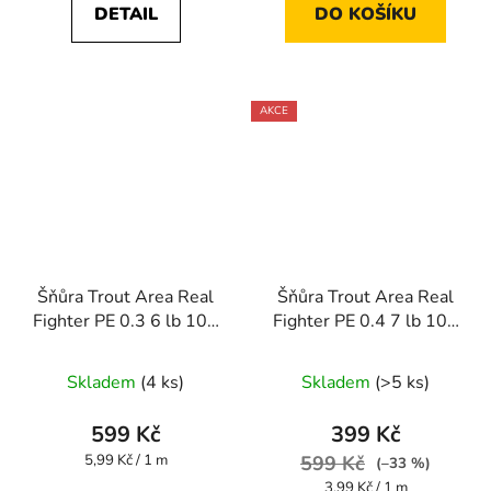
DETAIL
DO KOŠÍKU
AKCE
Šňůra Trout Area Real
Šňůra Trout Area Real
Fighter PE 0.3 6 lb 100
Fighter PE 0.4 7 lb 100
m
m
Skladem
(4 ks)
Skladem
(>5 ks)
599 Kč
399 Kč
Měrná
5,99 Kč / 1 m
599 Kč
(–33 %)
cena:
Měrná
3,99 Kč / 1 m