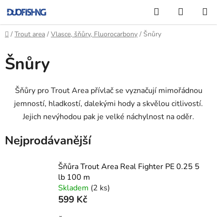
Přejít
Hledat
NÁKUP
na
KOŠÍK
obsah
Domů
/
Trout area
/
Vlasce, šňůry, Fluorocarbony
/
Šnůry
Šnůry
Šňůry pro Trout Area přívlač se vyznačují mimořádnou
jemností, hladkostí, dalekými hody a skvělou citlivostí.
Jejich nevýhodou pak je velké náchylnost na oděr.
Nejprodávanější
Šňůra Trout Area Real Fighter PE 0.25 5
lb 100 m
Skladem
(2 ks)
599 Kč