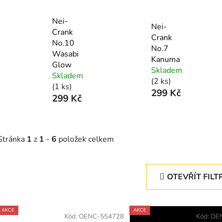
Nei-
Nei-
Crank
Crank
No.10
No.7
Wasabi
Kanuma
Glow
Skladem
Skladem
(2 ks)
(1 ks)
299 Kč
299 Kč
Stránka
1
z
1
-
6
položek celkem
OTEVŘÍT FILT
V
AKCE
AKCE
ý
Kód:
OENC-554728
Kód:
OE