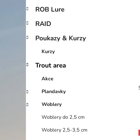
p
ROB Lure
a
n
RAID
e
Poukazy & Kurzy
l
Kurzy
Trout area
Akce
Plandavky
Woblery
Woblery do 2,5 cm
Woblery 2,5-3,5 cm