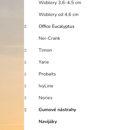
Woblery 3,6-4,5 cm
i
Woblery od 4,6 cm
Office Eucalyptus
Nei-Crank
Timon
Yarie
Probaits
IvyLine
Nories
Gumové nástrahy
Navijáky