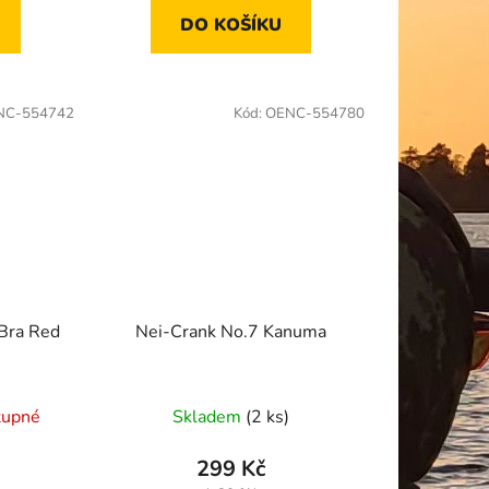
DO KOŠÍKU
NC-554742
Kód:
OENC-554780
 Bra Red
Nei-Crank No.7 Kanuma
tupné
Skladem
(2 ks)
299 Kč