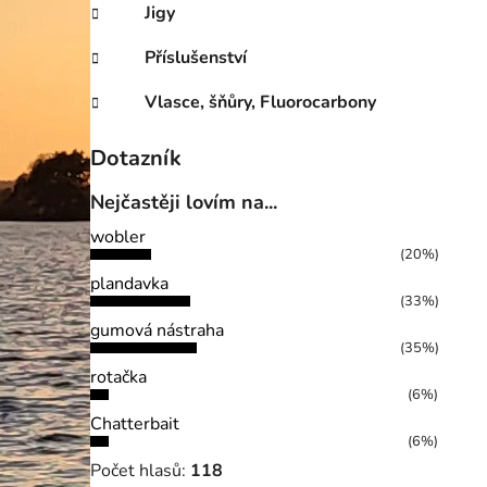
Jigy
Příslušenství
Vlasce, šňůry, Fluorocarbony
Dotazník
Nejčastěji lovím na...
wobler
(20%)
plandavka
(33%)
gumová nástraha
(35%)
rotačka
(6%)
Chatterbait
(6%)
Počet hlasů:
118