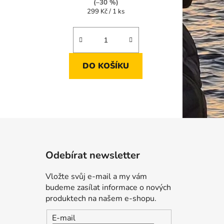
(–30 %)
Měrná
299 Kč / 1 ks
cena:
DO KOŠÍKU
Odebírat newsletter
Vložte svůj e-mail a my vám
budeme zasílat informace o nových
produktech na našem e-shopu.
E-mail