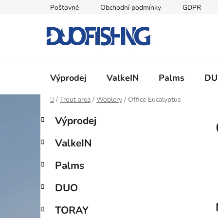
Přejít
Poštovné
Obchodní podmínky
GDPR
na
obsah
Výprodej
ValkeIN
Palms
DU
Domů
/
Trout area
/
Woblery
/
Office Eucalyptus
P
K
Přeskočit
Výprodej
a
kategorie
o
t
s
ValkeIN
e
t
g
r
Palms
o
a
r
DUO
i
n
e
n
TORAY
í