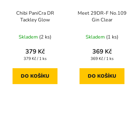
Chibi PaniCra DR
Meet 29DR-F No.109
Tackley Glow
Gin Clear
Skladem
(2 ks)
Skladem
(1 ks)
379 Kč
369 Kč
Měrná
Měrná
379 Kč / 1 ks
369 Kč / 1 ks
cena:
cena:
DO KOŠÍKU
DO KOŠÍKU