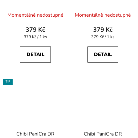
Momentálně nedostupné
Momentálně nedostupné
379 Kč
379 Kč
Měrná
Měrná
379 Kč / 1 ks
379 Kč / 1 ks
cena:
cena:
DETAIL
DETAIL
TIP
Chibi PaniCra DR
Chibi PaniCra DR