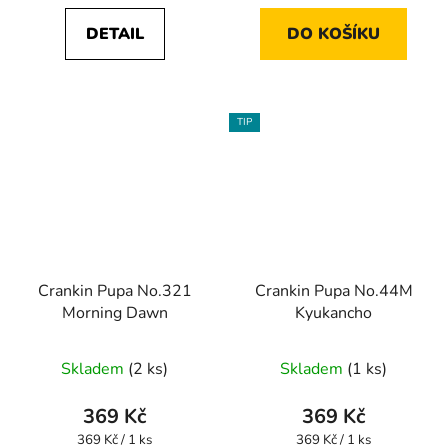
DETAIL
DO KOŠÍKU
TIP
Crankin Pupa No.321
Crankin Pupa No.44M
Morning Dawn
Kyukancho
Skladem
(2 ks)
Skladem
(1 ks)
369 Kč
369 Kč
Měrná
Měrná
369 Kč / 1 ks
369 Kč / 1 ks