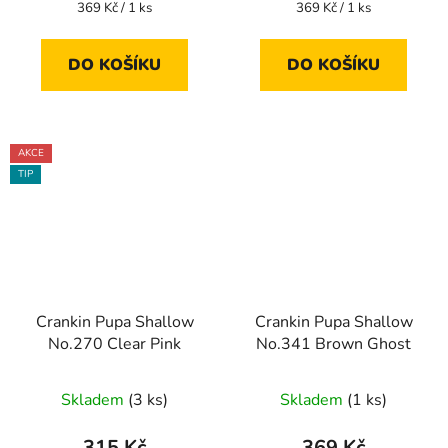
Měrná
Měrná
369 Kč / 1 ks
369 Kč / 1 ks
cena:
cena:
DO KOŠÍKU
DO KOŠÍKU
AKCE
TIP
Crankin Pupa Shallow
Crankin Pupa Shallow
No.270 Clear Pink
No.341 Brown Ghost
Skladem
(3 ks)
Skladem
(1 ks)
315 Kč
369 Kč