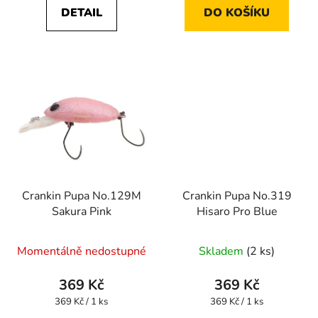
DETAIL
DO KOŠÍKU
Crankin Pupa No.129M
Crankin Pupa No.319
Sakura Pink
Hisaro Pro Blue
Momentálně nedostupné
Skladem
(2 ks)
369 Kč
369 Kč
Měrná
Měrná
369 Kč / 1 ks
369 Kč / 1 ks
cena:
cena: