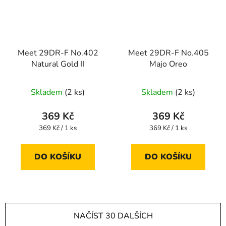
Meet 29DR-F No.402
Meet 29DR-F No.405
Natural Gold II
Majo Oreo
Skladem
(2 ks)
Skladem
(2 ks)
369 Kč
369 Kč
Měrná
Měrná
369 Kč / 1 ks
369 Kč / 1 ks
cena:
cena:
DO KOŠÍKU
DO KOŠÍKU
NAČÍST 30 DALŠÍCH