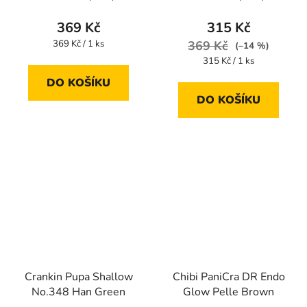
369 Kč
315 Kč
Měrná
369 Kč / 1 ks
369 Kč
(–14 %)
cena:
Měrná
315 Kč / 1 ks
cena:
DO KOŠÍKU
DO KOŠÍKU
Crankin Pupa Shallow
Chibi PaniCra DR Endo
No.348 Han Green
Glow Pelle Brown