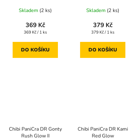
Skladem
(2 ks)
Skladem
(2 ks)
369 Kč
379 Kč
Měrná
Měrná
369 Kč / 1 ks
379 Kč / 1 ks
cena:
cena:
DO KOŠÍKU
DO KOŠÍKU
Chibi PaniCra DR Gonty
Chibi PaniCra DR Kami
Rush Glow II
Red Glow