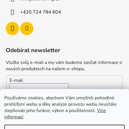
u
+420 724 784 604
Odebírat newsletter
Vložte svůj e-mail a my vám budeme zasílat informace o
nových produktech na našem e-shopu.
E-mail
Vložením e-mailu souhlasíte s
podmínkami ochrany
Používáme cookies, abychom Vám umožnili pohodlné
osobních údajů
prohlížení webu a díky analýze provozu webu neustále
zlepšovali jeho funkce, výkon a použitelnost.
Více
PŘIHLÁSIT SE
informací