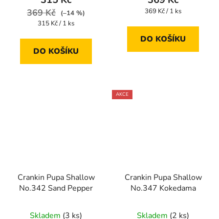
Měrná
369 Kč
369 Kč / 1 ks
(–14 %)
cena:
Měrná
315 Kč / 1 ks
cena:
DO KOŠÍKU
DO KOŠÍKU
AKCE
Crankin Pupa Shallow
Crankin Pupa Shallow
No.342 Sand Pepper
No.347 Kokedama
Skladem
(3 ks)
Skladem
(2 ks)