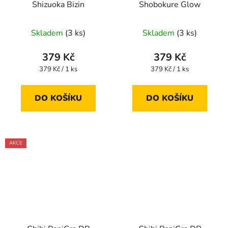
Shizuoka Bizin
Shobokure Glow
Skladem
(3 ks)
Skladem
(3 ks)
379 Kč
379 Kč
Měrná
Měrná
379 Kč / 1 ks
379 Kč / 1 ks
cena:
cena:
DO KOŠÍKU
DO KOŠÍKU
AKCE