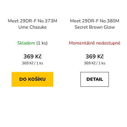
Meet 29DR-F No.373M
Meet 29DR-F No.380M
Ume Chazuke
Secret Brown Glow
Skladem
(1 ks)
Momentálně nedostupné
369 Kč
369 Kč
Měrná
Měrná
369 Kč / 1 ks
369 Kč / 1 ks
cena:
cena:
DO KOŠÍKU
DETAIL