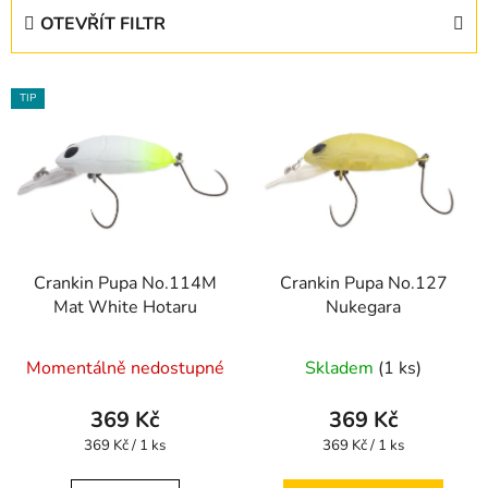
e
OTEVŘÍT FILTR
n
í
V
p
TIP
ý
r
p
o
i
d
s
u
p
k
r
t
Crankin Pupa No.114M
Crankin Pupa No.127
o
ů
Mat White Hotaru
Nukegara
d
u
Momentálně nedostupné
Skladem
(1 ks)
k
t
369 Kč
369 Kč
ů
Měrná
Měrná
369 Kč / 1 ks
369 Kč / 1 ks
cena:
cena: