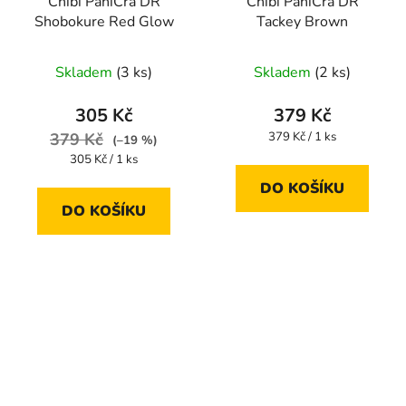
Chibi PaniCra DR
Chibi PaniCra DR
Shobokure Red Glow
Tackey Brown
Skladem
(3 ks)
Skladem
(2 ks)
305 Kč
379 Kč
Měrná
379 Kč
379 Kč / 1 ks
(–19 %)
cena:
Měrná
305 Kč / 1 ks
cena:
DO KOŠÍKU
DO KOŠÍKU