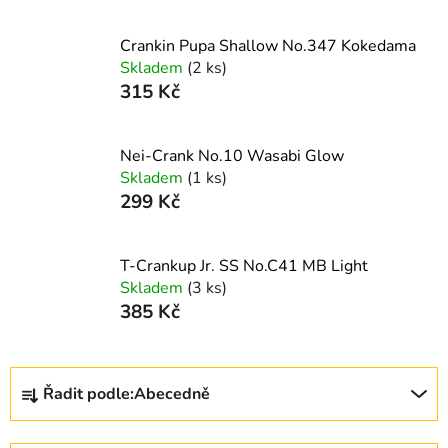
Crankin Pupa Shallow No.347 Kokedama
Skladem
(2 ks)
315 Kč
Nei-Crank No.10 Wasabi Glow
Skladem
(1 ks)
299 Kč
T-Crankup Jr. SS No.C41 MB Light
Skladem
(3 ks)
385 Kč
Ř
Řadit podle:
Abecedně
a
z