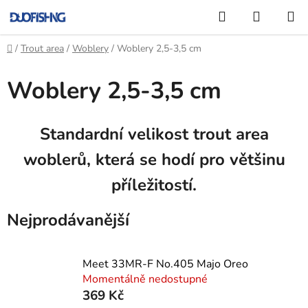
Přejít
Hledat
NÁKUP
na
KOŠÍK
obsah
Domů
/
Trout area
/
Woblery
/
Woblery 2,5-3,5 cm
Woblery 2,5-3,5 cm
Standardní velikost trout area
woblerů, která se hodí pro většinu
příležitostí.
Nejprodávanější
Meet 33MR-F No.405 Majo Oreo
Momentálně nedostupné
369 Kč