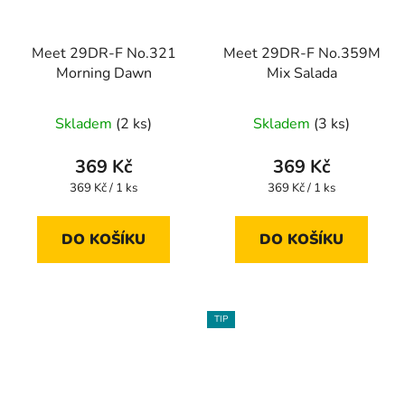
Meet 29DR-F No.321
Meet 29DR-F No.359M
Morning Dawn
Mix Salada
Skladem
(2 ks)
Skladem
(3 ks)
369 Kč
369 Kč
Měrná
Měrná
369 Kč / 1 ks
369 Kč / 1 ks
cena:
cena:
DO KOŠÍKU
DO KOŠÍKU
TIP