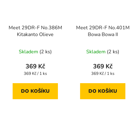
Meet 29DR-F No.386M
Meet 29DR-F No.401M
Kitakanto Olieve
Bowa Bowa II
Skladem
(2 ks)
Skladem
(2 ks)
369 Kč
369 Kč
Měrná
Měrná
369 Kč / 1 ks
369 Kč / 1 ks
cena:
cena:
DO KOŠÍKU
DO KOŠÍKU