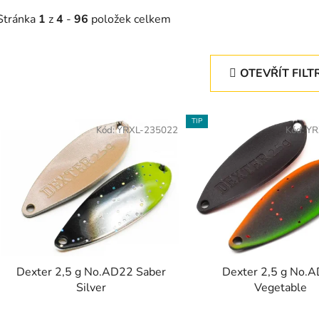
Stránka
1
z
4
-
96
položek celkem
OTEVŘÍT FILT
V
TIP
ý
Kód:
YRXL-235022
Kód:
YR
p
s
p
r
o
d
Dexter 2,5 g No.AD22 Saber
Dexter 2,5 g No.
u
Silver
Vegetable
k