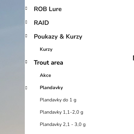
p
ROB Lure
a
n
RAID
e
Poukazy & Kurzy
l
Kurzy
Trout area
Akce
Plandavky
Plandavky do 1 g
Plandavky 1,1-2,0 g
Plandavky 2,1 - 3,0 g