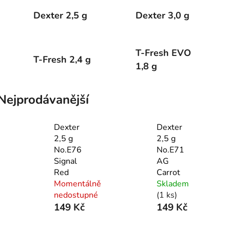
Dexter 2,5 g
Dexter 3,0 g
T-Fresh EVO
T-Fresh 2,4 g
1,8 g
Nejprodávanější
Dexter
Dexter
2,5 g
2,5 g
No.E76
No.E71
Signal
AG
Red
Carrot
Momentálně
Skladem
nedostupné
(1 ks)
149 Kč
149 Kč