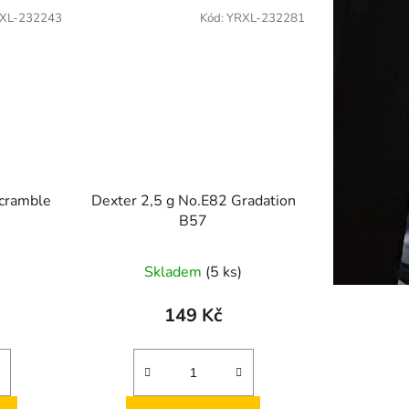
XL-232243
Kód:
YRXL-232281
Scramble
Dexter 2,5 g No.E82 Gradation
B57
Skladem
(5 ks)
149 Kč