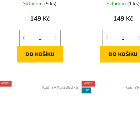
t
Skladem
(5 ks)
Skladem
(1 ks)
ů
149 Kč
149 Kč
DO KOŠÍKU
DO KOŠÍKU
AKCE
AKCE
Kód:
YRXL-239075
Kód:
YR
TIP