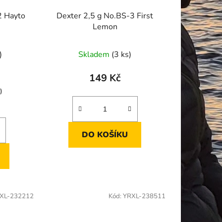
2 Hayto
Dexter 2,5 g No.BS-3 First
Lemon
)
Skladem
(3 ks)
149 Kč
)
DO KOŠÍKU
XL-232212
Kód:
YRXL-238511