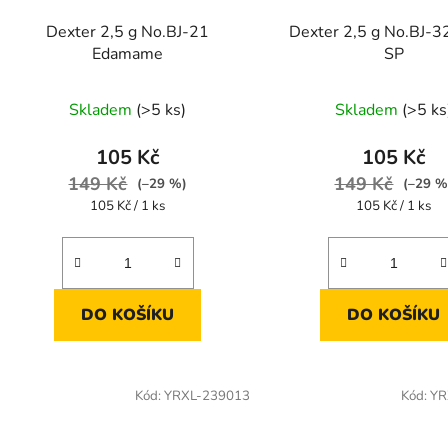
Dexter 2,5 g No.BJ-21
Dexter 2,5 g No.BJ-3
Edamame
SP
Skladem
(>5 ks)
Skladem
(>5 ks
105 Kč
105 Kč
149 Kč
149 Kč
(–29 %)
(–29 %
Měrná
Měrná
105 Kč / 1 ks
105 Kč / 1 ks
cena:
cena:
DO KOŠÍKU
DO KOŠÍKU
Kód:
YRXL-239013
Kód:
YR