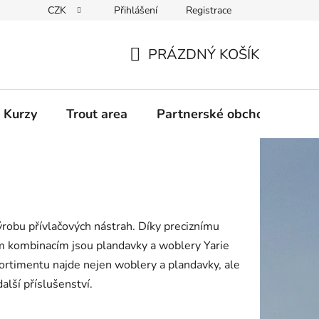
CZK
Přihlášení
Registrace
PRÁZDNÝ KOŠÍK
NÁKUPNÍ
KOŠÍK
 Kurzy
Trout area
Partnerské obchody
ýrobu přívlačových nástrah. Díky preciznímu
m kombinacím jsou plandavky a woblery Yarie
sortimentu najde nejen woblery a plandavky, ale
alší příslušenství.