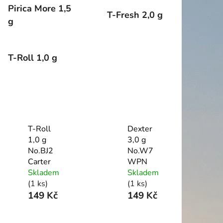
Pirica More 1,5
T-Fresh 2,0 g
g
T-Roll 1,0 g
T-Roll
Dexter
1,0 g
3,0 g
No.BJ2
No.W7
Carter
WPN
Skladem
Skladem
(1 ks)
(1 ks)
149 Kč
149 Kč