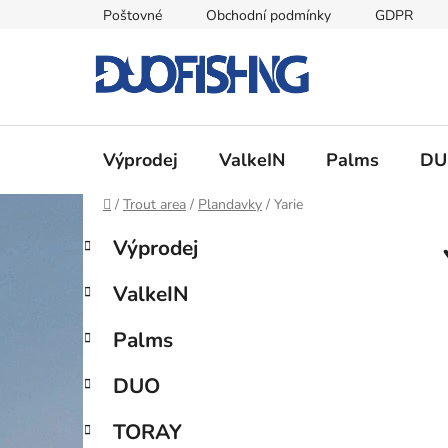
Přejít
Poštovné
Obchodní podmínky
GDPR
na
obsah
Výprodej
ValkeIN
Palms
DU
Domů
/
Trout area
/
Plandavky
/
Yarie
P
K
Přeskočit
Výprodej
a
kategorie
o
t
s
ValkeIN
e
t
g
r
Palms
o
a
r
DUO
i
n
e
n
TORAY
í