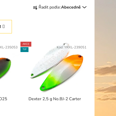
Ř
Řadit podle:
Abecedně
a
z
e
R
n
í
p
AKCE
XL-235053
Kód:
YRXL-239051
r
TIP
o
d
u
k
t
ů
AD25
Dexter 2,5 g No.BJ-2 Carter