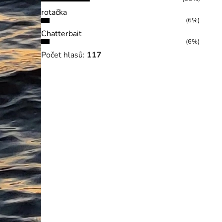
rotačka
(6%)
Chatterbait
(6%)
Počet hlasů:
117