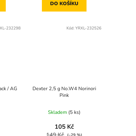
DO KOŠÍKU
XL-232298
Kód:
YRXL-232526
ack / AG
Dexter 2,5 g No.W4 Norinori
Pink
Skladem
(5 ks)
105 Kč
149 Kč
(–29 %)