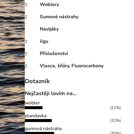
Woblery
Gumové nástrahy
Navijáky
Jigy
Příslušenství
Vlasce, šňůry, Fluorocarbony
Dotazník
Nejčastěji lovím na...
wobler
(21%)
plandavka
(32%)
gumová nástraha
(35%)