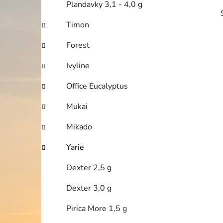
Plandavky 3,1 - 4,0 g
Timon
Forest
Ivyline
Office Eucalyptus
Mukai
i
Mikado
Yarie
Dexter 2,5 g
Dexter 3,0 g
Pirica More 1,5 g