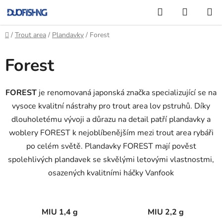
Přejít
Hledat
NÁKUP
na
KOŠÍK
obsah
Domů
/
Trout area
/
Plandavky
/
Forest
Forest
FOREST
je renomovaná japonská značka specializující se na
vysoce kvalitní nástrahy pro trout area lov pstruhů. Díky
dlouholetému vývoji a důrazu na detail patří plandavky a
woblery FOREST k nejoblíbenějším mezi trout area rybáři
po celém světě. Plandavky FOREST mají pověst
spolehlivých plandavek se skvělými letovými vlastnostmi,
osazených kvalitními háčky Vanfook
MIU 1,4 g
MIU 2,2 g