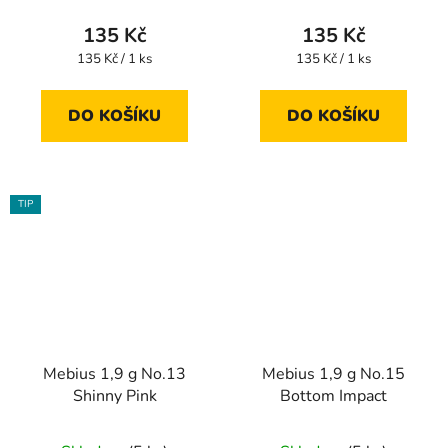
135 Kč
135 Kč
Měrná
Měrná
135 Kč / 1 ks
135 Kč / 1 ks
cena:
cena:
DO KOŠÍKU
DO KOŠÍKU
TIP
Mebius 1,9 g No.13
Mebius 1,9 g No.15
Shinny Pink
Bottom Impact