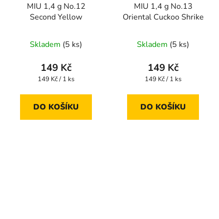
MIU 1,4 g No.12
MIU 1,4 g No.13
Second Yellow
Oriental Cuckoo Shrike
Skladem
(5 ks)
Skladem
(5 ks)
149 Kč
149 Kč
Měrná
Měrná
149 Kč / 1 ks
149 Kč / 1 ks
cena:
cena:
DO KOŠÍKU
DO KOŠÍKU