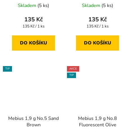
Skladem
(5 ks)
Skladem
(5 ks)
135 Kč
135 Kč
Měrná
Měrná
135 Kč / 1 ks
135 Kč / 1 ks
cena:
cena:
DO KOŠÍKU
DO KOŠÍKU
TIP
AKCE
TIP
Mebius 1,9 g No.5 Sand
Mebius 1,9 g No.8
Brown
Fluorescent Olive