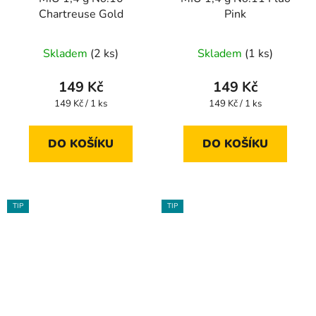
Chartreuse Gold
Pink
Skladem
(2 ks)
Skladem
(1 ks)
149 Kč
149 Kč
Měrná
Měrná
149 Kč / 1 ks
149 Kč / 1 ks
cena:
cena:
DO KOŠÍKU
DO KOŠÍKU
TIP
TIP