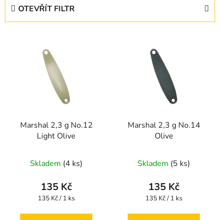
e
OTEVŘÍT FILTR
n
í
V
p
ý
r
p
o
i
d
s
u
p
k
r
t
Marshal 2,3 g No.12
Marshal 2,3 g No.14
o
ů
Light Olive
Olive
d
u
Skladem
(4 ks)
Skladem
(5 ks)
k
t
135 Kč
135 Kč
ů
Měrná
Měrná
135 Kč / 1 ks
135 Kč / 1 ks
cena:
cena: