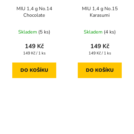
MIU 1,4 g No.14
MIU 1,4 g No.15
Chocolate
Karasumi
Skladem
(5 ks)
Skladem
(4 ks)
149 Kč
149 Kč
Měrná
Měrná
149 Kč / 1 ks
149 Kč / 1 ks
cena:
cena:
DO KOŠÍKU
DO KOŠÍKU