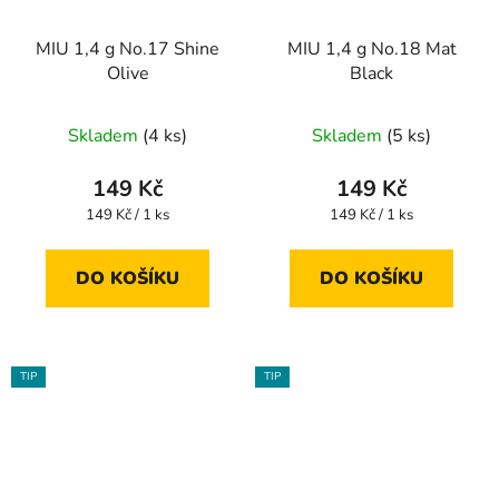
MIU 1,4 g No.17 Shine
MIU 1,4 g No.18 Mat
Olive
Black
Skladem
(4 ks)
Skladem
(5 ks)
149 Kč
149 Kč
Měrná
Měrná
149 Kč / 1 ks
149 Kč / 1 ks
cena:
cena:
DO KOŠÍKU
DO KOŠÍKU
TIP
TIP