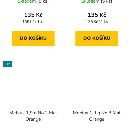
Skladem
(5 ks)
Skladem
(5 ks)
135 Kč
135 Kč
Měrná
Měrná
135 Kč / 1 ks
135 Kč / 1 ks
cena:
cena:
DO KOŠÍKU
DO KOŠÍKU
TIP
Mebius 1,9 g No.2 Mat
Mebius 1,9 g No.3 Mat
Orange
Orange