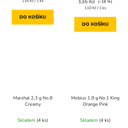
Měrná
135 Kč / 1 ks
135 Kč
(–18 %)
cena:
Měrná
110 Kč / 1 ks
cena:
DO KOŠÍKU
DO KOŠÍKU
Marshal 2,3 g No.8
Mebius 1,9 g No.1 King
Creamy
Orange Pink
Skladem
(4 ks)
Skladem
(4 ks)