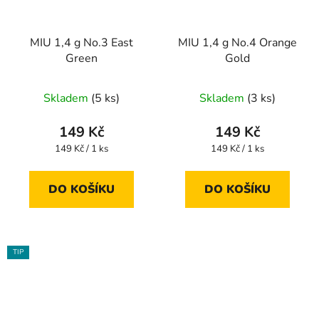
MIU 1,4 g No.3 East
MIU 1,4 g No.4 Orange
Green
Gold
Skladem
(5 ks)
Skladem
(3 ks)
149 Kč
149 Kč
Měrná
Měrná
149 Kč / 1 ks
149 Kč / 1 ks
cena:
cena:
DO KOŠÍKU
DO KOŠÍKU
TIP