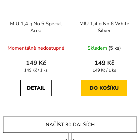
MIU 1,4 g No.5 Special
MIU 1,4 g No.6 White
Area
Silver
Momentálně nedostupné
Skladem
(5 ks)
149 Kč
149 Kč
Měrná
Měrná
149 Kč / 1 ks
149 Kč / 1 ks
cena:
cena:
DETAIL
DO KOŠÍKU
NAČÍST 30 DALŠÍCH
S