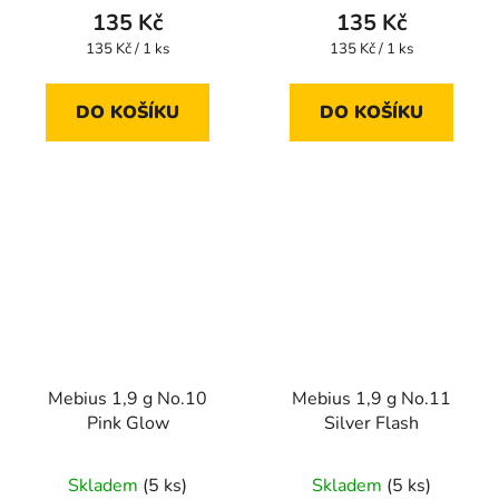
135 Kč
135 Kč
Měrná
Měrná
135 Kč / 1 ks
135 Kč / 1 ks
cena:
cena:
DO KOŠÍKU
DO KOŠÍKU
Mebius 1,9 g No.10
Mebius 1,9 g No.11
Pink Glow
Silver Flash
Skladem
(5 ks)
Skladem
(5 ks)