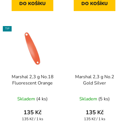
DO KOŠÍKU
DO KOŠÍKU
TIP
Marshal 2,3 g No.18
Marshal 2,3 g No.2
Fluorescent Orange
Gold Silver
Skladem
(4 ks)
Skladem
(5 ks)
135 Kč
135 Kč
Měrná
Měrná
135 Kč / 1 ks
135 Kč / 1 ks
cena:
cena: