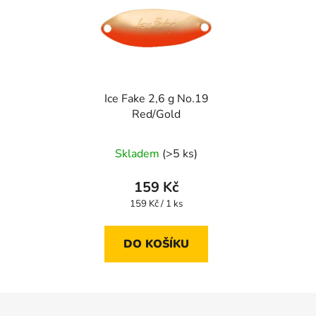
Ice Fake 2,6 g No.19
Red/Gold
Skladem
(>5 ks)
159 Kč
Měrná
159 Kč / 1 ks
cena:
DO KOŠÍKU
Z