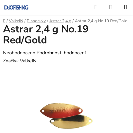
Přejít
Hledat
NÁKUP
na
KOŠÍK
obsah
Domů
/
ValkeIN
/
Plandavky
/
Astrar 2,4 g
/
Astrar 2,4 g No.19 Red/Gold
Astrar 2,4 g No.19
Red/Gold
Průměrné
Neohodnoceno
Podrobnosti hodnocení
hodnocení
Značka:
ValkeIN
produktu
je
0,0
z
5
hvězdiček.