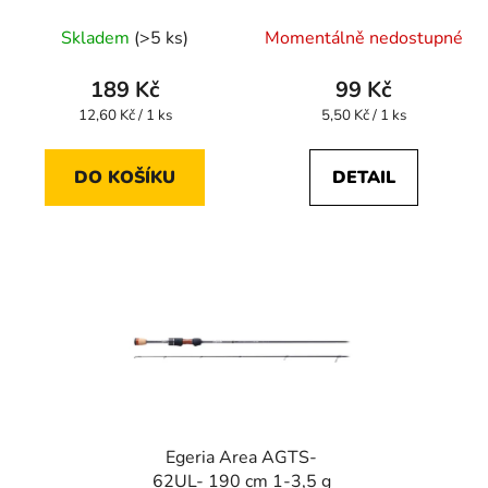
Skladem
(>5 ks)
Momentálně nedostupné
189 Kč
99 Kč
Měrná
Měrná
12,60 Kč / 1 ks
5,50 Kč / 1 ks
cena:
cena:
DO KOŠÍKU
DETAIL
Egeria Area AGTS-
62UL- 190 cm 1-3,5 g