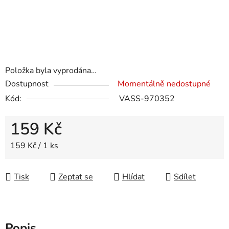
Položka byla vyprodána…
Dostupnost
Momentálně nedostupné
Kód:
VASS-970352
159 Kč
Měrná cena:
159 Kč / 1 ks
Tisk
Zeptat se
Hlídat
Sdílet
Popis