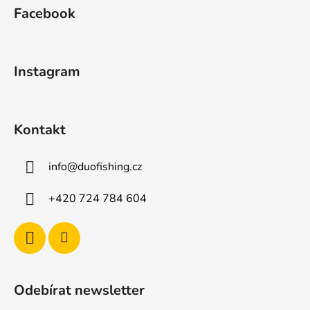
á
Facebook
p
a
t
Instagram
í
Kontakt
info
@
duofishing.cz
+420 724 784 604
Odebírat newsletter