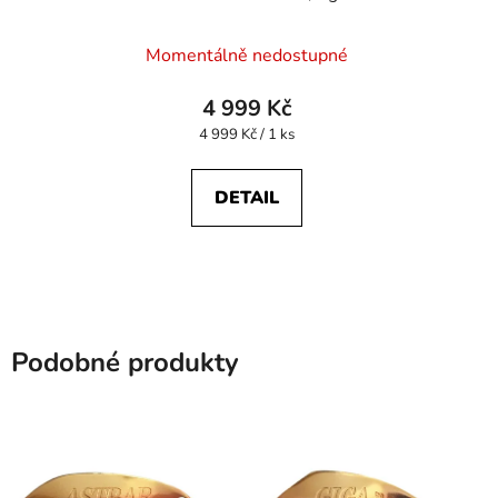
Momentálně nedostupné
4 999 Kč
Měrná
4 999 Kč / 1 ks
cena:
DETAIL
Podobné produkty