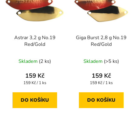
Astrar 3,2 g No.19
Giga Burst 2,8 g No.19
Red/Gold
Red/Gold
Skladem
(2 ks)
Skladem
(>5 ks)
159 Kč
159 Kč
Měrná
Měrná
159 Kč / 1 ks
159 Kč / 1 ks
cena:
cena:
DO KOŠÍKU
DO KOŠÍKU