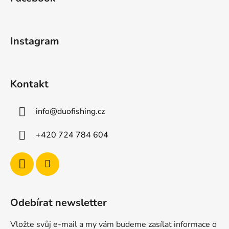
p
a
t
Instagram
í
Kontakt
info
@
duofishing.cz
+420 724 784 604
Odebírat newsletter
Vložte svůj e-mail a my vám budeme zasílat informace o