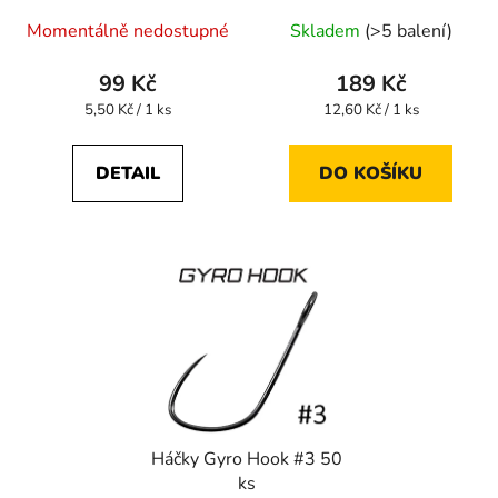
Momentálně nedostupné
Skladem
(>5 balení)
99 Kč
189 Kč
Měrná
Měrná
5,50 Kč / 1 ks
12,60 Kč / 1 ks
cena:
cena:
DETAIL
DO KOŠÍKU
Háčky Gyro Hook #3 50
ks