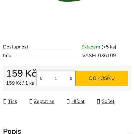
Dostupnost
Skladem
(>5 ks)
Kód:
VASM-036109
159 Kč
DO KOŠÍKU
Měrná cena:
159 Kč / 1 ks
Tisk
Zeptat se
Hlídat
Sdílet
Popis