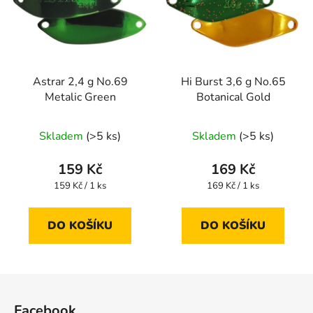
Astrar 2,4 g No.69
Hi Burst 3,6 g No.65
Metalic Green
Botanical Gold
Skladem
(>5 ks)
Skladem
(>5 ks)
159 Kč
169 Kč
Měrná
Měrná
159 Kč / 1 ks
169 Kč / 1 ks
cena:
cena:
DO KOŠÍKU
DO KOŠÍKU
Z
á
Facebook