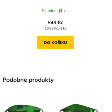
Skladem
(4 ks)
549 Kč
Měrná
10,98 Kč / 1 ks
cena:
DO KOŠÍKU
Podobné produkty