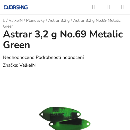
Přejít
Hledat
NÁKUP
na
KOŠÍK
obsah
Domů
/
ValkeIN
/
Plandavky
/
Astrar 3,2 g
/
Astrar 3,2 g No.69 Metalic
Green
Astrar 3,2 g No.69 Metalic
Green
Průměrné
Neohodnoceno
Podrobnosti hodnocení
hodnocení
Značka:
ValkeIN
produktu
je
0,0
z
5
hvězdiček.