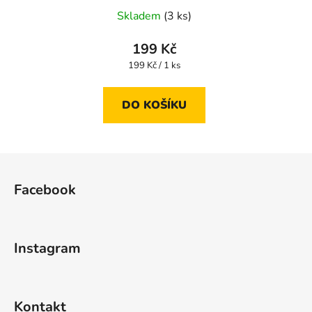
Skladem
(3 ks)
199 Kč
Měrná
199 Kč / 1 ks
cena:
DO KOŠÍKU
Z
á
Facebook
p
a
t
Instagram
í
Kontakt