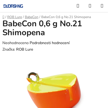
Přejít
Hledat
NÁKUP
na
KOŠÍK
obsah
Domů
/
ROB Lure
/
BabeCon
/
BabeCon 0,6 g No.21 Shimopena
BabeCon 0,6 g No.21
Shimopena
Průměrné
Neohodnoceno
Podrobnosti hodnocení
hodnocení
Značka:
ROB Lure
produktu
je
0,0
z
5
hvězdiček.