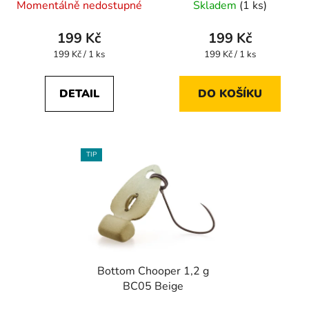
Momentálně nedostupné
Skladem
(1 ks)
199 Kč
199 Kč
Měrná
Měrná
199 Kč / 1 ks
199 Kč / 1 ks
cena:
cena:
DETAIL
DO KOŠÍKU
TIP
Bottom Chooper 1,2 g
BC05 Beige