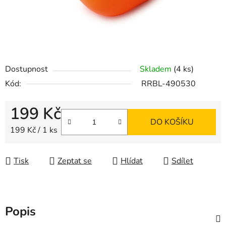
Dostupnost
Skladem
(4 ks)
Kód:
RRBL-490530
199 Kč
DO KOŠÍKU
Měrná cena:
199 Kč / 1 ks
Tisk
Zeptat se
Hlídat
Sdílet
Popis