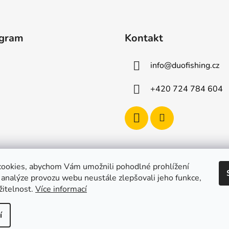
agram
Kontakt
info
@
duofishing.cz
+420 724 784 604
ookies, abychom Vám umožnili pohodlné prohlížení
 analýze provozu webu neustále zlepšovali jeho funkce,
žitelnost.
Více informací
í
razena.
Upravit nastavení cookies