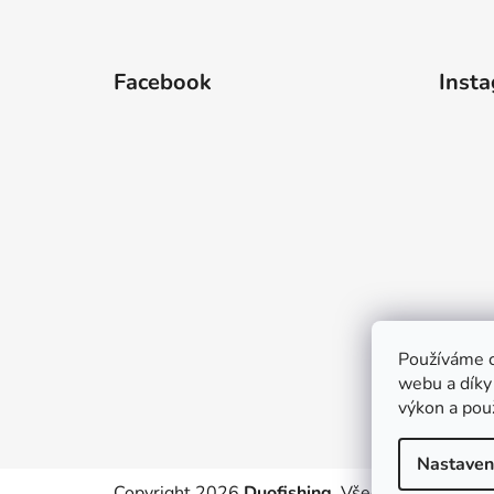
Z
á
Facebook
Inst
p
a
t
í
Používáme c
webu a díky
výkon a pou
Nastaven
Copyright 2026
Duofishing
. Všechna práva vyh