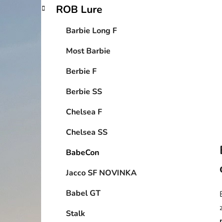
p
ROB Lure
a
n
Barbie Long F
e
Most Barbie
l
Berbie F
Berbie SS
Chelsea F
Chelsea SS
BabeCon
Jacco SF NOVINKA
Babel GT
Stalk