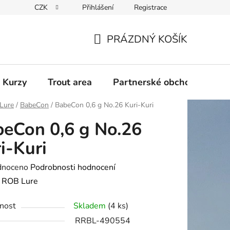
CZK
Přihlášení
Registrace
PRÁZDNÝ KOŠÍK
NÁKUPNÍ
KOŠÍK
 Kurzy
Trout area
Partnerské obchody
Lure
/
BabeCon
/
BabeCon 0,6 g No.26 Kuri-Kuri
eCon 0,6 g No.26
i-Kuri
né
dnoceno
Podrobnosti hodnocení
ení
:
ROB Lure
tu
nost
Skladem
(4 ks)
RRBL-490554