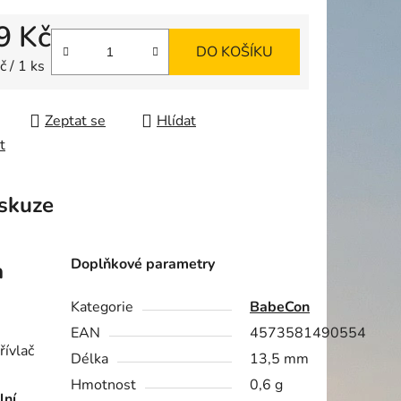
9 Kč
DO KOŠÍKU
ek.
 cena:
 / 1 ks
Zeptat se
Hlídat
t
skuze
Doplňkové parametry
a
Kategorie
BabeCon
EAN
4573581490554
řívlač
Délka
13,5 mm
Hmotnost
0,6 g
lní