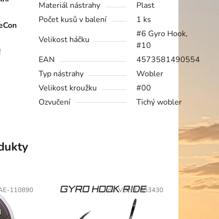
Materiál nástrahy
Plast
Počet kusů v balení
1 ks
eCon
#6 Gyro Hook,
Velikost háčku
#10
!
EAN
4573581490554
Typ nástrahy
Wobler
Velikost kroužku
#00
Ozvučení
Tichý wobler
odukty
AE-110890
Kód:
VGHR-953430