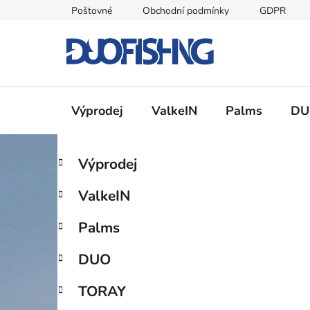
Přejít
Poštovné
Obchodní podmínky
GDPR
na
obsah
Výprodej
ValkeIN
Palms
DU
P
K
Přeskočit
Výprodej
a
kategorie
o
t
s
ValkeIN
e
t
g
r
Palms
o
a
r
DUO
i
n
e
n
TORAY
í