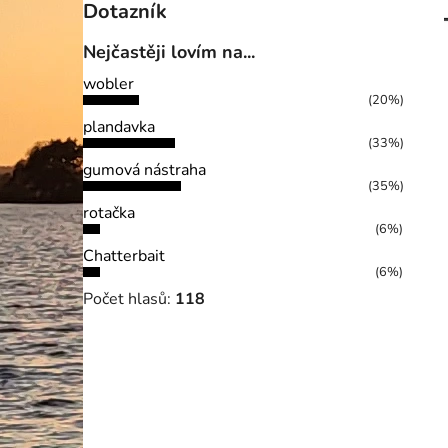
Dotazník
Nejčastěji lovím na...
wobler
(20%)
plandavka
(33%)
gumová nástraha
(35%)
rotačka
(6%)
Chatterbait
(6%)
Počet hlasů:
118