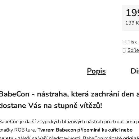
z
19
5
hvězdič
Měrná
199 Kč
Tisk
Sdíle
Popis
Di
BabeCon - nástraha, která zachrání den 
dostane Vás na stupně vítězů!
BabeCon je další z typických bláznivých nástrah pro trout area p
značky ROB lure
. Tvarem Babecon připomíná kukuřici nebo
peletu
- záleží na Vaší představivosti. BabeCon má také
originá