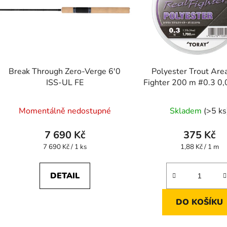
Break Through Zero-Verge 6'0
Polyester Trout Are
ISS-UL FE
Fighter 200 m #0.3 0
Momentálně nedostupné
Skladem
(>5 ks
7 690 Kč
375 Kč
Měrná
Měrná
7 690 Kč / 1 ks
1,88 Kč / 1 m
cena:
cena:
DETAIL
DO KOŠÍKU