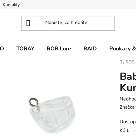
Kontakty
O
TORAY
ROB Lure
RAID
Poukazy &
Domů
/
ROB 
Bab
Kur
Průměr
Neoho
hodnoc
Značka
produk
Dostup
je
Kód:
0,0