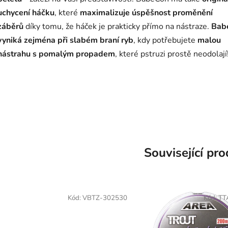
uchycení háčku
, které
maximalizuje úspěšnost proměnění
záběrů
díky tomu, že háček je prakticky přímo na nástraze.
Bab
vyniká zejména při slabém braní ryb
, kdy potřebujete
malou
nástrahu s pomalým propadem
, které pstruzi prostě neodolají
Související pr
Kód:
VBTZ-302530
Kód:
TT