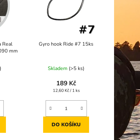
a Real
Gyro hook Ride #7 15ks
,090 mm
)
Skladem
(>5 ks)
189 Kč
Měrná
12,60 Kč / 1 ks
cena:
DO KOŠÍKU