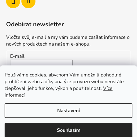
Odebírat newsletter
Vložte svůj e-mail a my vám budeme zasílat informace o
nových produktech na našem e-shopu.
E-mail
Vložením e-mailu souhlasíte s
podmínkami ochrany
Používáme cookies, abychom Vám umožnili pohodlné
osobních údajů
prohlížení webu a díky analýze provozu webu neustále
zlepšovali jeho funkce, výkon a použitelnost.
Více
PŘIHLÁSIT SE
informací
Nastavení
Vytvořil Shoptet
Souhlasím
Copyright 2026
Duofishing
. Všechna práva vyhrazena.