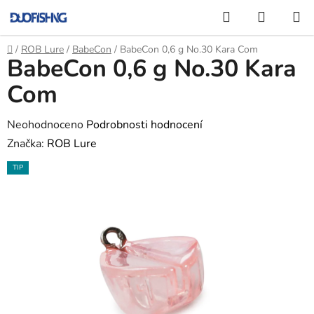
Přejít
Hledat
NÁKUP
na
KOŠÍK
obsah
Domů
/
ROB Lure
/
BabeCon
/
BabeCon 0,6 g No.30 Kara Com
BabeCon 0,6 g No.30 Kara
Com
Průměrné
Neohodnoceno
Podrobnosti hodnocení
hodnocení
Značka:
ROB Lure
produktu
TIP
je
0,0
z
5
hvězdiček.