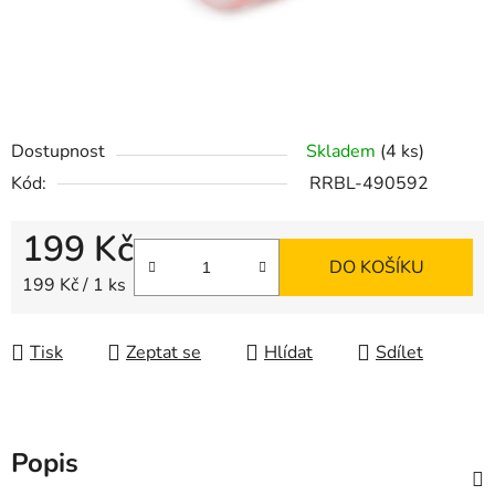
Dostupnost
Skladem
(4 ks)
Kód:
RRBL-490592
199 Kč
DO KOŠÍKU
Měrná cena:
199 Kč / 1 ks
Tisk
Zeptat se
Hlídat
Sdílet
Popis