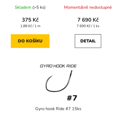
Skladem
(>5 ks)
Momentálně nedostupné
375 Kč
7 690 Kč
Měrná
Měrná
1,88 Kč / 1 m
7 690 Kč / 1 ks
cena:
cena:
DO KOŠÍKU
DETAIL
Gyro hook Ride #7 15ks