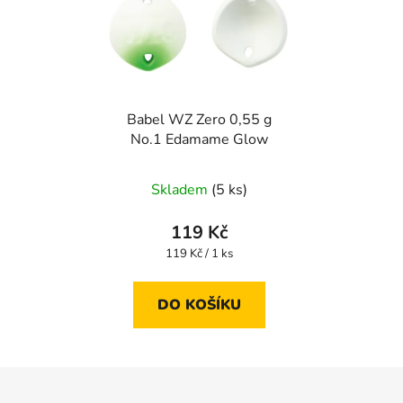
Babel WZ Zero 0,55 g
No.1 Edamame Glow
Skladem
(5 ks)
119 Kč
Měrná
119 Kč / 1 ks
cena:
DO KOŠÍKU
Z
á