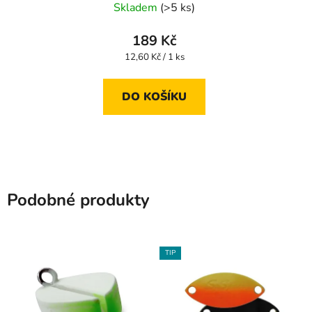
Skladem
(>5 ks)
189 Kč
Měrná
12,60 Kč / 1 ks
cena:
DO KOŠÍKU
Podobné produkty
TIP