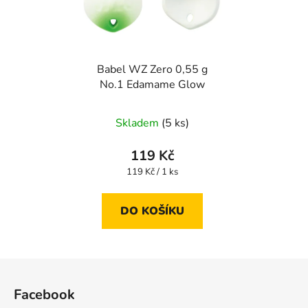
Babel WZ Zero 0,55 g
No.1 Edamame Glow
Skladem
(5 ks)
119 Kč
Měrná
119 Kč / 1 ks
cena:
DO KOŠÍKU
Z
á
Facebook
p