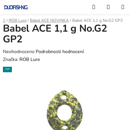
Přejít
Hledat
NÁKUP
na
KOŠÍK
obsah
Domů
/
ROB Lure
/
Babel ACE NOVINKA
/
Babel ACE 1,1 g No.G2 GP2
Babel ACE 1,1 g No.G2
GP2
Průměrné
Neohodnoceno
Podrobnosti hodnocení
hodnocení
Značka:
ROB Lure
produktu
TIP
je
0,0
z
5
hvězdiček.