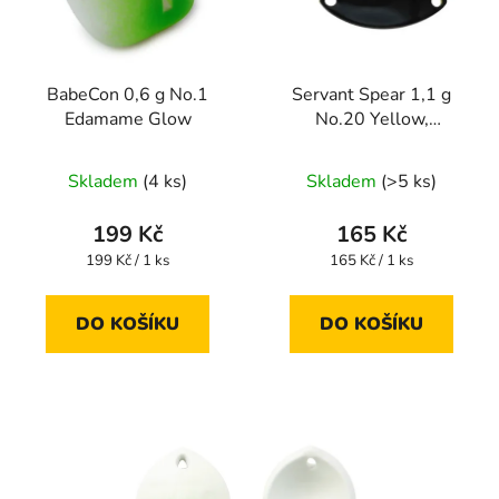
BabeCon 0,6 g No.1
Servant Spear 1,1 g
Edamame Glow
No.20 Yellow,
Orange/Black
Skladem
(4 ks)
Skladem
(>5 ks)
199 Kč
165 Kč
Měrná
Měrná
199 Kč / 1 ks
165 Kč / 1 ks
cena:
cena:
DO KOŠÍKU
DO KOŠÍKU