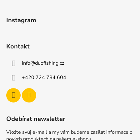
a
t
Instagram
í
Kontakt
info
@
duofishing.cz
+420 724 784 604
Odebírat newsletter
Vložte svůj e-mail a my vám budeme zasílat informace o
nových produktech na našem e-shopu.