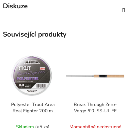
Diskuze
Související produkty
Polyester Trout Area
Break Through Zero-
Real Fighter 200 m
Verge 6'0 ISS-UL FE
#0.3 0,090 mm
Skladem
(>5 ks)
Momentálně nedostupné