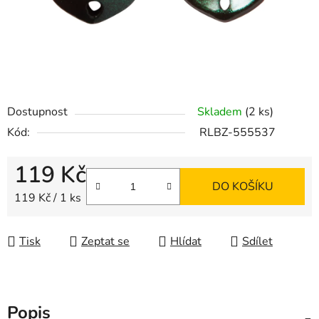
Dostupnost
Skladem
(2 ks)
Kód:
RLBZ-555537
119 Kč
DO KOŠÍKU
Měrná cena:
119 Kč / 1 ks
Tisk
Zeptat se
Hlídat
Sdílet
Popis