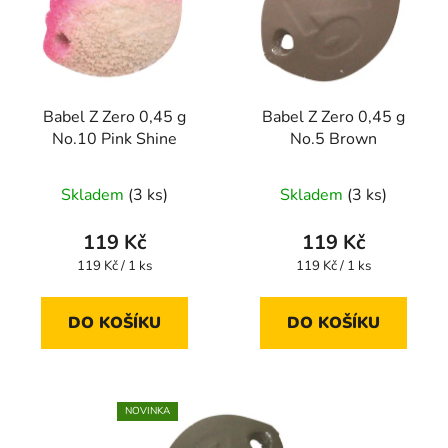
Babel Z Zero 0,45 g
Babel Z Zero 0,45 g
No.10 Pink Shine
No.5 Brown
Skladem
(3 ks)
Skladem
(3 ks)
119 Kč
119 Kč
Měrná
Měrná
119 Kč / 1 ks
119 Kč / 1 ks
cena:
cena:
DO KOŠÍKU
DO KOŠÍKU
NOVINKA