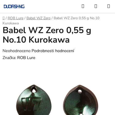
Přejít
Hledat
NÁKUP
na
KOŠÍK
obsah
Domů
/
ROB Lure
/
Babel WZ Zero
/
Babel WZ Zero 0,55 g No.10
Kurokawa
Babel WZ Zero 0,55 g
No.10 Kurokawa
Průměrné
Neohodnoceno
Podrobnosti hodnocení
hodnocení
Značka:
ROB Lure
produktu
je
0,0
z
5
hvězdiček.