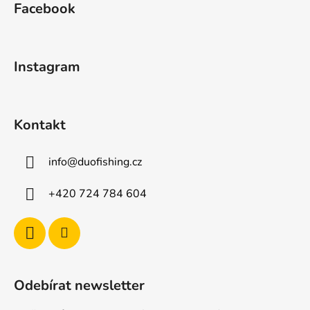
Facebook
p
a
t
Instagram
í
Kontakt
info
@
duofishing.cz
+420 724 784 604
Odebírat newsletter