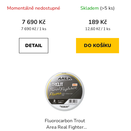
Momentálně nedostupné
Skladem
(>5 ks)
7 690 Kč
189 Kč
Měrná
Měrná
7 690 Kč / 1 ks
12,60 Kč / 1 ks
cena:
cena:
DETAIL
DO KOŠÍKU
Fluorocarbon Trout
Area Real Fighter