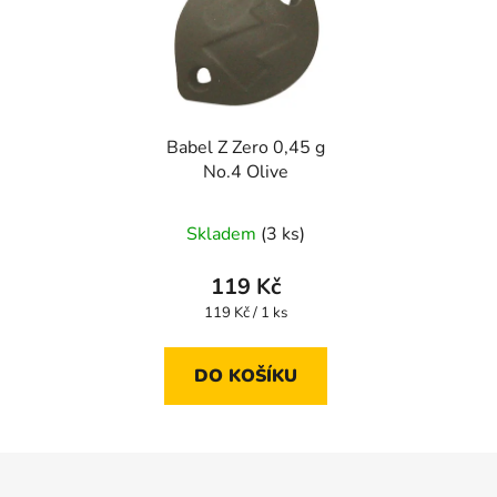
Babel Z Zero 0,45 g
No.4 Olive
Skladem
(3 ks)
119 Kč
Měrná
119 Kč / 1 ks
cena:
DO KOŠÍKU
Z
á