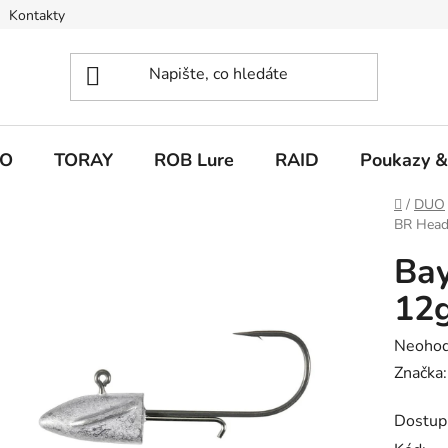
Kontakty
O
TORAY
ROB Lure
RAID
Poukazy &
Domů
/
DUO
BR Head
Bay
12
Průměr
Neoho
hodnoc
Značka
produk
Dostup
je