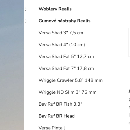
í
p
Woblery Realis
a
Gumové nástrahy Realis
n
e
Versa Shad 3" 7,5 cm
l
Versa Shad 4" (10 cm)
Versa Shad Fat 5" 12,7 cm
Versa Shad Fat 7" 17,8 cm
Wriggle Crawler 5,8´ 148 mm
Wriggle ND Slim 3" 76 mm
Bay Ruf BR Fish 3,3"
Bay Ruf BR Head
Versa Pintail