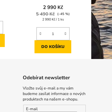
2 990 Kč
5 490 Kč
(–45 %)
Měrná
2 990 Kč / 1 ks
cena:
DO KOŠÍKU
Odebírat newsletter
Vložte svůj e-mail a my vám
budeme zasílat informace o nových
produktech na našem e-shopu.
E-mail