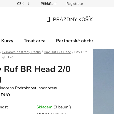
CZK
Přihlášení
Registrace
PRÁZDNÝ KOŠÍK
NÁKUPNÍ
KOŠÍK
 Kurzy
Trout area
Partnerské obchody
/
Gumové nástrahy Realis
/
Bay Ruf BR Head
/
Bay Ruf
 2/0 12g
 Ruf BR Head 2/0
g
né
dnoceno
Podrobnosti hodnocení
ení
:
DUO
tu
nost
Skladem
(3 balení)