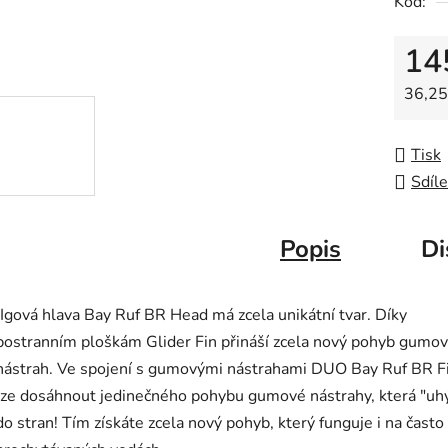
Kód:
0,0
z
14
5
hvězdič
Měrná
36,25 
Tisk
Sdíle
Popis
Di
JIgová hlava Bay Ruf BR Head má zcela unikátní tvar. Díky
postranním ploškám Glider Fin přináší zcela nový pohyb gumo
nástrah. Ve spojení s gumovými nástrahami DUO Bay Ruf BR F
lze dosáhnout jedinečného pohybu gumové nástrahy, která "uh
do stran! Tím získáte zcela nový pohyb, který funguje i na často