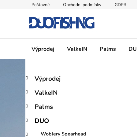
Přejít
Poštovné
Obchodní podmínky
GDPR
na
obsah
Výprodej
ValkeIN
Palms
DU
P
K
Přeskočit
Výprodej
a
kategorie
o
t
s
ValkeIN
e
t
g
r
Palms
o
a
r
DUO
i
n
e
n
Woblery Spearhead