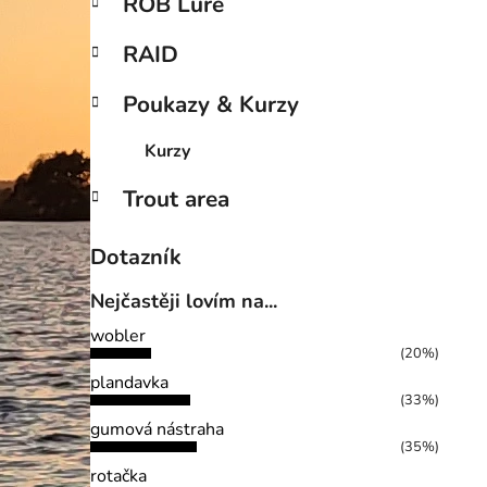
ROB Lure
RAID
Poukazy & Kurzy
Kurzy
Trout area
Dotazník
Nejčastěji lovím na...
wobler
(20%)
plandavka
(33%)
gumová nástraha
(35%)
rotačka