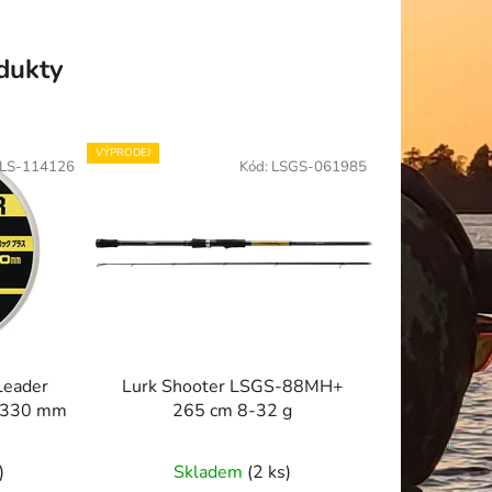
odukty
VÝPRODEJ
LS-114126
Kód:
LSGS-061985
Leader
Lurk Shooter LSGS-88MH+
0,330 mm
265 cm 8-32 g
)
Skladem
(2 ks)