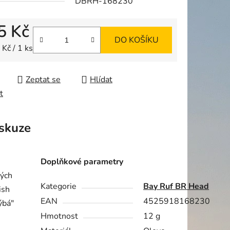
DBRH-168230
5 Kč
DO KOŠÍKU
ek.
 cena:
Kč / 1 ks
Zeptat se
Hlídat
t
skuze
Doplňkové parametry
vých
Kategorie
Bay Ruf BR Head
ish
EAN
4525918168230
ýbá"
Hmotnost
12 g