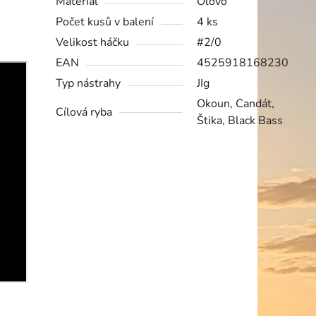
Materiál
Olovo
Počet kusů v balení
4 ks
Velikost háčku
#2/0
EAN
4525918168230
Typ nástrahy
JIg
Okoun, Candát,
Cílová ryba
Štika, Black Bass