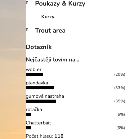
Poukazy & Kurzy
Kurzy
Trout area
Dotazník
Nejčastěji lovím na...
wobler
(20%)
plandavka
(33%)
gumová nástraha
(35%)
rotačka
(6%)
Chatterbait
(6%)
Počet hlasů:
118