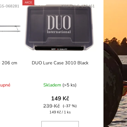
AKCE
GS-068281
Kód:
DKLC-148461
 206 cm
DUO Lure Case 3010 Black
né
tupné
Skladem
(>5 ks)
ení
tu
149 Kč
239 Kč
(–37 %)
Měrná
149 Kč / 1 ks
cena: