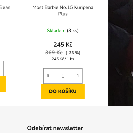
 Bean
Most Barbie No.15 Kuripena
Plus
Skladem
(3 ks)
245 Kč
369 Kč
(–33 %)
Měrná
245 Kč / 1 ks
cena:
DO KOŠÍKU
Odebírat newsletter