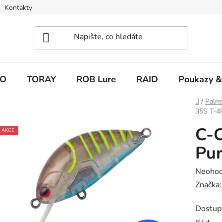
Kontakty
O
TORAY
ROB Lure
RAID
Poukazy &
Domů
/
Palm
35S T-4
C-
AKCE
Pur
Průměr
Neoho
hodnoc
Značka
produk
Dostup
je