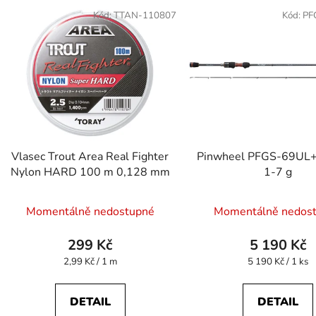
Kód:
TTAN-110807
Kód:
PF
Vlasec Trout Area Real Fighter
Pinwheel PFGS-69UL+
Nylon HARD 100 m 0,128 mm
1-7 g
Průměr
Momentálně nedostupné
Momentálně nedos
hodnoc
produk
299 Kč
5 190 Kč
je
Měrná
Měrná
2,99 Kč / 1 m
5 190 Kč / 1 ks
cena:
cena:
5,0
z
DETAIL
DETAIL
5