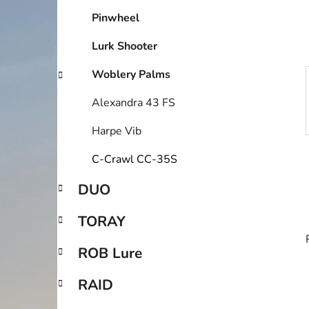
í
Pinwheel
p
a
Lurk Shooter
n
e
Woblery Palms
l
Alexandra 43 FS
Harpe Vib
C-Crawl CC-35S
DUO
TORAY
ROB Lure
RAID