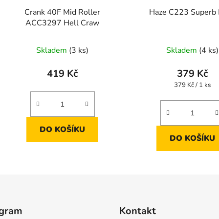
Crank 40F Mid Roller
Haze C223 Superb
ACC3297 Hell Craw
Skladem
(3 ks)
Skladem
(4 ks)
419 Kč
379 Kč
Měrná
379 Kč / 1 ks
cena:
DO KOŠÍKU
DO KOŠÍKU
agram
Kontakt