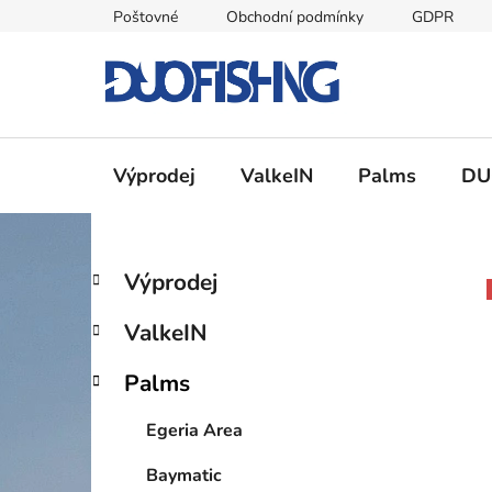
Přejít
Poštovné
Obchodní podmínky
GDPR
na
obsah
Výprodej
ValkeIN
Palms
DU
P
K
Přeskočit
Výprodej
a
kategorie
o
t
s
ValkeIN
e
t
g
r
Palms
o
a
r
Egeria Area
i
n
e
n
Baymatic