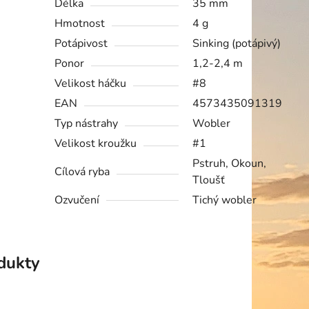
Délka
35 mm
Hmotnost
4 g
Potápivost
Sinking (potápivý)
Ponor
1,2-2,4 m
Velikost háčku
#8
EAN
4573435091319
Typ nástrahy
Wobler
Velikost kroužku
#1
Pstruh, Okoun,
Cílová ryba
Tloušť
Ozvučení
Tichý wobler
odukty