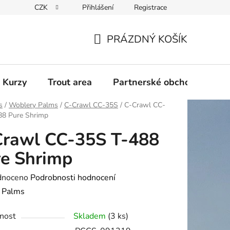
CZK
Přihlášení
Registrace
PRÁZDNÝ KOŠÍK
NÁKUPNÍ
KOŠÍK
 Kurzy
Trout area
Partnerské obchody
s
/
Woblery Palms
/
C-Crawl CC-35S
/
C-Crawl CC-
88 Pure Shrimp
Crawl CC-35S T-488
e Shrimp
né
dnoceno
Podrobnosti hodnocení
ení
:
Palms
tu
nost
Skladem
(3 ks)