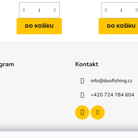
DO KOŠÍKU
DO KOŠÍKU
agram
Kontakt
info
@
duofishing.cz
+420 724 784 604