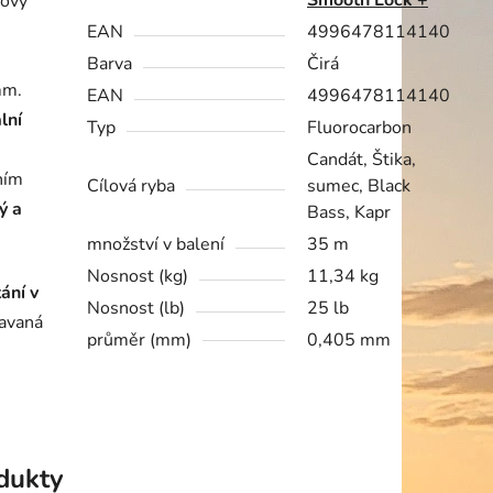
Smooth Lock +
cový
EAN
4996478114140
Barva
Čirá
mm.
EAN
4996478114140
lní
Typ
Fluorocarbon
Candát, Štika,
ním
Cílová ryba
sumec, Black
ý a
Bass, Kapr
množství v balení
35 m
Nosnost (kg)
11,34 kg
ání v
Nosnost (lb)
25 lb
lavaná
průměr (mm)
0,405 mm
odukty