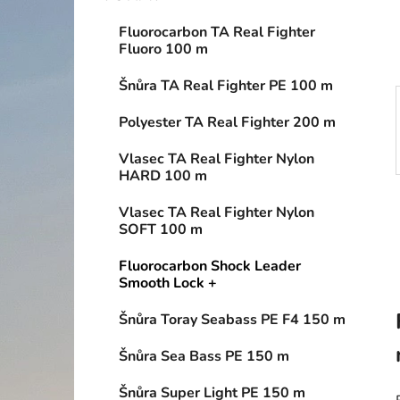
í
p
Fluorocarbon TA Real Fighter
a
Fluoro 100 m
n
Šnůra TA Real Fighter PE 100 m
e
l
Polyester TA Real Fighter 200 m
Vlasec TA Real Fighter Nylon
HARD 100 m
Vlasec TA Real Fighter Nylon
SOFT 100 m
Fluorocarbon Shock Leader
Smooth Lock +
Šnůra Toray Seabass PE F4 150 m
Šnůra Sea Bass PE 150 m
Šnůra Super Light PE 150 m