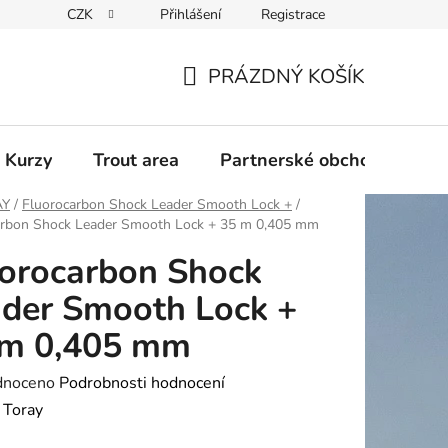
CZK
Přihlášení
Registrace
PRÁZDNÝ KOŠÍK
NÁKUPNÍ
KOŠÍK
 Kurzy
Trout area
Partnerské obchody
AY
/
Fluorocarbon Shock Leader Smooth Lock +
/
arbon Shock Leader Smooth Lock + 35 m 0,405 mm
orocarbon Shock
der Smooth Lock +
 m 0,405 mm
né
dnoceno
Podrobnosti hodnocení
ení
:
Toray
tu