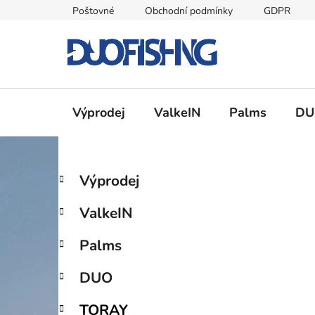
Přejít
Poštovné
Obchodní podmínky
GDPR
na
obsah
Výprodej
ValkeIN
Palms
DU
P
K
Přeskočit
Výprodej
a
kategorie
o
t
s
ValkeIN
e
t
g
r
Palms
o
a
r
DUO
i
n
e
n
TORAY