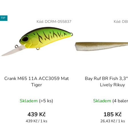
TIP
Kód:
DCRM-055837
Kód:
DB
Crank M65 11A ACC3059 Mat
Bay Ruf BR Fish 3,3
Tiger
Lively Rikuy
Skladem
(>5 ks)
Skladem
(4 bale
439 Kč
185 Kč
Měrná
Měrná
439 Kč / 1 ks
26,43 Kč / 1 ks
cena:
cena: