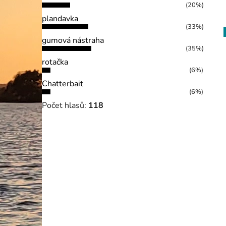
(20%)
plandavka
(33%)
gumová nástraha
(35%)
rotačka
(6%)
Chatterbait
(6%)
Počet hlasů:
118