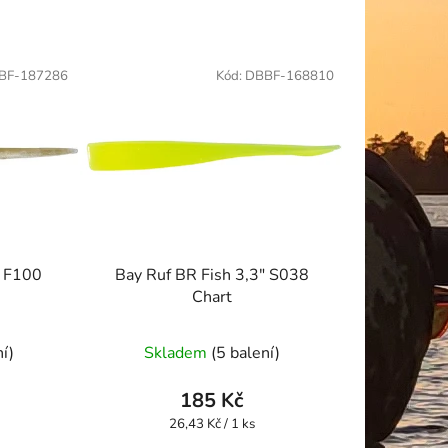
BF-187286
Kód:
DBBF-168810
" F100
Bay Ruf BR Fish 3,3" S038
Chart
ní)
Skladem
(5 balení)
185 Kč
Měrná
26,43 Kč / 1 ks
cena: