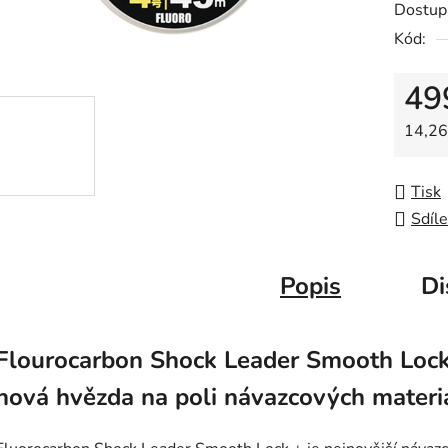
Dostup
je
Kód:
0,0
z
49
5
hvězdič
Měrná
14,26
Tisk
Sdíle
Popis
Di
Flourocarbon Shock Leader Smooth Lock
nová hvězda na poli návazcových materi