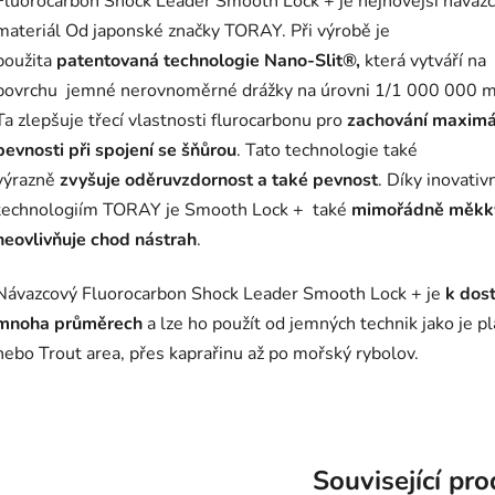
Fluorocarbon Shock Leader Smooth Lock + je nejnovější návaz
materiál Od japonské značky TORAY. Při výrobě je
použita
patentovaná technologie Nano-Slit®,
která vytváří na
povrchu jemné nerovnoměrné drážky na úrovni 1/1 000 000 
Ta zlepšuje třecí vlastnosti flurocarbonu pro
zachování maximá
pevnosti při spojení se šňůrou
. Tato technologie také
výrazně
zvyšuje oděruvzdornost a také pevnost
. Díky inovativ
technologiím TORAY je Smooth Lock + také
mimořádně měkk
neovlivňuje chod nástrah
.
Návazcový Fluorocarbon Shock Leader Smooth Lock + je
k dost
mnoha průměrech
a lze ho použít od jemných technik jako je p
nebo Trout area, přes kaprařinu až po mořský rybolov.
Související pr