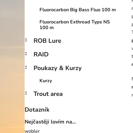
Fluorocarbon Big Bass Fluo 100 m
Fluorocarbon Exthread Type NS
100 m
ROB Lure
RAID
Poukazy & Kurzy
Kurzy
Trout area
Dotazník
Nejčastěji lovím na...
wobler