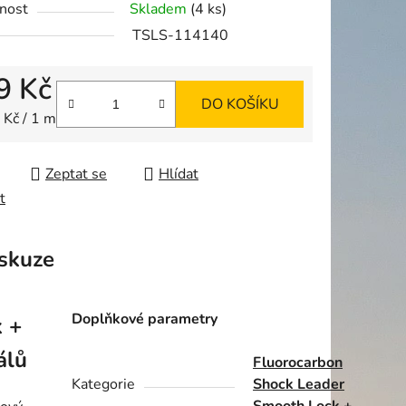
nost
Skladem
(4 ks)
TSLS-114140
9 Kč
DO KOŠÍKU
ek.
 cena:
 Kč / 1 m
Zeptat se
Hlídat
t
skuze
Doplňkové parametry
 +
álů
Fluorocarbon
Kategorie
Shock Leader