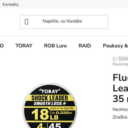
Kontakty
O
TORAY
ROB Lure
RAID
Poukazy &
Domů
/
TOR
Fluoroc
Flu
Lea
35
Průměr
Neoho
hodnoc
Značka
produk