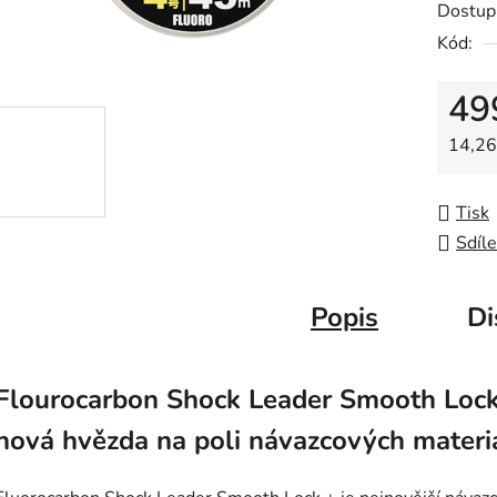
Dostup
je
Kód:
0,0
z
49
5
hvězdič
Měrná
14,26
Tisk
Sdíle
Popis
Di
Flourocarbon Shock Leader Smooth Lock
nová hvězda na poli návazcových materi