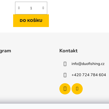
DO KOŠÍKU
agram
Kontakt
info
@
duofishing.cz
+420 724 784 604