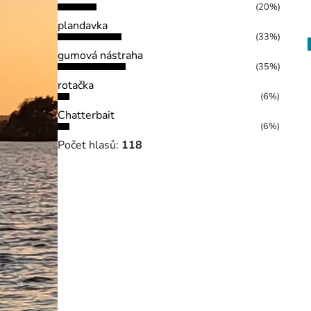
(20%)
plandavka
(33%)
gumová nástraha
(35%)
rotačka
(6%)
Chatterbait
(6%)
Počet hlasů:
118