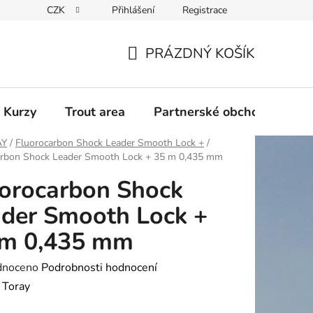
CZK
Přihlášení
Registrace
PRÁZDNÝ KOŠÍK
NÁKUPNÍ
KOŠÍK
 Kurzy
Trout area
Partnerské obchody
AY
/
Fluorocarbon Shock Leader Smooth Lock +
/
arbon Shock Leader Smooth Lock + 35 m 0,435 mm
orocarbon Shock
der Smooth Lock +
 m 0,435 mm
né
dnoceno
Podrobnosti hodnocení
ení
:
Toray
tu