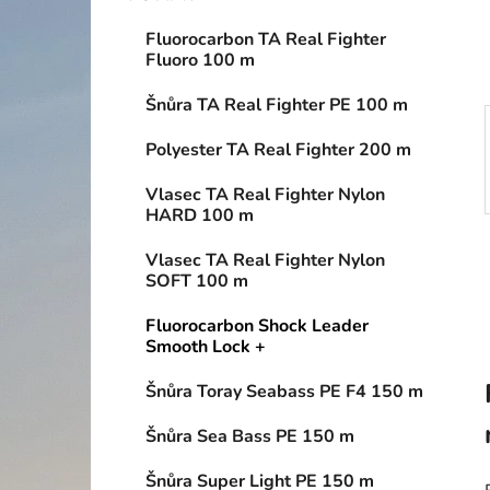
í
p
Fluorocarbon TA Real Fighter
a
Fluoro 100 m
n
Šnůra TA Real Fighter PE 100 m
e
l
Polyester TA Real Fighter 200 m
Vlasec TA Real Fighter Nylon
HARD 100 m
Vlasec TA Real Fighter Nylon
SOFT 100 m
Fluorocarbon Shock Leader
Smooth Lock +
Šnůra Toray Seabass PE F4 150 m
Šnůra Sea Bass PE 150 m
Šnůra Super Light PE 150 m