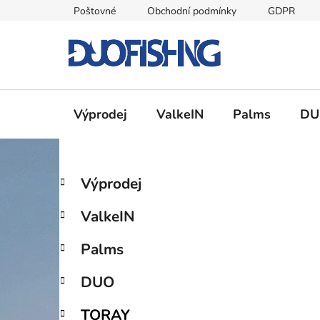
Přejít
Poštovné
Obchodní podmínky
GDPR
na
obsah
Výprodej
ValkeIN
Palms
DU
P
K
Přeskočit
Výprodej
a
kategorie
o
t
s
ValkeIN
e
t
g
r
Palms
o
a
r
DUO
i
n
e
n
TORAY