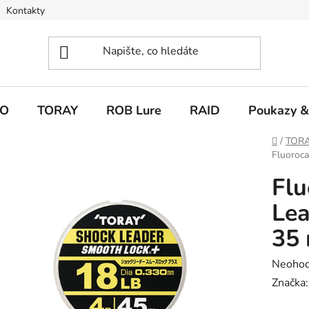
Kontakty
O
TORAY
ROB Lure
RAID
Poukazy &
Domů
/
TOR
Fluoroc
Flu
Lea
35
Průměr
Neoho
hodnoc
Značka
produk