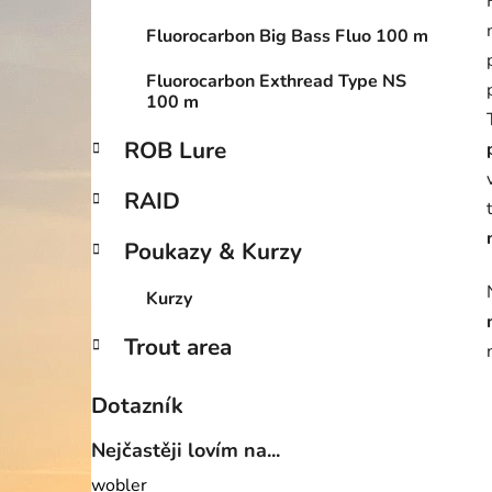
Fluorocarbon Big Bass Fluo 100 m
Fluorocarbon Exthread Type NS
100 m
ROB Lure
RAID
Poukazy & Kurzy
Kurzy
Trout area
Dotazník
Nejčastěji lovím na...
wobler