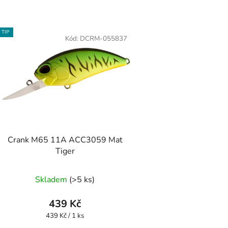
TIP
Kód:
DCRM-055837
Crank M65 11A ACC3059 Mat
Tiger
Skladem
(>5 ks)
439 Kč
Měrná
439 Kč / 1 ks
cena: