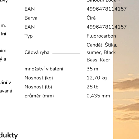
Smooth Lock +
cový
EAN
4996478114157
Barva
Čirá
mm.
EAN
4996478114157
lní
Typ
Fluorocarbon
Candát, Štika,
ním
Cílová ryba
sumec, Black
ý a
Bass, Kapr
množství v balení
35 m
Nosnost (kg)
12,70 kg
ání v
Nosnost (lb)
28 lb
lavaná
průměr (mm)
0,435 mm
odukty