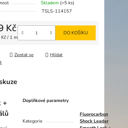
nost
Skladem
(>5 ks)
TSLS-114157
9 Kč
DO KOŠÍKU
ek.
 cena:
 Kč / 1 m
Zeptat se
Hlídat
t
skuze
Doplňkové parametry
 +
álů
Fluorocarbon
Kategorie
Shock Leader