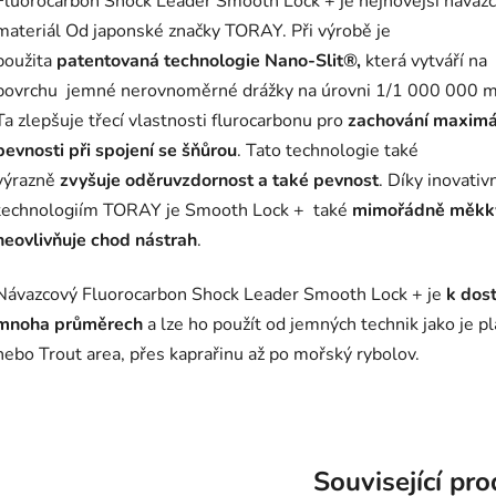
Fluorocarbon Shock Leader Smooth Lock + je nejnovější návaz
materiál Od japonské značky TORAY. Při výrobě je
použita
patentovaná technologie Nano-Slit®,
která vytváří na
povrchu jemné nerovnoměrné drážky na úrovni 1/1 000 000 
Ta zlepšuje třecí vlastnosti flurocarbonu pro
zachování maximá
pevnosti při spojení se šňůrou
. Tato technologie také
výrazně
zvyšuje oděruvzdornost a také pevnost
. Díky inovativ
technologiím TORAY je Smooth Lock + také
mimořádně měkk
neovlivňuje chod nástrah
.
Návazcový Fluorocarbon Shock Leader Smooth Lock + je
k dost
mnoha průměrech
a lze ho použít od jemných technik jako je p
nebo Trout area, přes kaprařinu až po mořský rybolov.
Související pr