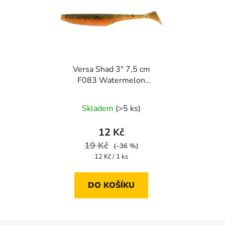
Versa Shad 3" 7,5 cm
F083 Watermelon
Orange Gold 1 ks
Skladem
(>5 ks)
12 Kč
19 Kč
(–36 %)
Měrná
12 Kč / 1 ks
cena:
DO KOŠÍKU