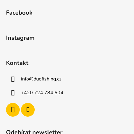
Z
á
Facebook
p
a
t
Instagram
í
Kontakt
info
@
duofishing.cz
+420 724 784 604
Odebírat newsletter