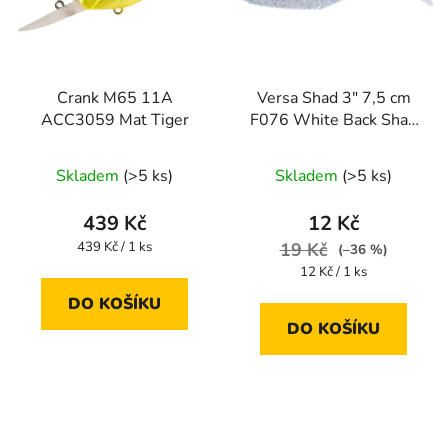
Crank M65 11A
Versa Shad 3" 7,5 cm
ACC3059 Mat Tiger
F076 White Back Shad
1 ks
Skladem
(>5 ks)
Skladem
(>5 ks)
439 Kč
12 Kč
Měrná
439 Kč / 1 ks
19 Kč
(–36 %)
cena:
Měrná
12 Kč / 1 ks
cena:
DO KOŠÍKU
DO KOŠÍKU