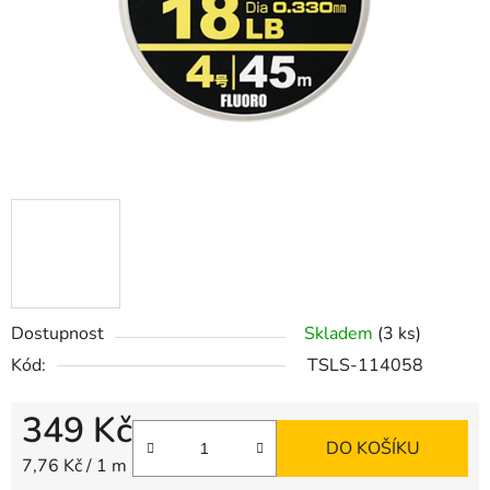
Dostupnost
Skladem
(3 ks)
Kód:
TSLS-114058
349 Kč
DO KOŠÍKU
Měrná cena:
7,76 Kč / 1 m