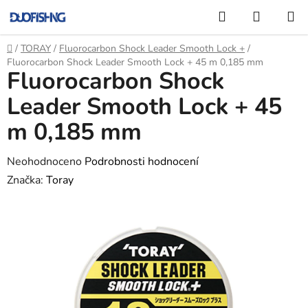
Přejít
Hledat
NÁKUP
na
KOŠÍK
obsah
Domů
/
TORAY
/
Fluorocarbon Shock Leader Smooth Lock +
/
Fluorocarbon Shock Leader Smooth Lock + 45 m 0,185 mm
Fluorocarbon Shock
Leader Smooth Lock + 45
m 0,185 mm
Průměrné
Neohodnoceno
Podrobnosti hodnocení
hodnocení
Značka:
Toray
produktu
je
0,0
z
5
hvězdiček.